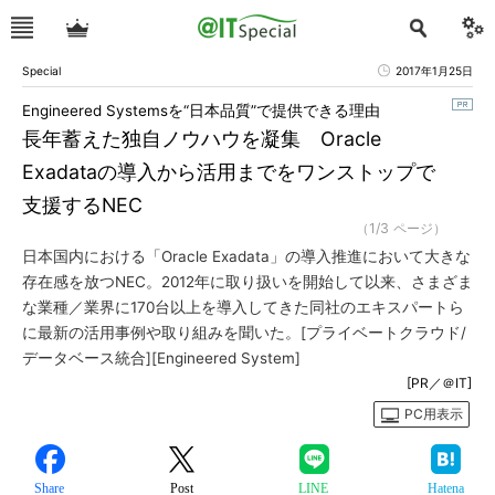
Special
2017年1月25日
Engineered Systemsを“日本品質”で提供できる理由
長年蓄えた独自ノウハウを凝集 Oracle
Exadataの導入から活用までをワンストップで
支援するNEC
（1/3 ページ）
日本国内における「Oracle Exadata」の導入推進において大きな
存在感を放つNEC。2012年に取り扱いを開始して以来、さまざま
な業種／業界に170台以上を導入してきた同社のエキスパートら
に最新の活用事例や取り組みを聞いた。[プライベートクラウド/
データベース統合][Engineered System]
[PR／＠IT]
PC用表示
Share
Post
LINE
Hatena