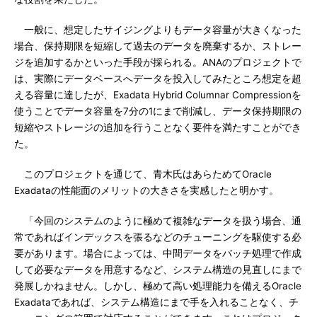
一般に、想定したサイジングよりもデータ容量が大きくなった
場合、保持期限を短縮して過去のデータを廃棄するか、ストレー
ジを追加するかといった手段が採られる。ANAのプロジェクトで
は、実際にデータベースへデータを投入してみたところ想定を超
える容量に達したが、Exadata Hybrid Columnar Compressionを
使うことでデータ容量を7分の1にまで削減し、データ保持期限の
短縮やストレージの追加を行うことなく要件を満たすことができ
た。
このプロジェクトを通じて、青木氏はあらためてOracle
Exadataの性能面のメリットの大きさを実感したと明かす。
「今回のシステムのように極めて複雑なデータを扱う場合、通
常であればインデックスを張るなどのチューニングを駆使する必
要があります。場合によっては、中間データをバッチ処理で作成
して必要なデータを用意するなど、システム構造の見直しにまで
発展しかねません。しかし、極めて高い処理能力を備えるOracle
Exadataであれば、システム構造にまで手を入れることなく、チ