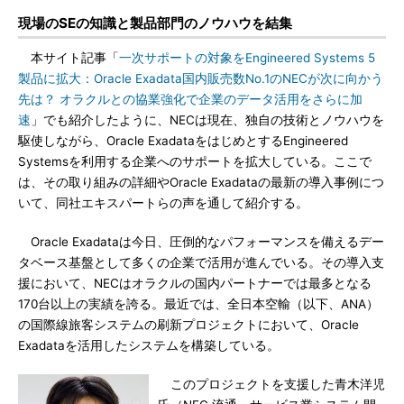
現場のSEの知識と製品部門のノウハウを結集
本サイト記事「
一次サポートの対象をEngineered Systems 5
製品に拡大：Oracle Exadata国内販売数No.1のNECが次に向かう
先は？ オラクルとの協業強化で企業のデータ活用をさらに加
速
」でも紹介したように、NECは現在、独自の技術とノウハウを
駆使しながら、Oracle ExadataをはじめとするEngineered
Systemsを利用する企業へのサポートを拡大している。ここで
は、その取り組みの詳細やOracle Exadataの最新の導入事例につ
いて、同社エキスパートらの声を通して紹介する。
Oracle Exadataは今日、圧倒的なパフォーマンスを備えるデー
タベース基盤として多くの企業で活用が進んでいる。その導入支
援において、NECはオラクルの国内パートナーでは最多となる
170台以上の実績を誇る。最近では、全日本空輸（以下、ANA）
の国際線旅客システムの刷新プロジェクトにおいて、Oracle
Exadataを活用したシステムを構築している。
このプロジェクトを支援した青木洋児