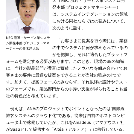
氏（NEC 流通・サービス業システム開
発本部 プロジェクトマネージャー）
は、システムインテグレーションの領域
における同社ならではの強みについて、
次のように話す。
NEC 流通・サービス業システ
「お客さまに提案を行う際には、業務
ム開発本部 プロジェクトマネ
の中でシステムに何が求められているの
ージャーの青木洋児氏
かを把握し、それに適合したプラットフ
ォームを選定する必要があります。このとき、現場のSEの知識
に、当社の製品部門が豊富に蓄積したノウハウを組み合わせてお
客さまの要件に最適な提案をできることが当社の強みの1つで
す。加えて、提案フェーズのみならず、それ以降の設計やテスト
のフェーズでも、製品部門からの手厚い支援が得られることも当
社の特色だと考えています」
例えば、ANAのプロジェクトでポイントとなったのは“国際線
旅客システムのクラウド化”である。従来は自前のホストコンピ
ュータ上で稼働していたが、これをAmadeus（アマデウス）社
がSaaSとして提供する「Altéa（アルテア）」に移行している。