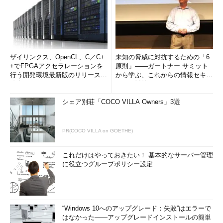
ザイリンクス、OpenCL、C／C+
未知の脅威に対抗するための「6
+でFPGAアクセラレーションを
原則」――ガートナー サミット
行う開発環境最新版のリリースを
から学ぶ、これからの情報セキュ
発表
リティ対策
シェア別荘「COCO VILLA Owners」3選
PR(COCO VILLA on GOETHE)
これだけはやっておきたい！ 基本的なサーバー管理
に役立つグループポリシー設定
“Windows 10へのアップグレード：失敗”はエラーで
はなかった――アップグレードインストールの簡単