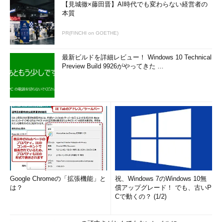
【見城徹×藤田晋】AI時代でも変わらない経営者の
（H21春DB午前II問17）
ア
リスクには、投
本質
機的リスクと純粋リスクとがある。情報セ
PR(FINCHI on GOETHE)
キュリティのためのリスク分析で対象とす
るのは、投機的リスクである。
最新ビルドを詳細レビュー！ Windows 10 Technical
Preview Build 9926がやってきた ...
イ
リスクの予想損失額は、損害予防のた
めに投入されるコスト、復旧に要するコス
ト、及びほかの手段で業務を継続するため
の代替コストの合計で表される。
ウ
リスク分析では、現実に発生すれば損
失をもたらすリスクが、情報システムのど
こに、どのように潜在しているかを識別
し、その影響の大きさを測定する。
Google Chromeの「拡張機能」と
祝、Windows 7のWindows 10無
エ
リスクを金額で測定するリスク評価額
は？
償アップグレード！ でも、古いP
は、損害が現実のものになった場合の1回当
Cで動くの？ (1/2)
たりの平均予想損失額で表される。