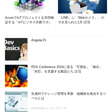
AzureでIoTプロジェクトを共同検
「LINE」に「Webカメラ」、の
証する「IoTビジネス共創ラボ」
ぞき見られた1月 (1/3)
AngularJS
RSA Conference 2016に見る「可視化」「検出」
「対応」を支援する製品たち (1/2)
生成AIでナレッジ管理を革新 組織知を統合するツ
ールとは
PR(ITmedia エンタープライズ)