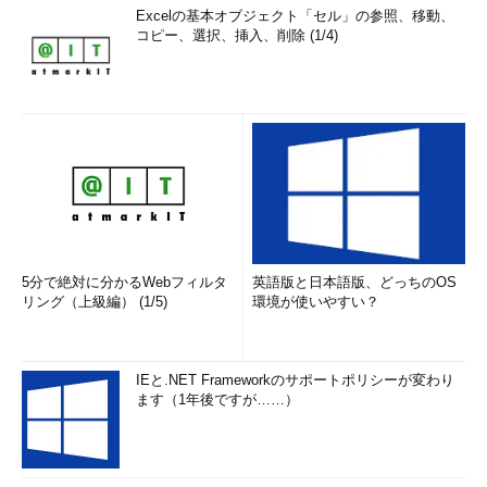
Excelの基本オブジェクト「セル」の参照、移動、
本試験過去問題による類題演習
コピー、選択、挿入、削除 (1/4)
□H19 午前問51
情報システムのリスク分析における作業の順序
□H20 午前問51
完全性を脅かす攻撃
□H16 午前問47
給与システムにおけるインテグリティの確保について
□H20 午前問
JIS Q 27001:2006におけるISMSの確立に必要な事項の順序
54
関係
□H19 午前問52
コンティンジェンシープランにおける留意点
□H24 午前II問
情報セキュリティ基本方式に関する記述
21
5分で絶対に分かるWebフィルタ
英語版と日本語版、どっちのOS
□H18 午前問52
情報セキュリティ基本方針文書の取り扱い
リング（上級編） (1/5)
環境が使いやすい？
Chance問題
IEと.NET Frameworkのサポートポリシーが変わり
Point check
ます（1年後ですが……）
情報システムのリスク分析に関する記述の
うち、適切なものはどれか。