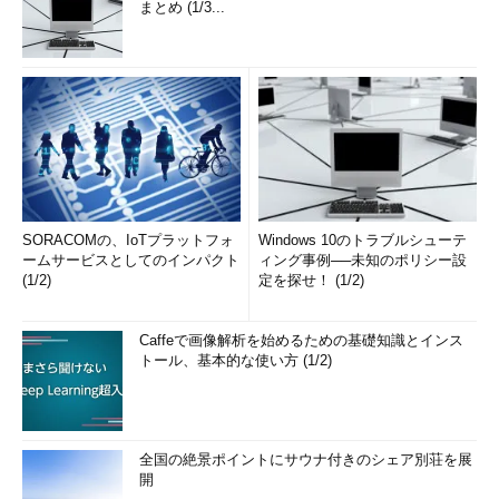
まとめ (1/3...
SORACOMの、IoTプラットフォ
Windows 10のトラブルシューテ
ームサービスとしてのインパクト
ィング事例──未知のポリシー設
(1/2)
定を探せ！ (1/2)
Caffeで画像解析を始めるための基礎知識とインス
トール、基本的な使い方 (1/2)
全国の絶景ポイントにサウナ付きのシェア別荘を展
開