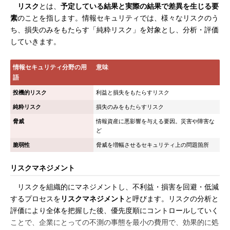
リスク
とは、
予定している結果と実際の結果で差異を生じる要
素
のことを指します。情報セキュリティでは、様々なリスクのう
ち、損失のみをもたらす「純粋リスク」を対象とし、分析・評価
していきます。
情報セキュリティ分野の用
意味
語
投機的リスク
利益と損失をもたらすリスク
純粋リスク
損失のみをもたらすリスク
脅威
情報資産に悪影響を与える要因。災害や障害な
ど
脆弱性
脅威を増幅させるセキュリティ上の問題箇所
リスクマネジメント
リスクを組織的にマネジメントし、不利益・損害を回避・低減
するプロセスを
リスクマネジメント
と呼びます。リスクの分析と
評価により全体を把握した後、優先度順にコントロールしていく
ことで、企業にとっての不測の事態を最小の費用で、効果的に処