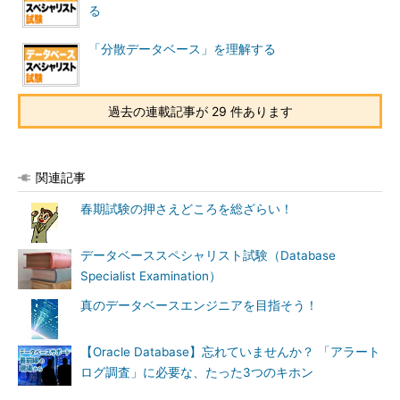
ク移
る。（開発や運用を委託する等）
る
転
リスク
リス
対策を講じず、リスクを財務上負担す
「分散データベース」を理解する
ファイ
ク保
ること（予め損害額分の予算を用意し
ナンス
有
ておく等）
リス
資金面の対策を講じ、第三者に資金的
過去の連載記事が 29 件あります
ク移
なリスクを移転させる（保険に入る
転
等）
情報セキュリティの3要素
関連記事
情報セキュリティの国際標準規格ISO/IEC 17799（JIS X
春期試験の押さえどころを総ざらい！
5080）では、情報セキュリティで守るべき要素を以下のように
定義しています。
データベーススペシャリスト試験（Database
Specialist Examination）
機密性
認可された者だけがアクセスできる
真のデータベースエンジニアを目指そう！
（Confidantialy）
こと。
（情報資源へのアクセスコントロー
ルを実施し、データの不正取得、通
【Oracle Database】忘れていませんか？ 「アラート
信傍受などを防ぐ仕組みがある）
ログ調査」に必要な、たった3つのキホン
完全性
情報及び情報処理が正確であり完全
（Integrity）
であること。