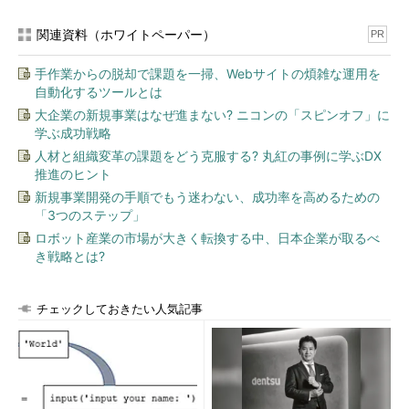
（処理誤り・改ざんによる不正デー
タ発生を防ぐ仕組みがある）
関連資料（ホワイトペーパー）
PR
可用性
許可された者が必要なときにアクセ
（Availability）
スできること。
手作業からの脱却で課題を一掃、Webサイトの煩雑な運用を
（障害、災害やDoS攻撃等により、
自動化するツールとは
情報にアクセス不可能とならないよ
大企業の新規事業はなぜ進まない? ニコンの「スピンオフ」に
うな仕組みがある）
学ぶ成功戦略
人材と組織変革の課題をどう克服する? 丸紅の事例に学ぶDX
情報セキュリティ対策の全体像
推進のヒント
情報セキュリティリスクを低減するためには、費用対効果を含
新規事業開発の手順でもう迷わない、成功率を高めるための
め、多方面から合理的な方法を検討し対策を講じる必要がありま
「3つのステップ」
す。
ロボット産業の市場が大きく転換する中、日本企業が取るべ
き戦略とは?
環境的セキ
情報システムの設置環境に関する施策。入
ュリティ
退室管理やビデオカメラの設置など様々な
チェックしておきたい人気記事
施策を合理的に組み合わせる
人的セキュ
運営組織の内部統制上の脆弱性を抑制する
リティ
施策。ソーシャルエンジニアリングや、内
部の犯罪を防ぐために教育を行う
データセキ
データの不整合・漏洩・改ざん等の脅威に