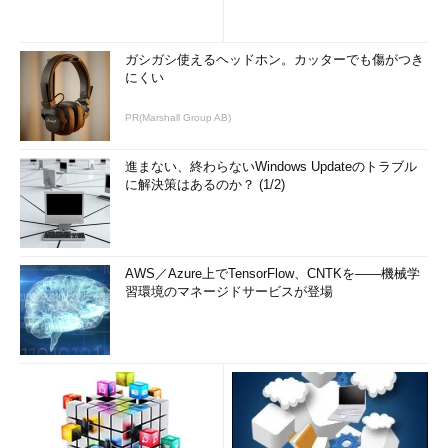
ガシガシ使えるヘッドホン。カッターでも傷がつき
にくい
PR(Marshall Group AB)
進まない、終わらないWindows Updateのトラブル
に解決策はあるのか？ (1/2)
AWS／Azure上でTensorFlow、CNTKを――機械学
習環境のマネージドサービスが登場