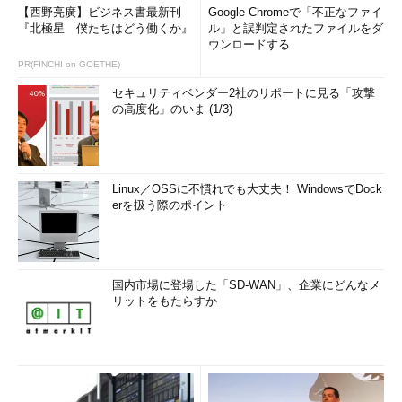
多くの時間と労力を必要とします。
【西野亮廣】ビジネス書最新刊
Google Chromeで「不正なファイ
本書は、プロの講師が推奨する、テ
『北極星 僕たちはどう働くか』
ル」と誤判定されたファイルをダ
キストを少し読み→該当する過去問
ウンロードする
を解き→理解を深めるというアジャ
PR(FINCHI on GOETHE)
イル的学習法で、驚くほど短時間で
セキュリティベンダー2社のリポートに見る「攻撃
合格するツボとコツを解説しま
の高度化」のいま (1/3)
す。"すき間時間"を活用して効果的
な学習ができます！
Linux／OSSに不慣れでも大丈夫！ WindowsでDock
erを扱う際のポイント
国内市場に登場した「SD-WAN」、企業にどんなメ
リットをもたらすか