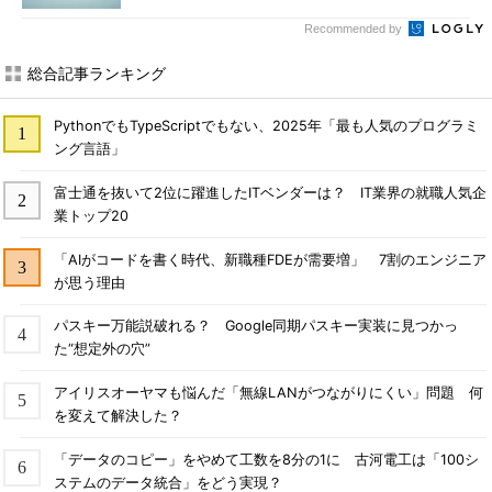
Recommended by
総合記事ランキング
PythonでもTypeScriptでもない、2025年「最も人気のプログラミ
ング言語」
富士通を抜いて2位に躍進したITベンダーは？ IT業界の就職人気企
業トップ20
「AIがコードを書く時代、新職種FDEが需要増」 7割のエンジニア
が思う理由
パスキー万能説破れる？ Google同期パスキー実装に見つかっ
た“想定外の穴”
アイリスオーヤマも悩んだ「無線LANがつながりにくい」問題 何
を変えて解決した？
「データのコピー」をやめて工数を8分の1に 古河電工は「100シ
ステムのデータ統合」をどう実現？