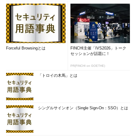
情報資産にふりかかる脅威に対抗するため、組織体が情報セキ
ュリティに取り組むための方針・対策基準を設定し、これを達成
するための一連のサイクルを
情報セキュリティマネジメント
と呼
びます。またこれを実践するために組織体が確立した制度を
ISMS
（Information Security Management System）と呼びま
す。
Forceful Browsingとは
FINCHI主催「IVS2026」トーク
セッションが話題に！
PR(FINCHI on GOETHE)
「トロイの木馬」とは
＜2＞ISMSに関する主な出題ポイント
シングルサインオン（Single Sign-On：SSO）とは
情報セキュリティ基本方針は
経営陣が承認
し、全従業員に公表・通知する
事業・所在地・組織・資産・技術の特徴を考慮して各種方針を決める
「一度決めてこれをずっと順守」ではなく「PDCAを回し継続的に改善する」