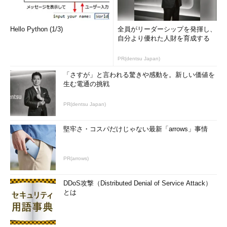
ュリティ
対応するため、暗号化・メッセージ認証の
利用や、アクセス制限・監視を行う
システムセ
情報システムのシステム障害、不正使用、
Hello Python (1/3)
全員がリーダーシップを発揮し、
キュリティ
論理的破壊（ウイルス感染など）といった
自分より優れた人財を育成する
脅威へ、OSのレイヤで対策を行う
ネットワー
ネットワーク障害、盗聴、なりすまし、不
PR(dentsu Japan)
ク
正アクセス等の対策として、暗号化やファ
「さすが」と言われる驚きや感動を。新しい価値を
セキュリテ
イアウォール・IDSの導入等を行う
生む電通の挑戦
ィ
アプリケー
業務アプリケーションの不正利用や破壊、
PR(dentsu Japan)
ション
ウイルス感染等への対策として、セキュア
セキュリテ
な設定・プログラミング等を行う
ィ
堅牢さ・コスパだけじゃない最新「arrows」事情
設備の信頼
情報システムの様々な構成を冗長化し信頼
性
性を高める
PR(arrows)
緊急時の対
緊急事態に備え、緊急対応、復旧、行動基
応
準、二次災害防止等を総合的に検討する。
DDoS攻撃（Distributed Denial of Service Attack）
コンティンジェンシープラン
と呼ばれる
とは
情報セキュリティマネジメントシステム（ISMS）
＜1＞ISMSの概要