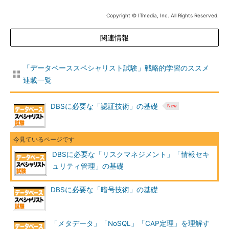
＜2＞リスクコントロール
Copyright © ITmedia, Inc. All Rights Reserved.
＜1＞により明確化したリスクに対し以下の対策を実施しま
す。リスクによる損失を最小化するための施策をリスクコントロ
関連情報
ール、損失が発生する前提でこれを経済的に解決する施策をリス
クファイナンスと呼びます。
「データベーススペシャリスト試験」戦略的学習のススメ
連載一覧
対策分
対策
対策内容
類
DBSに必要な「認証技術」の基礎
リスク
リス
リスクとの関係を絶ち、損害が発生し
コント
ク回
ないようにすること（システムが不安
ロール
避
定なので使わない等）
損失
損失が発生する頻度を減らすこと（盗
予防
難に備え、厳重な施錠を行う等）
DBSに必要な「リスクマネジメント」「情報セキ
損失
損失の度合いを軽減すること（火災対
ュリティ管理」の基礎
軽減
策として消火器を設置する等）
リス
損失を受ける資源を分散させ、損失規
DBSに必要な「暗号技術」の基礎
ク分
模を軽減させる（分散データベースを
離
採用する等）
リス
契約を通じてリスクを第三者に移転す
「メタデータ」「NoSQL」「CAP定理」を理解す