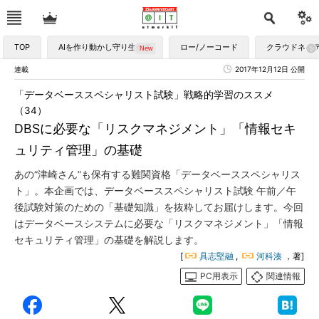
TOP
AIを作り動かし守り生かす
ロー/ノーコード
クラウドネイ
連載
2017年12月12日 公開
「データベーススペシャリスト試験」戦略的学習のススメ
（34）
DBSに必要な「リスクマネジメント」「情報セキ
ュリティ管理」の基礎
あの“津崎さん”も保有する難関資格「データベーススペシャリス
ト」。本企画では、データベーススペシャリスト試験 午前／午
後試験対策のための「基礎知識」を抜粋してお届けします。今回
はデータベースシステムに必要な「リスクマネジメント」「情報
セキュリティ管理」の基礎を解説します。
[
具志堅融
,
河科湊
，著]
PC用表示
関連情報