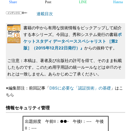
Share
Post
LINE
Hatena
連載目次
書籍の中から有用な技術情報をピックアップして紹介
する本シリーズ。今回は、秀和システム発行の書籍
ポ
ケットスタディ データベーススペシャリスト ［第2
版］（2015年12月22日発行）』
からの抜粋です。
ご注意：本稿は、著者及び出版社の許可を得て、そのまま転載
したものです。このため用字用語の統一ルールなどは＠ITのそ
れとは一致しません。あらかじめご了承ください。
※編集部注：前回記事「
DBSに必要な「認証技術」の基礎
」はこ
ちら
情報セキュリティ管理
出題頻度 午前II：●●- 午後I：--- 午後
II：---