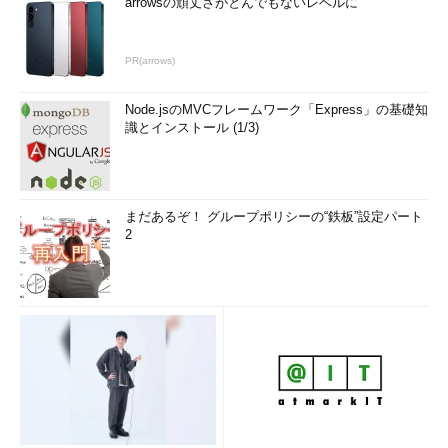
arrowsの頑丈さがとんでもないレベルに
解答
PR(arrows)
*囲み内をクリックすると解答を表示します（表示後ページを
リロードすると、再び非表示になります）
Node.jsのMVCフレームワーク「Express」の基礎知
識とインストール (1/3)
書籍紹介
ポケットスタディ データベー
まだあるぞ！ グループポリシーの“鉄板”設定パート
ススペシャリスト ［第2版］
2
具志堅融、河科湊著
秀和システム 1,500円
データベーススペシャリスト試験は
同じパターンの出題が多いため、過
去問をたくさん解くことが合格の早
道です。しかし、難易度の高い過去
問を解くには、勉強が必要であり、