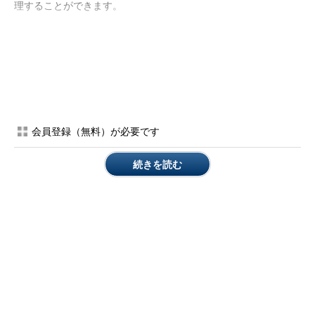
理することができます。
＜1＞リスク分析と評価
第一段階として、以下の手順でリスクを分析・評価します。手
順の名称を暗記する必要はありませんが、順番は暗記して下さ
い。
会員登録（無料）が必要です
＜1＞
分析対象の理解と分析計画
＜2
脆弱性の発見と識別
続きを読む
＞
＜3
事故態様の関連分析と損失額予想
＞
＜4
損失の分類と影響度の評価
＞
＜5
対策の検討・評価と優先順位の決
＞
定