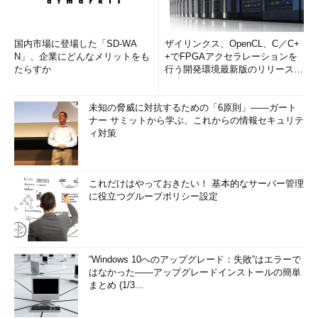
国内市場に登場した「SD-WA
ザイリンクス、OpenCL、C／C+
N」、企業にどんなメリットをも
+でFPGAアクセラレーションを
たらすか
行う開発環境最新版のリリースを
発表
未知の脅威に対抗するための「6原則」――ガート
ナー サミットから学ぶ、これからの情報セキュリテ
ィ対策
これだけはやっておきたい！ 基本的なサーバー管理
に役立つグループポリシー設定
“Windows 10へのアップグレード：失敗”はエラーで
はなかった――アップグレードインストールの簡単
まとめ (1/3...