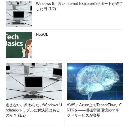
Windows 8、古いInternet Explorerのサポートが終了
した日 (1/2)
NoSQL
進まない、終わらないWindows U
AWS／Azure上でTensorFlow、C
pdateのトラブルに解決策はある
NTKを――機械学習環境のマネー
のか？ (1/2)
ジドサービスが登場