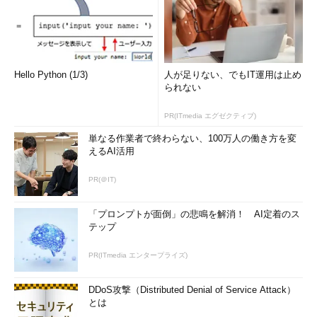
Hello Python (1/3)
人が足りない、でもIT運用は止め
られない
PR(ITmedia エグゼクティブ)
単なる作業者で終わらない、100万人の働き方を変
えるAI活用
PR(＠IT)
「プロンプトが面倒」の悲鳴を解消！ AI定着のス
テップ
PR(ITmedia エンタープライズ)
DDoS攻撃（Distributed Denial of Service Attack）
とは