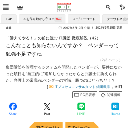
TOP
AIを作り動かし守り生かす
ロー/ノーコード
クラウドネイ
2021年5月25日 更新
連載
2017年6月12日 公開
「訴えてやる！」の前に読む IT訴訟 徹底解説（42）
こんなことも知らないんですか？ ベンダーって
勉強不足ですね
（2/3 ページ）
集団訴訟を管理するシステムを開発したベンダーが、要件になか
った項目を“自主的に”追加しなかったからと弁護士に訴えられ
た。弁護士の常識vs.ベンダーの常識、勝つのはどっちだ！？
[
ITプロセスコンサルタント 細川義洋
，＠IT]
PC用表示
関連情報
Share
Post
LINE
Hatena
前のページへ
次のページへ