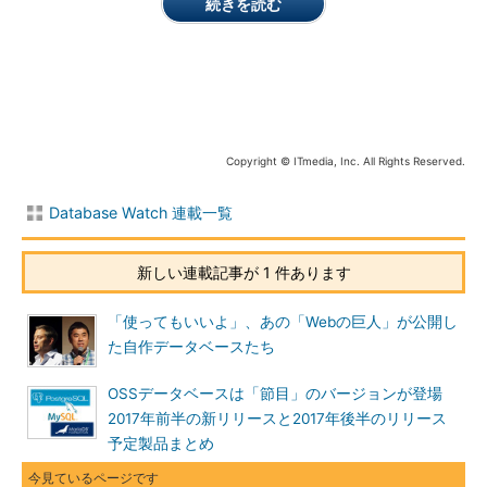
続きを読む
あります。Cloud SQLにはMySQL版と
PostgreSQL版（β）が存在するというこ
とで、Amazon Web Service（AWS）の
「Amazon RDS」に近いものといえるで
しょう。
Copyright © ITmedia, Inc. All Rights Reserved.
一方のCloud Spannerは何が違うので
しょうか。クラウドを前提として独自開
Database Watch 連載一覧
発ということで、AWSならば「Amazon
Aurora」に近いと連想するとよさそうで
す。あくまでイメージですよ。
新しい連載記事が 1 件あります
料金はどうでしょう。Cloud SQLはイ
「使ってもいいよ」、あの「Webの巨人」が公開し
ンスタンスの時間課金に加えて、ストレ
た自作データベースたち
ージとネットワークの利用料金がかかり
ます。一方のCloud Spannerは、インス
OSSデータベースは「節目」のバージョンが登場
タンス内のノード数に応じてストレージ
2017年前半の新リリースと2017年後半のリリース
とネットワークの利用料金がかかる仕組
予定製品まとめ
みです。少し課金体系が違います。も
し、MySQLやPostgreSQLなどの