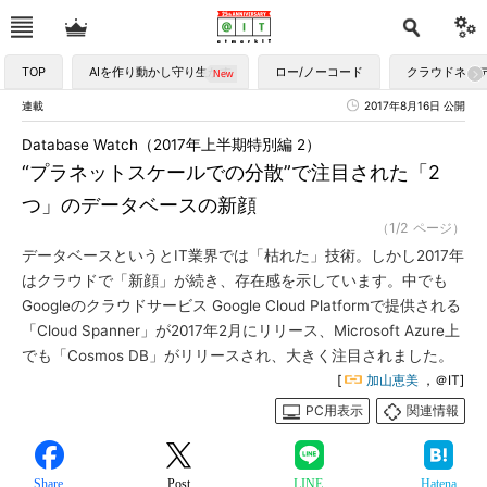
TOP
AIを作り動かし守り生かす
ロー/ノーコード
クラウドネイ
連載
2017年8月16日 公開
Database Watch（2017年上半期特別編 2）
“プラネットスケールでの分散”で注目された「2
つ」のデータベースの新顔
（1/2 ページ）
データベースというとIT業界では「枯れた」技術。しかし2017年
はクラウドで「新顔」が続き、存在感を示しています。中でも
Googleのクラウドサービス Google Cloud Platformで提供される
「Cloud Spanner」が2017年2月にリリース、Microsoft Azure上
でも「Cosmos DB」がリリースされ、大きく注目されました。
[
加山恵美
，＠IT]
PC用表示
関連情報
Share
Post
LINE
Hatena