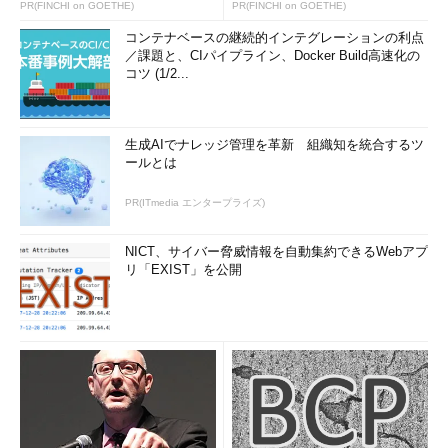
PR(FINCHI on GOETHE)
PR(FINCHI on GOETHE)
コンテナベースの継続的インテグレーションの利点
／課題と、CIパイプライン、Docker Build高速化の
コツ (1/2...
生成AIでナレッジ管理を革新 組織知を統合するツ
ールとは
PR(ITmedia エンタープライズ)
NICT、サイバー脅威情報を自動集約できるWebアプ
リ「EXIST」を公開