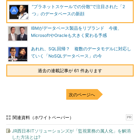
“プラネットスケールでの分散”で注目された「2
OSS（オープンソースソフトウェア）デ
つ」のデータベースの新顔
ータベースで運用しているシステムを
Google Cloud Platformに移行するなら
IBMがデータベース製品をリブランド 今後、
ば、前者のCloud SQLを選ぶ方が賢明と
MicrosoftやOracleも大きく変わる予感
いえます。
あれれ、SQL回帰？ 複数のデータモデルに対応し
では、Cloud Spannerはどのような要
ていく「NoSQLデータベース」の今
件に向いているサービスなのでしょう。
……ここは、もう1つの新顔とともに確認
過去の連載記事が 61 件あります
してみましょう。
もう1つは「Azure
Cosmos DB」
次のページへ
関連資料（ホワイトペーパー）
PR
JR西日本ITソリューションズが「監視業務の属人化」を解消
した方法とは?