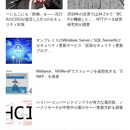
一にも二にも「防御」を――元CI
2018年の災害では34.2％で「BC
AのCISOが提言した6つのセキュ
Pが機能した」、NTTデータ経営
リティ対策
研究所が調査
オンプレミスのWindows Server／SQL Server向け
セキュリティ更新サービス「拡張セキュリティ更新
プログ...
Mellanox、NVMe-oFでストレージを仮想化する「S
NAP」を発表
ハイパーコンバージドインフラが有力な選択肢、ノ
ークリサーチが中堅中小業のサーバ更新方針を調査