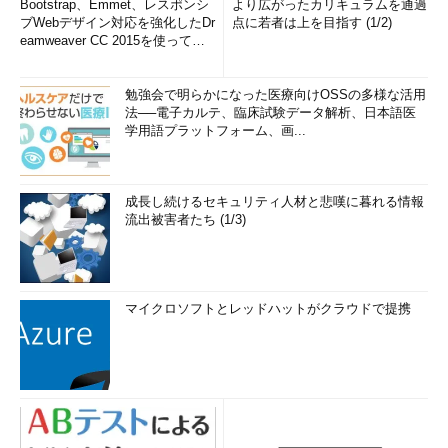
Bootstrap、Emmet、レスポンシ
より広がったカリキュラムを通過
ブWebデザイン対応を強化したDr
点に若者は上を目指す (1/2)
eamweaver CC 2015を使って
み...
勉強会で明らかになった医療向けOSSの多様な活用
法──電子カルテ、臨床試験データ解析、日本語医
学用語プラットフォーム、画...
成長し続けるセキュリティ人材と悲嘆に暮れる情報
流出被害者たち (1/3)
マイクロソフトとレッドハットがクラウドで提携