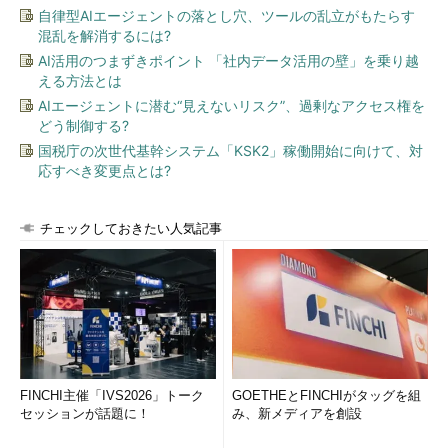
自律型AIエージェントの落とし穴、ツールの乱立がもたらす
混乱を解消するには?
AI活用のつまずきポイント 「社内データ活用の壁」を乗り越
える方法とは
AIエージェントに潜む“見えないリスク”、過剰なアクセス権を
どう制御する?
国税庁の次世代基幹システム「KSK2」稼働開始に向けて、対
応すべき変更点とは?
チェックしておきたい人気記事
FINCHI主催「IVS2026」トーク
GOETHEとFINCHIがタッグを組
セッションが話題に！
み、新メディアを創設