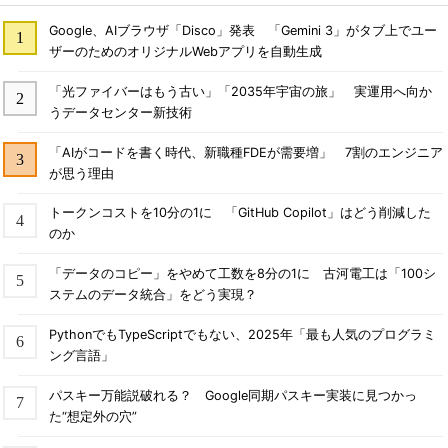
Google、AIブラウザ「Disco」発表 「Gemini 3」がタブ上でユー
ザーのためのオリジナルWebアプリを自動生成
「光ファイバーはもう古い」「2035年宇宙の旅」 実運用へ向か
うデータセンター新技術
「AIがコードを書く時代、新職種FDEが需要増」 7割のエンジニア
が思う理由
トークンコストを10分の1に 「GitHub Copilot」はどう削減した
のか
「データのコピー」をやめて工数を8分の1に 古河電工は「100シ
ステムのデータ統合」をどう実現？
PythonでもTypeScriptでもない、2025年「最も人気のプログラミ
ング言語」
パスキー万能説破れる？ Google同期パスキー実装に見つかっ
た“想定外の穴”