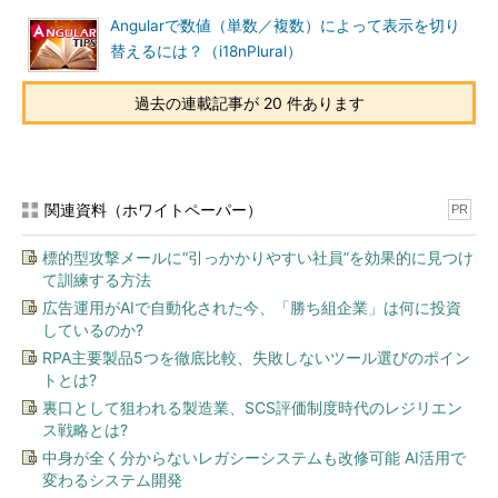
Angularで数値（単数／複数）によって表示を切り
替えるには？（i18nPlural）
過去の連載記事が 20 件あります
関連資料（ホワイトペーパー）
PR
標的型攻撃メールに“引っかかりやすい社員”を効果的に見つけ
て訓練する方法
広告運用がAIで自動化された今、「勝ち組企業」は何に投資
しているのか?
RPA主要製品5つを徹底比較、失敗しないツール選びのポイン
トとは?
裏口として狙われる製造業、SCS評価制度時代のレジリエン
ス戦略とは?
中身が全く分からないレガシーシステムも改修可能 AI活用で
変わるシステム開発