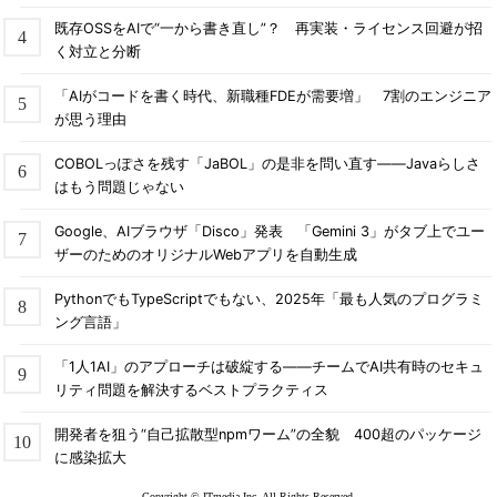
既存OSSをAIで“一から書き直し”？ 再実装・ライセンス回避が招
く対立と分断
「AIがコードを書く時代、新職種FDEが需要増」 7割のエンジニア
が思う理由
COBOLっぽさを残す「JaBOL」の是非を問い直す――Javaらしさ
はもう問題じゃない
Google、AIブラウザ「Disco」発表 「Gemini 3」がタブ上でユー
ザーのためのオリジナルWebアプリを自動生成
PythonでもTypeScriptでもない、2025年「最も人気のプログラミ
ング言語」
「1人1AI」のアプローチは破綻する――チームでAI共有時のセキュ
リティ問題を解決するベストプラクティス
開発者を狙う“自己拡散型npmワーム”の全貌 400超のパッケージ
に感染拡大
Copyright © ITmedia Inc. All Rights Reserved.