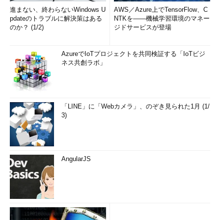
進まない、終わらないWindows U
AWS／Azure上でTensorFlow、C
pdateのトラブルに解決策はある
NTKを――機械学習環境のマネー
のか？ (1/2)
ジドサービスが登場
AzureでIoTプロジェクトを共同検証する「IoTビジ
ネス共創ラボ」
「LINE」に「Webカメラ」、のぞき見られた1月 (1/
3)
AngularJS