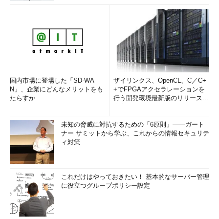
国内市場に登場した「SD-WA
ザイリンクス、OpenCL、C／C+
N」、企業にどんなメリットをも
+でFPGAアクセラレーションを
たらすか
行う開発環境最新版のリリースを
発表
未知の脅威に対抗するための「6原則」――ガート
ナー サミットから学ぶ、これからの情報セキュリテ
ィ対策
これだけはやっておきたい！ 基本的なサーバー管理
に役立つグループポリシー設定