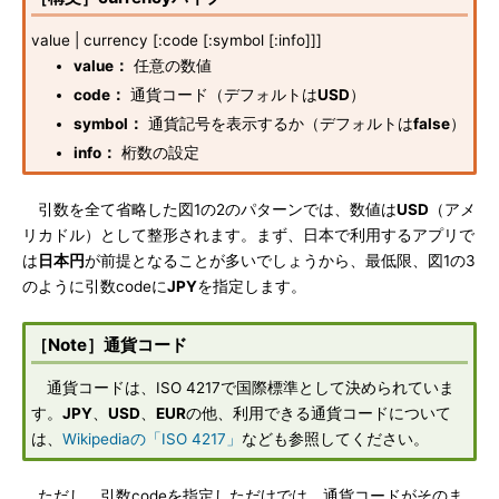
value | currency [:code [:symbol [:info]]]
value：
任意の数値
code：
通貨コード（デフォルトは
USD
）
symbol：
通貨記号を表示するか（デフォルトは
false
）
info：
桁数の設定
引数を全て省略した図1の2のパターンでは、数値は
USD
（アメ
リカドル）として整形されます。まず、日本で利用するアプリで
は
日本円
が前提となることが多いでしょうから、最低限、図1の3
のように引数codeに
JPY
を指定します。
［Note］通貨コード
通貨コードは、ISO 4217で国際標準として決められていま
す。
JPY
、
USD
、
EUR
の他、利用できる通貨コードについて
は、
Wikipediaの「ISO 4217」
なども参照してください。
ただし、引数codeを指定しただけでは、通貨コードがそのま