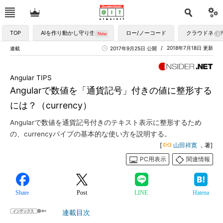
TOP
AIを作り動かし守り生かす
ロー/ノーコード
クラウドネイ
2018年7月18日 更新
連載
2017年9月25日 公開
Angular TIPS
Angularで数値を「通貨記号」付きの値に整形する
には？（currency）
Angularで数値を通貨記号付きのテキスト表示に整形するため
の、currencyパイプの基本的な使い方を説明する。
[
山田祥寛
，著]
PC用表示
関連情報
Share
Post
LINE
Hatena
連載目次