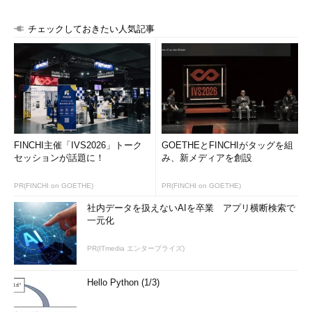
チェックしておきたい人気記事
FINCHI主催「IVS2026」トーク
GOETHEとFINCHIがタッグを組
セッションが話題に！
み、新メディアを創設
PR(FINCHI on GOETHE)
PR(FINCHI on GOETHE)
社内データを扱えないAIを卒業 アプリ横断検索で
一元化
PR(ITmedia エンタープライズ)
Hello Python (1/3)