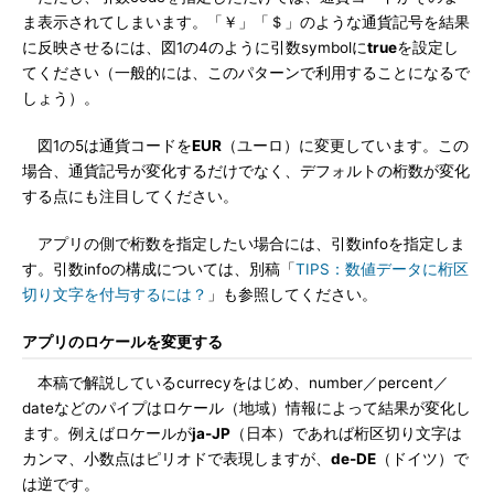
ま表示されてしまいます。「￥」「＄」のような通貨記号を結果
に反映させるには、図1の4のように引数symbolに
true
を設定し
てください（一般的には、このパターンで利用することになるで
しょう）。
図1の5は通貨コードを
EUR
（ユーロ）に変更しています。この
場合、通貨記号が変化するだけでなく、デフォルトの桁数が変化
する点にも注目してください。
アプリの側で桁数を指定したい場合には、引数infoを指定しま
す。引数infoの構成については、別稿「
TIPS：数値データに桁区
切り文字を付与するには？
」も参照してください。
アプリのロケールを変更する
本稿で解説しているcurrecyをはじめ、number／percent／
dateなどのパイプはロケール（地域）情報によって結果が変化し
ます。例えばロケールが
ja-JP
（日本）であれば桁区切り文字は
カンマ、小数点はピリオドで表現しますが、
de-DE
（ドイツ）で
は逆です。