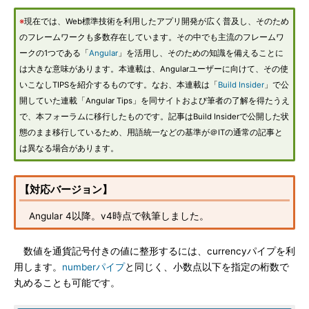
※
現在では、Web標準技術を利用したアプリ開発が広く普及し、そのため
のフレームワークも多数存在しています。その中でも主流のフレームワ
ークの1つである「
Angular
」を活用し、そのための知識を備えることに
は大きな意味があります。本連載は、Angularユーザーに向けて、その使
いこなしTIPSを紹介するものです。なお、本連載は「
Build Insider
」で公
開していた連載「Angular Tips」を同サイトおよび筆者の了解を得たうえ
で、本フォーラムに移行したものです。記事はBuild Insiderで公開した状
態のまま移行しているため、用語統一などの基準が＠ITの通常の記事と
は異なる場合があります。
【対応バージョン】
Angular 4以降。v4時点で執筆しました。
数値を通貨記号付きの値に整形するには、currencyパイプを利
用します。
numberパイプ
と同じく、小数点以下を指定の桁数で
丸めることも可能です。