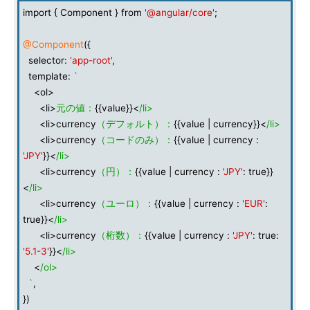
import { Component } from
'@angular/core'
;
@Component
({
selector:
'app-root'
,
template:
`
<ol>
<li>
元の値：
{{value}}<
/li>
<li>currency
（デフォルト）：
{{value | currency}}<
/li>
<li>currency
（コードのみ）：
{{value | currency :
'JPY'
}}<
/li>
<li>currency
（円）：
{{value | currency :
'JPY'
: true}}
<
/li>
<li>currency
（ユーロ）：
{{value | currency :
'EUR'
:
true}}<
/li>
<li>currency
（桁数）：
{{value | currency :
'JPY'
: true:
'5.1-3'
}}<
/li>
<
/ol>
`
,
})