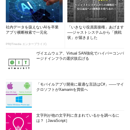
社内データを扱えないAIを卒業
「いきなり役員面接権」あげます
アプリ横断検索で一元化
──ジャストシステムから「挑戦
状」が届きました
PR(ITmedia エンタープライズ)
ヴイエムウェア、Virtual SAN強化でハイパーコンバ
ージドインフラの選択肢広げる
「モバイルアプリ開発に最適な言語はC#」――マイ
クロソフトがXamarinを買収へ
文字列が他の文字列に含まれているかを調べるに
は？［JavaScript］