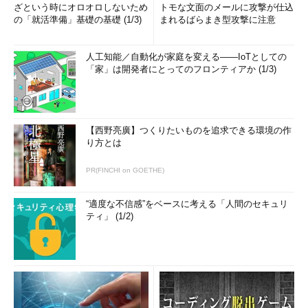
ざという時にオロオロしないため
トモな文面のメールに攻撃が仕込
の「就活準備」基礎の基礎 (1/3)
まれるばらまき型攻撃に注意
人工知能／自動化が家庭を変える――IoTとしての
「家」は開発者にとってのフロンティアか (1/3)
【西野亮廣】つくりたいものを追求できる環境の作
り方とは
PR(FINCHI on GOETHE)
“適度な不信感”をベースに考える「人間のセキュリ
ティ」 (1/2)