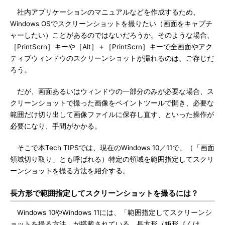
社内アプリケーションのマニュアルなどを作成するため、
Windows OSでスクリーンショットを撮りたい（画面をキャプチ
ャーしたい）ことがあるのではないだろうか。そのような場合、
［PrintScrn］キーや［Alt］＋［PrintScrn］キーで全画面やアク
ティブウィンドウのスクリーンショットが撮れるのは、ご存じだ
ろう。
だが、画面あるいはウィンドウの一部分のみが必要な場合、ス
クリーンショットで撮った画像をペイントツールで開き、必要な
範囲だけ切り出して画像ファイルに保存し直す、といった操作が
必要になり、手間がかかる。
そこで本Tech TIPSでは、現在のWindows 10／11で、（「画面
領域切り取り」とも呼ばれる）特定の領域を範囲指定してスクリ
ーンショットを撮る方法を紹介する。
長方形で範囲指定してスクリーンショットを撮るには？
Windows 10やWindows 11には、「範囲指定してスクリーンシ
ョットを撮る方法」が搭載されている。長方形（矩形《くけ