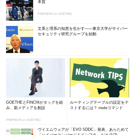
本質
PR(FINCHI on GOETHE)
文系と理系の知恵を生かす――東京大学がサイバー
セキュリティ研究グループを始動
GOETHEとFINCHIがタッグを組
ルーティングテーブルの設定をテ
み、新メディアを創設
ストするには？ routeコマンド
PR(FINCHI on GOETHE)
ヴイエムウェアが「EVO SDDC」発表、あらためて
「ハイパーコンバージドインフラ」とは (1/2)