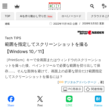
TOP
AIを作り動かし守り生かす
ロー/ノーコード
クラウドネイ
2026年3月5日 更新
連載
2022年11月14日 公開
Tech TIPS
範囲を指定してスクリーンショットを撮る
【Windows 10／11】
［PrintScrn］キーで全画面またはウィンドウのスクリーンショ
ットを撮った後、ペイントツールで必要な範囲を切り出して保
存……。そんな面倒を避けて、画面上の必要な部分だけ範囲指定
してスクリーンショットを撮るには？
[
デジタルアドバンテージ
，著]
PC用表示
関連情報
Share
Post
LINE
Hatena