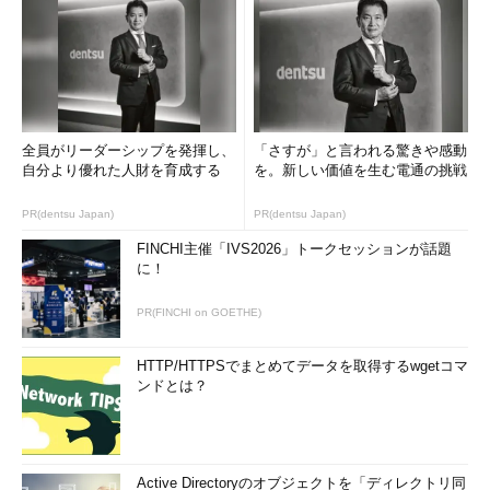
全員がリーダーシップを発揮し、
「さすが」と言われる驚きや感動
自分より優れた人財を育成する
を。新しい価値を生む電通の挑戦
PR(dentsu Japan)
PR(dentsu Japan)
FINCHI主催「IVS2026」トークセッションが話題
に！
PR(FINCHI on GOETHE)
HTTP/HTTPSでまとめてデータを取得するwgetコマ
ンドとは？
Active Directoryのオブジェクトを「ディレクトリ同