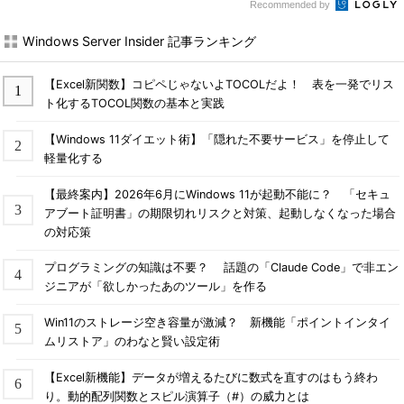
Recommended by
Windows Server Insider 記事ランキング
【Excel新関数】コピペじゃないよTOCOLだよ！ 表を一発でリス
ト化するTOCOL関数の基本と実践
【Windows 11ダイエット術】「隠れた不要サービス」を停止して
軽量化する
【最終案内】2026年6月にWindows 11が起動不能に？ 「セキュ
アブート証明書」の期限切れリスクと対策、起動しなくなった場合
の対応策
プログラミングの知識は不要？ 話題の「Claude Code」で非エン
ジニアが「欲しかったあのツール」を作る
Win11のストレージ空き容量が激減？ 新機能「ポイントインタイ
ムリストア」のわなと賢い設定術
【Excel新機能】データが増えるたびに数式を直すのはもう終わ
り。動的配列関数とスピル演算子（#）の威力とは