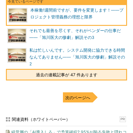
本稼働1週間前ですが、要件を変更します！――プ
ロジェクト管理義務の理想と限界
それでも最善を尽くす、それがベンダーの仕事だ
――「旭川医大の惨劇」解説その3
私は忙しいんです。システム開発に協力できる時間
なんてありません――「旭川医大の惨劇」解説その
2
過去の連載記事が 47 件あります
次のページへ
関連資料（ホワイトペーパー）
PR
経営層の「AI導入しろ」で予算破綻? 95%が陥る失敗と隠れコ