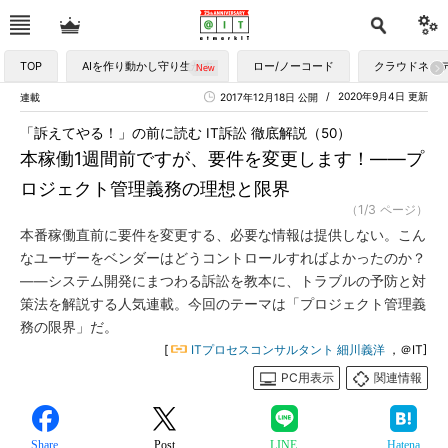
TOP
AIを作り動かし守り生かす
ロー/ノーコード
クラウドネイ
2020年9月4日 更新
連載
2017年12月18日 公開
「訴えてやる！」の前に読む IT訴訟 徹底解説（50）
本稼働1週間前ですが、要件を変更します！――プ
ロジェクト管理義務の理想と限界
（1/3 ページ）
本番稼働直前に要件を変更する、必要な情報は提供しない。こん
なユーザーをベンダーはどうコントロールすればよかったのか？
――システム開発にまつわる訴訟を教本に、トラブルの予防と対
策法を解説する人気連載。今回のテーマは「プロジェクト管理義
務の限界」だ。
[
ITプロセスコンサルタント 細川義洋
，＠IT]
PC用表示
関連情報
Share
Post
LINE
Hatena