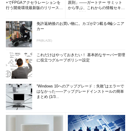
+でFPGAアクセラレーションを
原則」――ガートナー サミット
行う開発環境最新版のリリースを
から学ぶ、これからの情報セキュ
発表
リティ対策
免許返納後のお買い物に。カゴが2つ載る4輪シニア
カー
PR(BLAZE)
これだけはやっておきたい！ 基本的なサーバー管理
に役立つグループポリシー設定
“Windows 10へのアップグレード：失敗”はエラーで
はなかった――アップグレードインストールの簡単
まとめ (1/3...