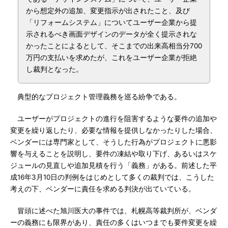
から想定外の追加、変更指示が出されたこと、及び
「リフォームシステム」についてユーザー企業から提
示されるべき画面デザインのデータが全く提示されな
かったことによるとして、そこまでの出来高相当分700
万円の支払いを求めたが、これをユーザー企業が拒絶
し裁判となった。
典型的なプロジェクト管理義務を巡る紛争である。
ユーザーがプロジェクトの進行を阻害するような要件の追加や
変更を繰り返したり、必要な情報を提供しなかったりした場合、
ベンダーには専門家として、そうした行為がプロジェクトに悪影
響を与えることを説明し、要件の凍結や取り下げ、あるいはスケ
ジュールの見直しや追加見積を行う「義務」がある。前述した平
成16年3月10日の判例をはじめとして多くの裁判では、こうした
考えの下、ベンダーに責任を求める判決が出ていている。
冒頭に述べた旭川医大の事件では、札幌高等裁判所が、ベンダ
ーの義務にも限界があり、責任の多くはいつまでも要件変更を繰