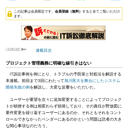
この記事は会員限定です。
会員登録（無料）
すると全てご覧いただけ
ます。
連載目次
プロジェクト管理義務に明確な線引きはない
IT訴訟事例を例にとり、トラブルの予防策と対処法を解説する
本連載。前回まで3回にわたって
旭川医大を舞台にしたシステム
開発失敗の例
を解説し、大変な反響をいただいた。
ユーザーが要望を次々に追加変更することによってプロジェク
トが頓挫する例は相変わらず頻発しており、その責任が野放図に
要件変更を繰り返すユーザーにあるのか、それともそれをコント
ロールできなかったベンダーにあるのかという問題は読者の大き
な関心事項なのだろう。