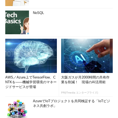
NoSQL
AWS／Azure上でTensorFlow、C
大阪ガスが月2000時間の共有作
NTKを――機械学習環境のマネー
業を削減！ 現場のAI活用術
ジドサービスが登場
PR(ITmedia エンタープライズ)
AzureでIoTプロジェクトを共同検証する「IoTビジ
ネス共創ラボ」