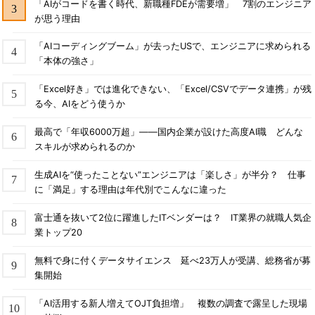
「AIがコードを書く時代、新職種FDEが需要増」 7割のエンジニア
が思う理由
「AIコーディングブーム」が去ったUSで、エンジニアに求められる
「本体の強さ」
「Excel好き」では進化できない、「Excel/CSVでデータ連携」が残
る今、AIをどう使うか
最高で「年収6000万超」――国内企業が設けた高度AI職 どんな
スキルが求められるのか
生成AIを“使ったことない”エンジニアは「楽しさ」が半分？ 仕事
に「満足」する理由は年代別でこんなに違った
富士通を抜いて2位に躍進したITベンダーは？ IT業界の就職人気企
業トップ20
無料で身に付くデータサイエンス 延べ23万人が受講、総務省が募
集開始
「AI活用する新人増えてOJT負担増」 複数の調査で露呈した現場