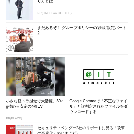
り方とは
PR(FINCHI on GOETHE)
まだあるぞ！ グループポリシーの“鉄板”設定パート
2
小さな軽トラ感覚で大活躍。30k
Google Chromeで「不正なファイ
g積める安定の4輪EV
ル」と誤判定されたファイルをダ
ウンロードする
PR(BLAZE)
セキュリティベンダー2社のリポートに見る「攻撃
の高度化」のいま (1/3)