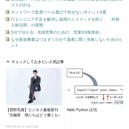
ストのわな
ネットワーク監視ツール選びで外せないポイント4選
ITエンジニア不足を解消し採用のミスマッチを防ぐ、「外部
人材活用」の実態
5分で分かる、B2B営業のための「営業DX推進術」
なぜ新規事業はつまずくのか? 識者に聞く失敗しないためのヒ
ント
チェックしておきたい人気記事
【西野亮廣】ビジネス書最新刊
Hello Python (1/3)
『北極星 僕たちはどう働くか』
PR(FINCHI on GOETHE)