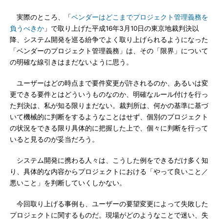
実際のところ、「
ベンダーはどこまでプロジェクト管理義務を
負うべきか
」で取り上げた平成16年3月10日の東京地裁判決以
降、システム開発を巡る紛争でよく取り上げられるようになった
「ベンダーのプロジェクト管理義務」は、その「限界」について
の明確な線引きはまだないように思う。
ユーザーはどの時点まで要件変更が許されるのか、あるいは変
更できる要件とはどういうものなのか、明確なルール付けを行っ
た判決は、私が知る限りまだない。裁判所は、何かの基準に基づ
いて機械的に判断をするようなことはせず、個別のプロジェクト
の状況をできる限り具体的に把握した上で、個々に判断を行って
いると見るのが妥当だろう。
システム開発に携わる人々は、こうした例をできるだけ多く知
り、具体的な内容からプロジェクトにおける「やって良いこと／
悪いこと」を判断していくしかない。
今回取り上げる事例も、ユーザーの要望変更によって失敗した
プロジェクトに関するものだ。現場がどのようなことで迷い、失