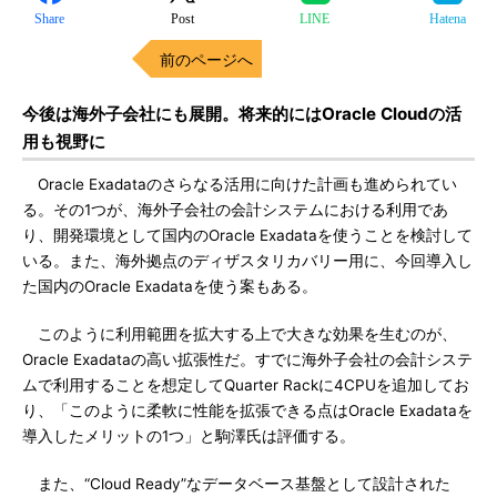
Share
Post
LINE
Hatena
前のページへ
今後は海外子会社にも展開。将来的にはOracle Cloudの活
用も視野に
Oracle Exadataのさらなる活用に向けた計画も進められてい
る。その1つが、海外子会社の会計システムにおける利用であ
り、開発環境として国内のOracle Exadataを使うことを検討して
いる。また、海外拠点のディザスタリカバリー用に、今回導入し
た国内のOracle Exadataを使う案もある。
このように利用範囲を拡大する上で大きな効果を生むのが、
Oracle Exadataの高い拡張性だ。すでに海外子会社の会計システ
ムで利用することを想定してQuarter Rackに4CPUを追加してお
り、「このように柔軟に性能を拡張できる点はOracle Exadataを
導入したメリットの1つ」と駒澤氏は評価する。
また、“Cloud Ready”なデータベース基盤として設計された