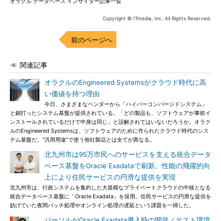
オラクル データベース インサイダー記事一覧
Copyright © ITmedia, Inc. All Rights Reserved.
前のページへ
関連記事
オラクルのEngineered Systemsがクラウド時代に高
い価値を持つ理由
今日、さまざまなベンダーから「ハイパーコンバージドシステム」
と銘打ったシステム基盤が提供されている。「どの製品も、ソフトウェアが事前イ
ンストールされているだけで中身は同じ」と誤解されてはいないだろうか。オラク
ルのEngineered Systemsは、ソフトウェアのために作られたクラウド時代のシス
テム基盤だ。“汎用用途”で使う他社製品とは全てが異なる。
北九州市は95万市民へのサービスを支える統合データ
ベース基盤をOracle Exadataで刷新。性能の飛躍的向
上により住民サービスの円滑な提供を実現
北九州市は、行政システムを集約した大規模なプライベートクラウドの中核となる
統合データベース基盤に「Oracle Exadata」を採用。住民サービスの円滑な提供を
妨げていた夜間バッチ処理やオンライン処理の遅延という課題を一掃した。
パーソルがOracle Exadata導入時の開発／テスト環境