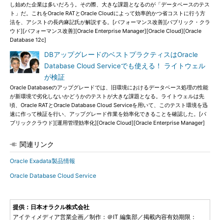
し始めた企業は多いだろう。その際、大きな課題となるのが「データベースのテス
ト」だ。これをOracle RATとOracle Cloudによって効率的かつ省コストに行う方
法を、アシストの長内麻記氏が解説する。[パフォーマンス改善][パブリック・クラ
ウド][パフォーマンス改善][Oracle Enterprise Manager][Oracle Cloud][Oracle
Database 12c]
DBアップグレードのベストプラクティスはOracle
Database Cloud Serviceでも使える！ ライトウェル
が検証
Oracle Databaseのアップグレードでは、旧環境におけるデータベース処理の性能
が新環境で劣化しないかどうかのテストが大きな課題となる。ライトウェルは先
頃、Oracle RATとOracle Database Cloud Serviceを用いて、このテスト環境を迅
速に作って検証を行い、アップグレード作業を効率化できることを確認した。[パ
ブリッククラウド][運用管理効率化][Oracle Cloud][Oracle Enterprise Manager]
関連リンク
Oracle Exadata製品情報
Oracle Database Cloud Service
提供：日本オラクル株式会社
アイティメディア営業企画／制作：＠IT 編集部／掲載内容有効期限：