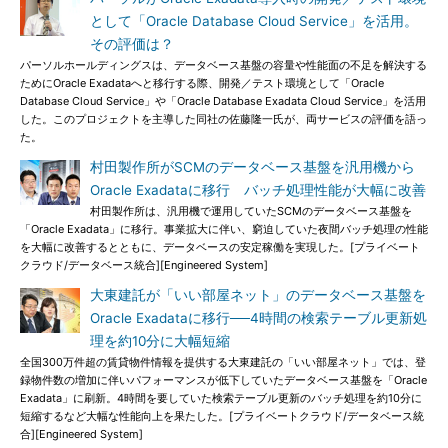
として「Oracle Database Cloud Service」を活用。
その評価は？
パーソルホールディングスは、データベース基盤の容量や性能面の不足を解決する
ためにOracle Exadataへと移行する際、開発／テスト環境として「Oracle
Database Cloud Service」や「Oracle Database Exadata Cloud Service」を活用
した。このプロジェクトを主導した同社の佐藤隆一氏が、両サービスの評価を語っ
た。
村田製作所がSCMのデータベース基盤を汎用機から
Oracle Exadataに移行 バッチ処理性能が大幅に改善
村田製作所は、汎用機で運用していたSCMのデータベース基盤を
「Oracle Exadata」に移行。事業拡大に伴い、窮迫していた夜間バッチ処理の性能
を大幅に改善するとともに、データベースの安定稼働を実現した。[プライベート
クラウド/データベース統合][Engineered System]
大東建託が「いい部屋ネット」のデータベース基盤を
Oracle Exadataに移行──4時間の検索テーブル更新処
理を約10分に大幅短縮
全国300万件超の賃貸物件情報を提供する大東建託の「いい部屋ネット」では、登
録物件数の増加に伴いパフォーマンスが低下していたデータベース基盤を「Oracle
Exadata」に刷新。4時間を要していた検索テーブル更新のバッチ処理を約10分に
短縮するなど大幅な性能向上を果たした。[プライベートクラウド/データベース統
合][Engineered System]