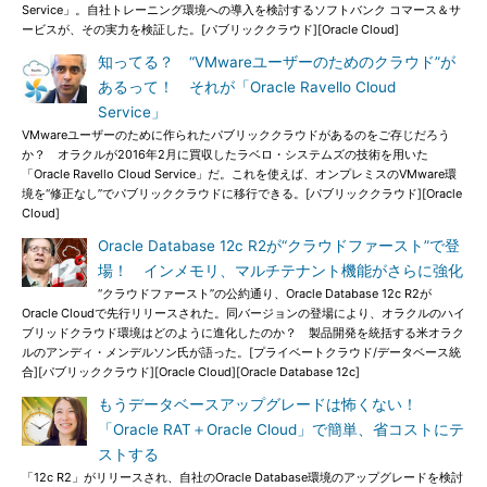
Service」。自社トレーニング環境への導入を検討するソフトバンク コマース＆サ
ービスが、その実力を検証した。[パブリッククラウド][Oracle Cloud]
知ってる？ “VMwareユーザーのためのクラウド”が
あるって！ それが「Oracle Ravello Cloud
Service」
VMwareユーザーのために作られたパブリッククラウドがあるのをご存じだろう
か？ オラクルが2016年2月に買収したラベロ・システムズの技術を用いた
「Oracle Ravello Cloud Service」だ。これを使えば、オンプレミスのVMware環
境を“修正なし”でパブリッククラウドに移行できる。[パブリッククラウド][Oracle
Cloud]
Oracle Database 12c R2が“クラウドファースト”で登
場！ インメモリ、マルチテナント機能がさらに強化
“クラウドファースト”の公約通り、Oracle Database 12c R2が
Oracle Cloudで先行リリースされた。同バージョンの登場により、オラクルのハイ
ブリッドクラウド環境はどのように進化したのか？ 製品開発を統括する米オラク
ルのアンディ・メンデルソン氏が語った。[プライベートクラウド/データベース統
合][パブリッククラウド][Oracle Cloud][Oracle Database 12c]
もうデータベースアップグレードは怖くない！
「Oracle RAT＋Oracle Cloud」で簡単、省コストにテ
ストする
「12c R2」がリリースされ、自社のOracle Database環境のアップグレードを検討