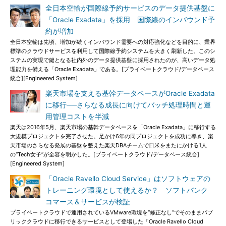
全日本空輸が国際線予約サービスのデータ提供基盤に
「Oracle Exadata」を採用 国際線のインバウンド予
約が増加
全日本空輸は先頃、増加が続くインバウンド需要への対応強化などを目的に、業界
標準のクラウドサービスを利用して国際線予約システムを大きく刷新した。このシ
ステムの実現で鍵となる社内外のデータ提供基盤に採用されたのが、高いデータ処
理能力を備える「Oracle Exadata」である。[プライベートクラウド/データベース
統合][Engineered System]
楽天市場を支える基幹データベースがOracle Exadata
に移行──さらなる成長に向けてバッチ処理時間と運
用管理コストを半減
楽天は2016年5月、楽天市場の基幹データベースを「Oracle Exadata」に移行する
大規模プロジェクトを完了させた。足かけ6年の同プロジェクトを成功に導き、楽
天市場のさらなる発展の基盤を整えた楽天DBAチームで日米をまたにかける1人
の“Tech女子”が全容を明かした。[プライベートクラウド/データベース統合]
[Engineered System]
「Oracle Ravello Cloud Service」はソフトウェアの
トレーニング環境として使えるか？ ソフトバンク
コマース＆サービスが検証
プライベートクラウドで運用されているVMware環境を“修正なし”でそのままパブ
リッククラウドに移行できるサービスとして登場した「Oracle Ravello Cloud