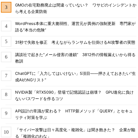
GMOの在宅勤務廃止は間違っていない？ ワサビのインシデントか
ら考える企業防衛
WordPress本体に重大脆弱性、運営元が異例の強制更新 専門家が
語る“本当の危険”
31秒で失敗を修正 考えながらランサムを仕掛けるAI攻撃者の実態
講談社で起きた“メール侵害の連鎖” 3812件の情報漏えいから得る
教訓
ChatGPTに「入力してはいけない」5項目――押さえておきたい“生
成AIのNGリスト”
NVIDIA製「RTX5090」登場で記憶認証は崩壊？ GPU進化に負け
ないパスワードを作るコツ
API設計の常識が変わる？ HTTP新メソッド「QUERY」とセキュ
リティ対策を学ぶ
「サイバー攻撃は日々高度化・複雑化」は聞き飽きた？ 企業が陥
る「複雑化のわな」