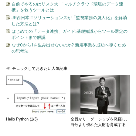
不正アクセスで逮捕された少年、現在は「ホワ
自前でやるのはリスク大 「マルチクラウド環境のデータ連
携」を救うツールとは
イトハッカー」に
JR西日本ITソリューションズが「監視業務の属人化」を解消
した方法とは?
はじめての「データ連携」ガイド:基礎知識からツール選定の
ポイントまで解説
なぜ0から1を生み出せないのか? 新規事業を成功へ導くため
の思考法
チェックしておきたい人気記事
Hello Python (1/3)
全員がリーダーシップを発揮し、
自分より優れた人財を育成する