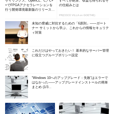
ザイリンクス、OpenCL、C／C+
すべてが絶景、収益も得られるそ
+でFPGAアクセラレーションを
の仕組みとは
行う開発環境最新版のリリースを
発表
PR(COCO VILLA on GOETHE)
未知の脅威に対抗するための「6原則」――ガート
ナー サミットから学ぶ、これからの情報セキュリテ
ィ対策
これだけはやっておきたい！ 基本的なサーバー管理
に役立つグループポリシー設定
“Windows 10へのアップグレード：失敗”はエラーで
はなかった――アップグレードインストールの簡単
まとめ (1/3...