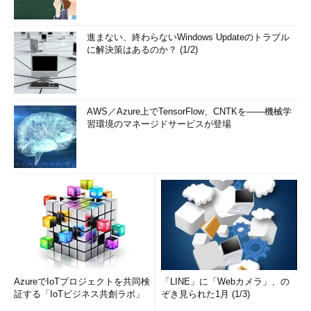
進まない、終わらないWindows Updateのトラブル
に解決策はあるのか？ (1/2)
AWS／Azure上でTensorFlow、CNTKを――機械学
習環境のマネージドサービスが登場
AzureでIoTプロジェクトを共同検
「LINE」に「Webカメラ」、の
証する「IoTビジネス共創ラボ」
ぞき見られた1月 (1/3)