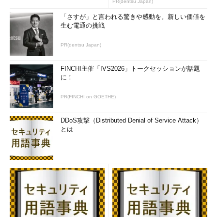
PR(dentsu Japan)
「さすが」と言われる驚きや感動を。新しい価値を
生む電通の挑戦
PR(dentsu Japan)
FINCHI主催「IVS2026」トークセッションが話題
に！
PR(FINCHI on GOETHE)
DDoS攻撃（Distributed Denial of Service Attack）
とは