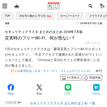
TOP
AIを作り動かし守り生かす
ロー/ノーコード
クラウドネイ
連載
2018年8月10日 公開
セキュリティクラスタ まとめのまとめ 2018年7月版
災害時のフリーWi-Fi、何が危ない？
（1/3 ページ）
7月のセキュリティクラスタは「豪雨災害とフリーWi-Fiスポット
のセキュリティ」「不正アクセスで逮捕された若者がホワイトハ
ッカーとして復活」「Chromeと非SSLサイトの警告表示」に注
目が集まりました。
[
山本洋介山（エヌ・ティ・ティ・コミュニケーションズ）
，＠IT]
PC用表示
関連情報
Share
Post
LINE
Hatena
セキュリティクラスタ まとめのまとめ 一覧