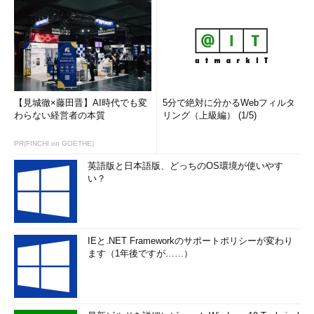
【見城徹×藤田晋】AI時代でも変
5分で絶対に分かるWebフィルタ
わらない経営者の本質
リング（上級編） (1/5)
PR(FINCHI on GOETHE)
英語版と日本語版、どっちのOS環境が使いやす
い？
IEと.NET Frameworkのサポートポリシーが変わり
ます（1年後ですが……）