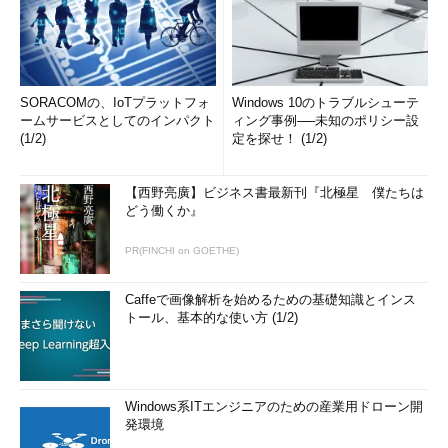
SORACOMの、IoTプラットフォ
Windows 10のトラブルシューテ
ームサービスとしてのインパクト
ィング事例──未知のポリシー設
(1/2)
定を探せ！ (1/2)
【西野亮廣】ビジネス書最新刊『北極星 僕たちは
どう働くか』
PR(FINCHI on GOETHE)
Caffeで画像解析を始めるための基礎知識とインス
トール、基本的な使い方 (1/2)
Windows系ITエンジニアのための産業用ドローン開
発環境