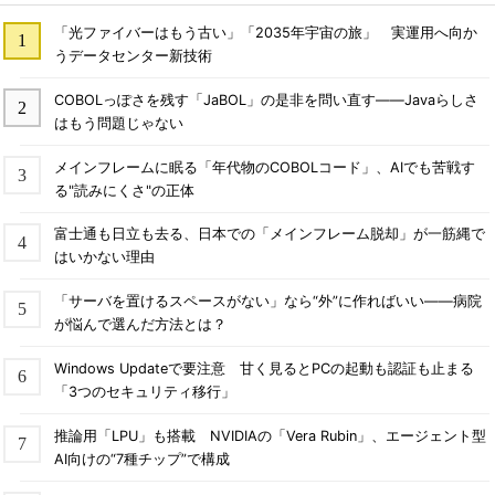
「光ファイバーはもう古い」「2035年宇宙の旅」 実運用へ向か
うデータセンター新技術
COBOLっぽさを残す「JaBOL」の是非を問い直す――Javaらしさ
はもう問題じゃない
メインフレームに眠る「年代物のCOBOLコード」、AIでも苦戦す
る"読みにくさ"の正体
富士通も日立も去る、日本での「メインフレーム脱却」が一筋縄で
はいかない理由
「サーバを置けるスペースがない」なら“外”に作ればいい――病院
が悩んで選んだ方法とは？
Windows Updateで要注意 甘く見るとPCの起動も認証も止まる
「3つのセキュリティ移行」
推論用「LPU」も搭載 NVIDIAの「Vera Rubin」、エージェント型
AI向けの“7種チップ”で構成