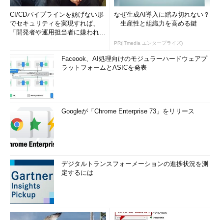
CI/CDパイプラインを妨げない形
なぜ生成AI導入に踏み切れない？
でセキュリティを実現すれば、
生産性と組織力を高める鍵
「開発者や運用担当者に嫌われな
いWAF」は可能か
PR(ITmedia エンタープライズ)
Faceook、AI処理向けのモジュラーハードウェアプ
ラットフォームとASICを発表
Googleが「Chrome Enterprise 73」をリリース
デジタルトランスフォーメーションの進捗状況を測
定するには