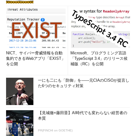
NICT、サイバー脅威情報を自動
Microsoft、プログラミング言語
集約できるWebアプリ「EXIST」
「TypeScript 3.4」のリリース候
を公開
補版（RC）を公開
一にも二にも「防御」を――元CIAのCISOが提言し
た6つのセキュリティ対策
【見城徹×藤田晋】AI時代でも変わらない経営者の
本質
PR(FINCHI on GOETHE)