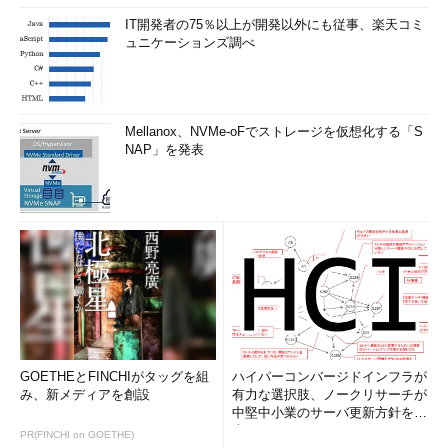
IT開発者の75％以上が開発以外にも従事、楽天コミ
ュニケーションズ調べ
Mellanox、NVMe-oFでストレージを仮想化する「S
NAP」を発表
GOETHEとFINCHIがタッグを組
ハイパーコンバージドインフラが
み、新メディアを創設
有力な選択肢、ノークリサーチが
中堅中小業のサーバ更新方針を調
査
PR(FINCHI on GOETHE)