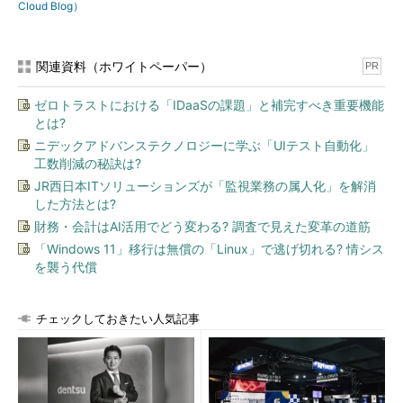
計変更によっても対処可能だという。2018年3月にIntelが発表し
Cloud Blog）
たように、2018年後半に出荷予定の次世代の「Intel Xeonスケー
ラブル・プロセッサー（コード名：Cascade Lake）」や第8世代
「Intel Coreプロセッサー」で設計変更を実施する。
関連資料（ホワイトペーパー）
PR
ゼロトラストにおける「IDaaSの課題」と補完すべき重要機能
とは?
ニデックアドバンステクノロジーに学ぶ「UIテスト自動化」
工数削減の秘訣は?
JR西日本ITソリューションズが「監視業務の属人化」を解消
した方法とは?
財務・会計はAI活用でどう変わる? 調査で見えた変革の道筋
「Windows 11」移行は無償の「Linux」で逃げ切れる? 情シス
を襲う代償
チェックしておきたい人気記事