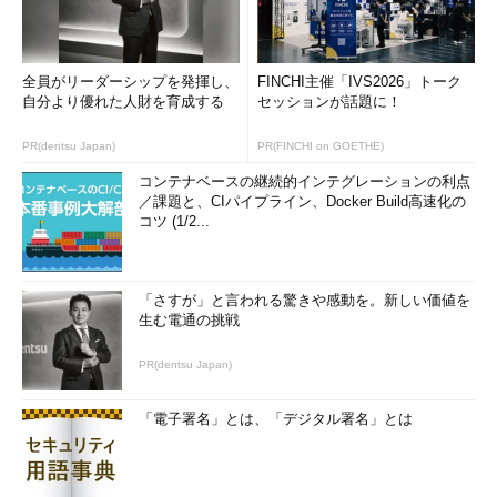
全員がリーダーシップを発揮し、
FINCHI主催「IVS2026」トーク
自分より優れた人財を育成する
セッションが話題に！
PR(dentsu Japan)
PR(FINCHI on GOETHE)
コンテナベースの継続的インテグレーションの利点
／課題と、CIパイプライン、Docker Build高速化の
コツ (1/2...
「さすが」と言われる驚きや感動を。新しい価値を
生む電通の挑戦
PR(dentsu Japan)
「電子署名」とは、「デジタル署名」とは