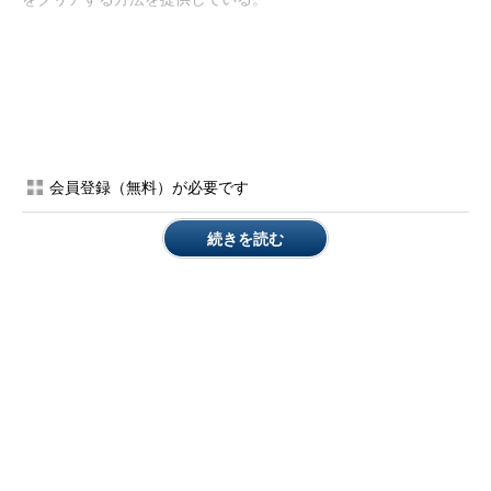
Intelの業界パートナーやオープンソースコミュニティーが8月
14日に公開を開始したOSやハイパーバイザーソフトウェアの更
新プログラムとMCUを組み合わせることにより、消費者やIT担
当者、クラウドサービスプロバイダーが必要な保護を得られるよ
うになるという。
会員登録（無料）が必要です
仮想化技術を使っている場合は対処が複雑に
Intelは、MCUによってシステムがアップデートされると、仮
続きを読む
想化されていないOSを実行している消費者と企業ユーザーのリ
スクが低下するとしている。その中には、Intelプロセッサを採用
しているデータセンターの大部分と大多数のPCクライアントが
含まれるという。
これに対し、主にデータセンターなどで従来の仮想化技術を使
用している企業やクラウドプロバイダーはより複雑な対処が必要
になりそうだ。
仮想化OSが全てアップデートされるように、ハイパーバイザ