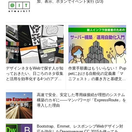
加、表示、ボタンでイベント実行 (1/3)
デザインネタをWebで探す人が知
作業手順書はもういらない！ Pup
っておきたい、日ごろのネタ収集
petにおける自動化の定義書「マ
と活用を効率化する4つのアプリ
ニフェスト」の書き方と基礎文法
(1/3)
まとめ (1/5)
高速で安全、安定した専用線接続が理想のシステム
構築のカギに――マンパワーが「ExpressRoute」を
導入した理由
Bootstrap、Emmet、レスポンシブWebデザイン対
応を強化したDreamweaver CC 2015を使ってみ...