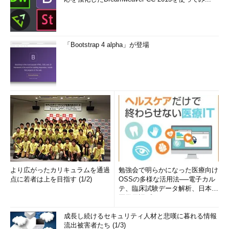
「Bootstrap 4 alpha」が登場
より広がったカリキュラムを通過
勉強会で明らかになった医療向け
点に若者は上を目指す (1/2)
OSSの多様な活用法──電子カル
テ、臨床試験データ解析、日本語
医学用語プラットフォーム、画...
成長し続けるセキュリティ人材と悲嘆に暮れる情報
流出被害者たち (1/3)