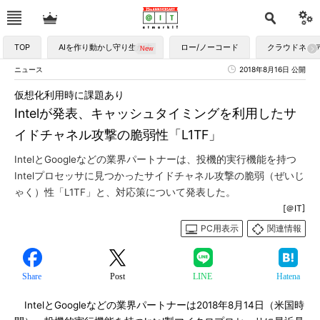
TOP
AIを作り動かし守り生かす
ロー/ノーコード
クラウドネイ
ニュース
2018年8月16日 公開
仮想化利用時に課題あり
Intelが発表、キャッシュタイミングを利用したサ
イドチャネル攻撃の脆弱性「L1TF」
IntelとGoogleなどの業界パートナーは、投機的実行機能を持つ
Intelプロセッサに見つかったサイドチャネル攻撃の脆弱（ぜいじ
ゃく）性「L1TF」と、対応策について発表した。
[＠IT]
PC用表示
関連情報
Share
Post
LINE
Hatena
IntelとGoogleなどの業界パートナーは2018年8月14日（米国時