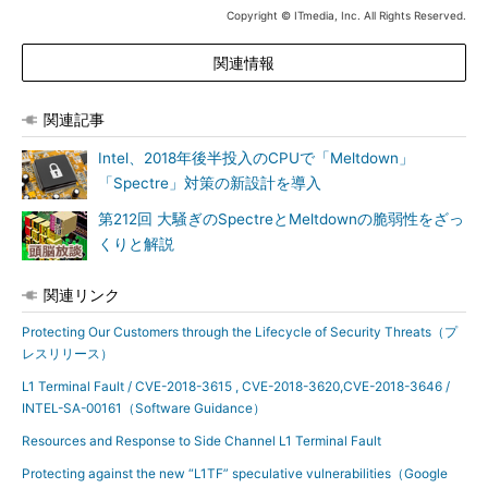
ーコアのスケジューリング機能を有効にしたり、特定のシナリオ
Copyright © ITmedia, Inc. All Rights Reserved.
でハイパースレッディング機能を使用しないことを選択したりす
関連情報
る必要があるもようだ。
関連記事
Intel、2018年後半投入のCPUで「Meltdown」
「Spectre」対策の新設計を導入
第212回 大騒ぎのSpectreとMeltdownの脆弱性をざっ
くりと解説
関連リンク
L1TF関連の3つの脆弱性と対応策に関する解説（英語）
Protecting Our Customers through the Lifecycle of Security Threats（プ
Intelは、IT担当者向けの詳細なガイドを含むL1TFに関するアド
レスリリース）
バイザリーをセキュリティセンターで
提供
している。また、セキ
L1 Terminal Fault / CVE-2018-3615 , CVE-2018-3620,CVE-2018-3646 /
ュリティファーストWebサイトでホワイトペーパーを
提供
し、
INTEL-SA-00161（Software Guidance）
FAQを更新している。
Resources and Response to Side Channel L1 Terminal Fault
なお、L1TFは、Intelがハードウェアレベルで既に進めている設
Protecting against the new “L1TF” speculative vulnerabilities（Google