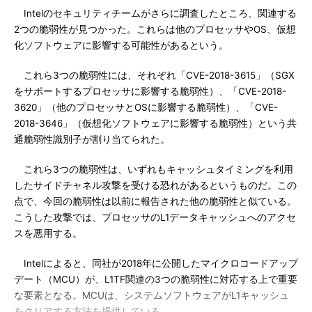
Intelのセキュリティチームがさらに調査したところ、関連する
2つの脆弱性が見つかった。これらは他のプロセッサやOS、仮想
化ソフトウェアに影響する可能性があるという。
これら3つの脆弱性には、それぞれ「CVE-2018-3615」（SGX
をサポートするプロセッサに影響する脆弱性）、「CVE-2018-
3620」（他のプロセッサとOSに影響する脆弱性）、「CVE-
2018-3646」（仮想化ソフトウェアに影響する脆弱性）という共
通脆弱性識別子が割り当てられた。
これら3つの脆弱性は、いずれもキャッシュタイミングを利用
したサイドチャネル攻撃を受ける恐れがあるというものだ。この
点で、今回の脆弱性は以前に報告された他の脆弱性と似ている。
こうした攻撃では、プロセッサのL1データキャッシュへのアクセ
スを悪用する。
Intelによると、同社が2018年に公開したマイクロコードアップ
デート（MCU）が、L1TF関連の3つの脆弱性に対応する上で重要
な要素となる。MCUは、システムソフトウェアがL1キャッシュ
をクリアする方法を提供している。