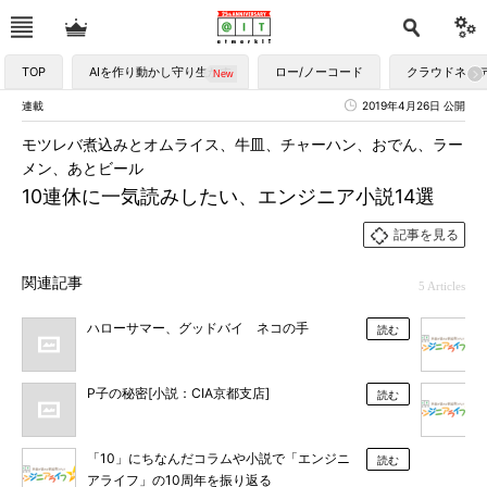
TOP
AIを作り動かし守り生かす
ロー/ノーコード
クラウドネイ
連載
2019年4月26日 公開
モツレバ煮込みとオムライス、牛皿、チャーハン、おでん、ラー
メン、あとビール
10連休に一気読みしたい、エンジニア小説14選
記事を見る
関連記事
5 Articles
ハローサマー、グッドバイ ネコの手
読む
P子の秘密[小説：CIA京都支店]
読む
「10」にちなんだコラムや小説で「エンジニ
読む
アライフ」の10周年を振り返る