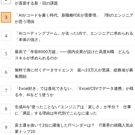
が直面する新・旧の課題
「AIがコードを書く時代、新職種FDEが需要増」 7割のエンジニア
が思う理由
「AIコーディングブーム」が去ったUSで、エンジニアに求められる
「本体の強さ」
最高で「年収6000万超」――国内企業が設けた高度AI職 どんな
スキルが求められるのか
無料で身に付くデータサイエンス 延べ23万人が受講、総務省が募
集開始
「Excel好き」では進化できない、「Excel/CSVでデータ連携」が残
る今、AIをどう使うか
生成AIを“使ったことない”エンジニアは「楽しさ」が半分？ 仕事
に「満足」する理由は年代別でこんなに違った
富士通を抜いて2位に躍進したITベンダーは？ IT業界の就職人気企
業トップ20