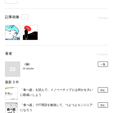
記事画像
＋
2 Images
1
2
著者
1 Authors
（編）
一覧
10 Articles
最新 3 件
「食べ超」を読んで、イノベーティブとは何かを大い
読む
に勘違いしよう
「食べ超」でIT用語を勉強して、つよつよエンジニア
読む
になろう