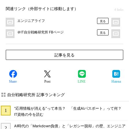
関連リンク（外部サイトに移動します）
4 links
エンジニアライフ
＠I
見る
＠IT自分戦略研究所 FBページ
＠
見る
記事を見る
Share
Post
LINE
Hatena
自分戦略研究所 記事ランキング
“応用情報が消える”って本当？ 「生成AIパスポート」って何？
IT資格の今を読む
AI時代の「Markdown負債」と「レガシー脱却」の壁、エンジニア