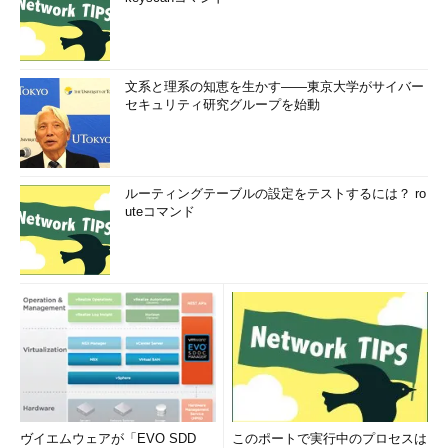
のも、改正するのも、どちらもあり得るのではないでしょうか。
山本
この解説もどうとも読めるのがまずいんだと思いますが、
「個人情報保護委員会が不問にしたのだから、リクナビの旧スキ
文系と理系の知恵を生かす――東京大学がサイバー
ームはセーフだった」と理解してよいのでしょうか。
セキュリティ研究グループを始動
板倉
現行法で違法かというと、個人情報委員会はいったん、旧
スキームは個人データに当たらないものの提供だといって不問に
付していますから、どちらかというと硬めの「提供元基準」でや
ルーティングテーブルの設定をテストするには？ ro
っていると思います。
uteコマンド
※注：セミナー2日後の2019年12月4日、個人情報保護委員会から「
株式会社リク
ルートキャリアに対する勧告等について
」として、追加の勧告、指導があり、その
中で、旧スキームについて、「リクルートキャリア社は、内定辞退率の提供を受け
た企業側において特定の個人を識別できることを知りながら、提供する側では特定
の個人を識別できないとして、個人データの第三者提供の同意取得を回避してお
り、法の趣旨を潜脱した極めて不適切なサービスを行っていた。」と指摘される展
開となった
提供元か、提供先か
ヴイエムウェアが「EVO SDD
このポートで実行中のプロセスは