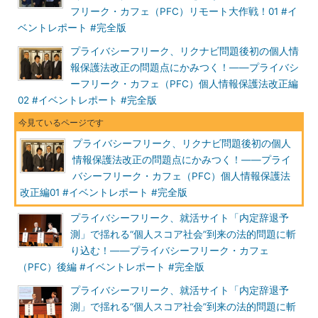
IV データ利活用に関する施策の在り方
フリーク・カフェ（PFC）リモート大作戦！01 #イ
ベントレポート #完全版
2. 提供先において個人データとなる場合の規律の明確
化
プライバシーフリーク、リクナビ問題後初の個人情
報保護法改正の問題点にかみつく！――プライバシ
個人に関する情報の活用手法が多様化する中にあっ
ーフリーク・カフェ（PFC）個人情報保護法改正編
て、個人情報の保護と適正かつ効果的な活用のバラン
02 #イベントレポート #完全版
スを維持する観点から、
提供元では個人データに該当
しないものの、提供先において個人データになること
が明らかな情報について
プライバシーフリーク、リクナビ問題後初の個人
、個人データの第三者提供を
制限する
情報保護法改正の問題点にかみつく！――プライ
規律を適用する
。
バシーフリーク・カフェ（PFC）個人情報保護法
「個人情報保護法 いわゆる3年ごと見直し制度改正大
改正編01 #イベントレポート #完全版
綱（骨子）」（3P）より
プライバシーフリーク、就活サイト「内定辞退予
測」で揺れる“個人スコア社会”到来の法的問題に斬
山本
要は、元から適法とは言い難かったということですか。
り込む！――プライバシーフリーク・カフェ
（PFC）後編 #イベントレポート #完全版
高木
そう思います。図1は、2019年11月25日の個人情報保護委
プライバシーフリーク、就活サイト「内定辞退予
員会で検討された資料の「本人同意なきデータの第三者提供」の
測」で揺れる“個人スコア社会”到来の法的問題に斬
スライドです。「A社とB社でCookie、IDなどを共有」とあっ