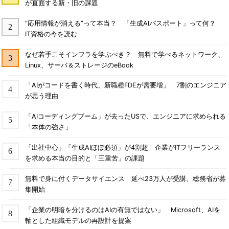
が直面する新・旧の課題
“応用情報が消える”って本当？ 「生成AIパスポート」って何？
IT資格の今を読む
なぜ若手こそインフラを学ぶべき？ 無料で学べるネットワーク、
Linux、サーバ＆ストレージのeBook
「AIがコードを書く時代、新職種FDEが需要増」 7割のエンジニア
が思う理由
「AIコーディングブーム」が去ったUSで、エンジニアに求められる
「本体の強さ」
「出社中心」「生成AIほぼ必須」が4割超 企業がITフリーランス
を求める本当の目的と「三重苦」の課題
無料で身に付くデータサイエンス 延べ23万人が受講、総務省が募
集開始
「企業の明暗を分けるのはAIの有無ではない」 Microsoft、AIを
軸とした組織モデルの再設計を提案