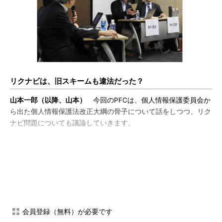
リクナビは、旧スキームも違法だった？
山本一郎（以降、山本）
今回のPFCは、個人情報保護委員会か
ら出た個人情報保護法改正大綱の骨子について話をしつつ、リク
ナビ問題についても議論していきます。
まず、今回の骨子で
前回PFC
で積み残した部分がどういう取り
扱いになったのかを踏まえて、話を進めます。
内定辞退予測スコア問題で、リクナビを運営するリクルートキ
ャリアは、「予測スコアには旧スキームと新スキームがある」と
説明しました。リクナビ問題では新スキームだけが問題視され、
旧スキームは個人情報保護委員会から不問になったようでした
会員登録（無料）が必要です