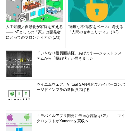
人工知能／自動化が家庭を変える
“適度な不信感”をベースに考える
――IoTとしての「家」は開発者
「人間のセキュリティ」 (1/2)
にとってのフロンティアか (1/3)
「いきなり役員面接権」あげます──ジャストシス
テムから「挑戦状」が届きました
ヴイエムウェア、Virtual SAN強化でハイパーコンバ
ージドインフラの選択肢広げる
「モバイルアプリ開発に最適な言語はC#」――マイ
クロソフトがXamarinを買収へ