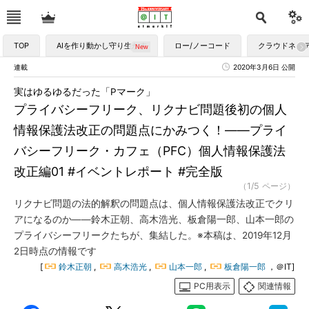
TOP
AIを作り動かし守り生かす
ロー/ノーコード
クラウドネイ
連載
2020年3月6日 公開
実はゆるゆるだった「Pマーク」
プライバシーフリーク、リクナビ問題後初の個人
情報保護法改正の問題点にかみつく！――プライ
バシーフリーク・カフェ（PFC）個人情報保護法
改正編01 #イベントレポート #完全版
（1/5 ページ）
リクナビ問題の法的解釈の問題点は、個人情報保護法改正でクリ
アになるのか――鈴木正朝、高木浩光、板倉陽一郎、山本一郎の
プライバシーフリークたちが、集結した。※本稿は、2019年12月
2日時点の情報です
[
鈴木正朝
,
高木浩光
,
山本一郎
,
板倉陽一郎
，＠IT]
PC用表示
関連情報