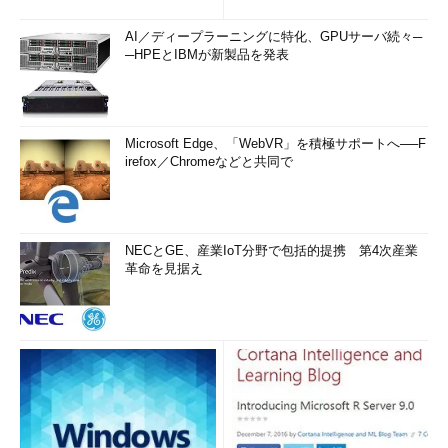
AI／ディープラーニングに特化、GPUサーバ続々─
─HPEとIBMが新製品を発表
Microsoft Edge、「WebVR」を積極サポートへ──F
irefox／Chromeなどと共同で
NECとGE、産業IoT分野で包括的提携 第4次産業
革命を見据え