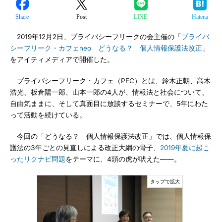
Share
Post
LINE
Hatena
2019年12月2日、プライバシーフリークの会主催の「
プライバ
シーフリーク・カフェneo どうなる？ 個人情報保護法改正
」
をアイティメディアで開催した。
プライバシーフリーク・カフェ（PFC）とは、鈴木正朝、高木
浩光、板倉陽一郎、山本一郎の4人が、情報法と社会について、
自由気ままに、そして真面目に放談するセミナーで、5年にわた
って活動を続けている。
今回の「どうなる？ 個人情報保護法改正」では、個人情報保
護法の3年ごとの見直しによる改正大綱の骨子、
2019年夏に起こ
ったリクナビ問題
をテーマに、4頭の虎が吠えた――。