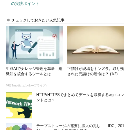
の実践ポイント
図1 第127回個人情報保護委員会 資料よりデータ管理者
山本
後半にも重要なポイントとして出てきますので、この図を
チェックしておきたい人気記事
ぜひ覚えてください。要は、当初は「ココだけだめ」と言われた
ものが、後から気付いたら、「ココ」以外にもいろいろなものが
実はだめだったということです。この辺り、改正大綱の骨子では
いかがでしょうか？
板倉陽一郎（以降、板倉）
改正大綱の骨子IV－2が該当箇所で
す。表題が「提供先において個人データとなる場合の規律の明確
化」ですから、元から個人情報と捉えていたとも解釈できるわけ
生成AIでナレッジ管理を革新 組
下請けが現場をトンズラ。取り残
織知を統合するツールとは
された元請けの運命は？ (1/2)
ですね。
PR(ITmedia エンタープライズ)
ピンク本と呼ばれる平成27年（2015年）改正前の「立案担当
者解説」（図2）を見ると、当時から「日常的に行われていない
HTTP/HTTPSでまとめてデータを取得するwgetコマ
ンドとは？
他の事業者への特別な照会を要する場合」は容易な照合ではな
く、「組織的、経常的に相互に情報交換が行われている場合な
ど」は元から容易に照合できる場合に当たる、といっていたわけ
です。
テープストレージの需要に拡大の兆し――IDC、201