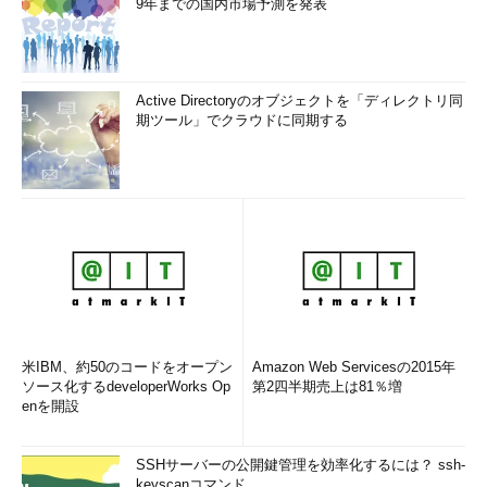
9年までの国内市場予測を発表
Active Directoryのオブジェクトを「ディレクトリ同
期ツール」でクラウドに同期する
図2 園部逸夫（編）、 藤原靜雄（編）、個人情報保護法制研
究会（著）『個人情報保護法の解説 第二次改訂版』（ぎょう
せい、2018年）より
先ほどの図1を見ると、「相互に情報交換が行われているに該
当するならば、元から容易照合性があった」ともいえる一方、
「明確化」というのは全部が解釈の問題というわけでもありませ
ん。
米IBM、約50のコードをオープン
Amazon Web Servicesの2015年
ソース化するdeveloperWorks Op
第2四半期売上は81％増
平成27年の改正時は、保有個人データについての「開示等の求
enを開設
め」が「開示等の請求等」（32条）になりました。裁判上の請
求権性を「明確化」したとされていますが、条文も書き換えまし
SSHサーバーの公開鍵管理を効率化するには？ ssh-
た。要するに「明確化」というのは、解釈の問題として処理する
keyscanコマンド