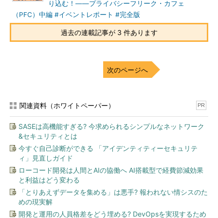
り込む！――プライバシーフリーク・カフェ
て、いわゆるcookie sync的なものが書かれています。B社がこの
（PFC）中編 #イベントレポート #完全版
IDにひも付いた個人情報を取り扱っている事実をA社が知りなが
ら、そのIDと共に個人に関する情報を提供する場合の図です。
過去の連載記事が 3 件あります
リクナビの旧スキームがこれに当たりますが、リクナビ以外に
も、資生堂がこうしたCookie、IDと突合をやっているという話が
次のページへ
2019年3月の読売新聞（2019年3月20日朝刊解説面）に出ていま
した。資生堂は「Cookieは個人情報ではないので法令違反とは考
えていない」とコメントしていましたが、その件もこれに該当す
ると思われます。
関連資料（ホワイトペーパー）
PR
SASEは高機能すぎる? 今求められるシンプルなネットワーク
&セキュリティとは
今すぐ自己診断ができる 「アイデンティティーセキュリテ
ィ」見直しガイド
ローコード開発は人間とAIの協働へ AI搭載型で経費節減効果
と利益はどう変わる
「とりあえずデータを集める」は悪手? 報われない情シスのた
めの現実解
開発と運用の人員格差をどう埋める? DevOpsを実現するため