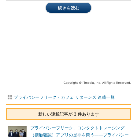
が、その後、変化はありましたでしょうか。
続きを読む
内定辞退予測スコア問題
リクナビだけじゃない――不正利用元年に理解すべき個人情報
の概念と倫理
大手就活サイト「リクナビ」を運営していたリクルートキャリ
アが、学生の同意を得ないまま履歴書情報とWebアクセス履歴
を突き合わせ、機械学習技術を用いて「内定辞退率」を予測
し、「リクナビDMPフォロー」（リクナビDMP）というサー
ビス名で34社に販売していた事件
Copyright © ITmedia, Inc. All Rights Reserved.
高木浩光（以降、高木）
公表された骨子には、「提供元では個
プライバシーフリーク・カフェ リターンズ 連載一覧
人データに該当しないものの、提供先において個人データになる
ことが明らかな情報について、第三者提供の制限の規律を適用す
る」と書かれています。これは明らかに旧スキームのことかなと
新しい連載記事が 3 件あります
思います。日本経済新聞の報道でもそう書かれています。
プライバシーフリーク、コンタクトトレーシング
（接触確認）アプリの是非を問う――プライバシー