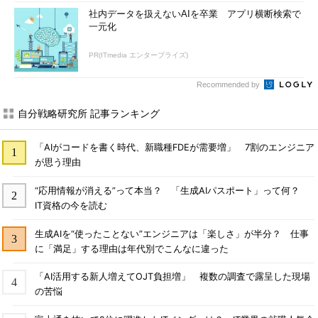
社内データを扱えないAIを卒業 アプリ横断検索で
一元化
PR(ITmedia エンタープライズ)
Recommended by
自分戦略研究所 記事ランキング
「AIがコードを書く時代、新職種FDEが需要増」 7割のエンジニア
が思う理由
“応用情報が消える”って本当？ 「生成AIパスポート」って何？
IT資格の今を読む
生成AIを“使ったことない”エンジニアは「楽しさ」が半分？ 仕事
に「満足」する理由は年代別でこんなに違った
「AI活用する新人増えてOJT負担増」 複数の調査で露呈した現場
の苦悩