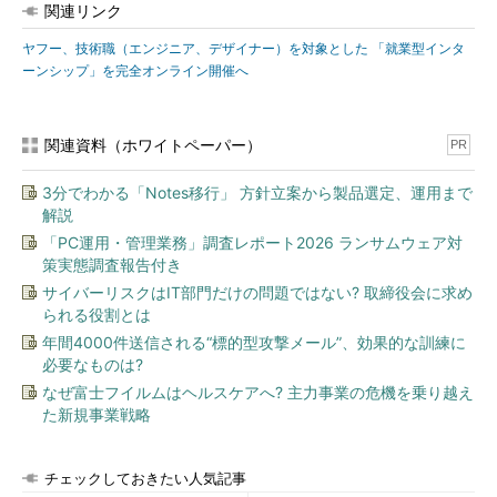
関連リンク
ヤフー、技術職（エンジニア、デザイナー）を対象とした 「就業型インタ
ーンシップ」を完全オンライン開催へ
関連資料（ホワイトペーパー）
PR
3分でわかる「Notes移行」 方針立案から製品選定、運用まで
解説
「PC運用・管理業務」調査レポート2026 ランサムウェア対
策実態調査報告付き
サイバーリスクはIT部門だけの問題ではない? 取締役会に求め
られる役割とは
年間4000件送信される“標的型攻撃メール”、効果的な訓練に
必要なものは?
なぜ富士フイルムはヘルスケアへ? 主力事業の危機を乗り越え
た新規事業戦略
チェックしておきたい人気記事