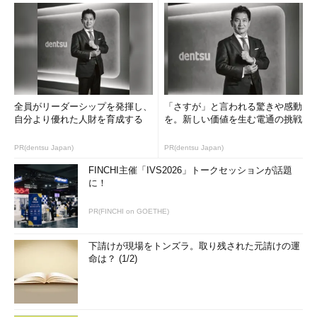
全員がリーダーシップを発揮し、
「さすが」と言われる驚きや感動
自分より優れた人財を育成する
を。新しい価値を生む電通の挑戦
PR(dentsu Japan)
PR(dentsu Japan)
FINCHI主催「IVS2026」トークセッションが話題
に！
PR(FINCHI on GOETHE)
下請けが現場をトンズラ。取り残された元請けの運
命は？ (1/2)