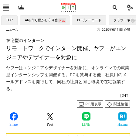
TOP
AIを作り動かし守り生かす
ロー/ノーコード
クラウドネイ
ニュース
2020年6月11日 公開
在宅型のインターン
リモートワークでインターン開催、ヤフーがエン
ジニアやデザイナーを対象に
ヤフーはエンジニアやデザイナーを対象に、オンラインでの就業
型インターンシップを開催する。PCを貸与する他、社員用のメ
ールアドレスを発行して、同社の社員と同じ環境で在宅就業す
る。
[＠IT]
PC用表示
関連情報
Share
Post
LINE
Hatena