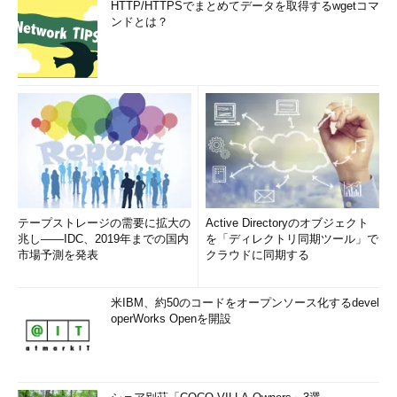
HTTP/HTTPSでまとめてデータを取得するwgetコマ
ンドとは？
テープストレージの需要に拡大の
Active Directoryのオブジェクト
兆し――IDC、2019年までの国内
を「ディレクトリ同期ツール」で
市場予測を発表
クラウドに同期する
米IBM、約50のコードをオープンソース化するdevel
operWorks Openを開設