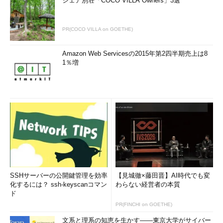
シェア別荘「COCO VILLA Owners」3選
PR(COCO VILLA on GOETHE)
Amazon Web Servicesの2015年第2四半期売上は8
1％増
SSHサーバーの公開鍵管理を効率
【見城徹×藤田晋】AI時代でも変
化するには？ ssh-keyscanコマン
わらない経営者の本質
ド
PR(FINCHI on GOETHE)
文系と理系の知恵を生かす――東京大学がサイバー