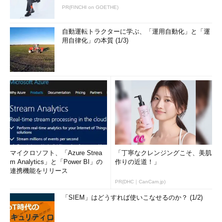
PR(FINCHI on GOETHE)
自動運転トラクターに学ぶ、「運用自動化」と「運
用自律化」の本質 (1/3)
マイクロソフト、「Azure Strea
「丁寧なクレンジングこそ、美肌
m Analytics」と「Power BI」の
作りの近道！」
連携機能をリリース
PR(DHC｜CanCam.jp)
「SIEM」はどうすれば使いこなせるのか？ (1/2)