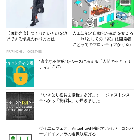
【西野亮廣】つくりたいものを追
人工知能／自動化が家庭を変える
求できる環境の作り方とは
――IoTとしての「家」は開発者
にとってのフロンティアか (1/3)
PR(FINCHI on GOETHE)
“適度な不信感”をベースに考える「人間のセキュリ
ティ」 (1/2)
「いきなり役員面接権」あげます──ジャストシス
テムから「挑戦状」が届きました
ヴイエムウェア、Virtual SAN強化でハイパーコンバ
ージドインフラの選択肢広げる