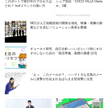
このポートで実行中のプロセスは
シェア別荘「COCO VILLA Owne
どれ？ lsofコマンドの使い方
rs」3選
PR(COCO VILLA on GOETHE)
NECが人工知能技術の開発を強化、映像・画像の探
索などを含むソリューション体系を整備
ギョーカイ研究、自己分析――いざという時にオロ
オロしないための「就活準備」基礎の基礎 (1/3)
「えっ、このメールが？」――マトモな文面のメー
ルに攻撃が仕込まれるばらまき型攻撃に注意