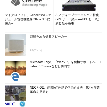
マイクロソフト、GeneeのAIスケ
AI／ディープラーニングに特化、
ジュール管理機能をOffice 365に
GPUサーバ続々──HPEとIBMが
統合へ
新製品を発表
部屋を沼らせるスピーカー
PR(デノン)
Microsoft Edge、「WebVR」を積極サポートへ──F
irefox／Chromeなどと共同で
NECとGE、産業IoT分野で包括的提携 第4次産業
革命を見据え