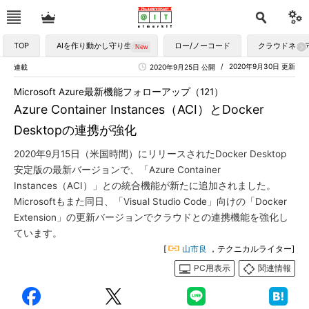
TOP
AIを作り動かし守り生かす
ロー/ノーコード
クラウドネイ
2020年9月30日 更新
連載
2020年9月25日 公開
Microsoft Azure最新機能フォローアップ（121）
Azure Container Instances（ACI）とDocker
Desktopの連携が強化
2020年9月15日（米国時間）にリリースされたDocker Desktop
安定版の最新バージョンで、「Azure Container
Instances（ACI）」との統合機能が新たに追加されました。
Microsoftもまた同日、「Visual Studio Code」向けの「Docker
Extension」の更新バージョンでクラウドとの連携機能を強化し
ています。
[
山市良
，テクニカルライター]
PC用表示
関連情報