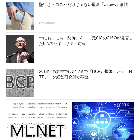
堅牢さ・コスパだけじゃない最新「arrows」事情
PR(arrows)
一にも二にも「防御」を――元CIAのCISOが提言し
た6つのセキュリティ対策
2018年の災害では34.2％で「BCPが機能した」、N
TTデータ経営研究所が調査