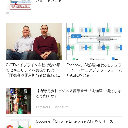
ショートカット
CI/CDパイプラインを妨げない形
Faceook、AI処理向けのモジュラ
でセキュリティを実現すれば、
ーハードウェアプラットフォーム
「開発者や運用担当者に嫌われな
とASICを発表
いWAF」は可能か
【西野亮廣】ビジネス書最新刊『北極星 僕たちは
どう働くか』
PR(FINCHI on GOETHE)
Googleが「Chrome Enterprise 73」をリリース