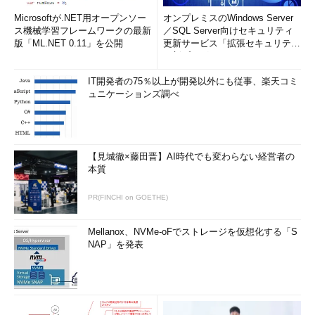
Microsoftが.NET用オープンソー
オンプレミスのWindows Server
ス機械学習フレームワークの最新
／SQL Server向けセキュリティ
版「ML.NET 0.11」を公開
更新サービス「拡張セキュリティ
更新プログ...
IT開発者の75％以上が開発以外にも従事、楽天コミ
ュニケーションズ調べ
【見城徹×藤田晋】AI時代でも変わらない経営者の
本質
PR(FINCHI on GOETHE)
Mellanox、NVMe-oFでストレージを仮想化する「S
NAP」を発表