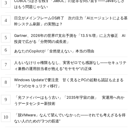
COBOLっぽさを残す「JaBOL」の是非を問い直す――Javaらしさ
はもう問題じゃない
日立がメインフレームOS終了 次の注力「AIエージェントによる基
幹システム刷新」の実態は？
Gartner、2026年の世界IT支出予測を「13.5％増」に上方修正 AI
投資で広がる「分野間の成長差」
あなたのCopilotが「全然使えない」本当の理由
人もいなけりゃ権限もなし、実害ゼロでも感謝なし――セキュリテ
ィ兼務の運用担当者が抱える“モヤモヤ”の正体
Windows Updateで要注意 甘く見るとPCの起動も認証も止まる
「3つのセキュリティ移行」
「光ファイバーはもう古い」「2035年宇宙の旅」 実運用へ向か
うデータセンター新技術
「脱VMware」なんて望んでいなかった――それでも考えざるを得
ない人のための“3つの筋道”