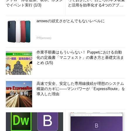
でイベント実行 (1/3)
と活用を効率化する4つのアプリ
(1/3)
arrowsの頑丈さがとんでもないレベルに
PR(arrows)
作業手順書はもういらない！ Puppetにおける自動
化の定義書「マニフェスト」の書き方と基礎文法ま
とめ (1/5)
高速で安全、安定した専用線接続が理想のシステム
構築のカギに――マンパワーが「ExpressRoute」を
導入した理由