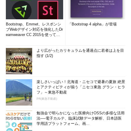
Bootstrap、Emmet、レスポンシ
「Bootstrap 4 alpha」が登場
ブWebデザイン対応を強化したDr
eamweaver CC 2015を使って
み...
より広がったカリキュラムを通過点に若者は上を目
指す (1/2)
楽しさいっぱい！北海道・ニセコで避暑の夏旅 絶景
とアクティビティが揃う「ニセコ東急 グラン・ヒラ
フ」～東急不動産
PR(東急不動産)
勉強会で明らかになった医療向けOSSの多様な活用
法──電子カルテ、臨床試験データ解析、日本語医
学用語プラットフォーム、画...