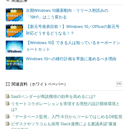
関連記事
次期Windows 10最新動向：リリース秒読みの
「19H1」はこう変わる
【新元号発表目前！】Windows 10／Officeの新元号
対応どうするどうなる！？
【Windows 10】できる人は知っているキーボードシ
ョートカット
Windows 10への移行計画を早急に進めるべき理由
関連資料（ホワイトペーパー）
PR
SaaSベンダーが商談獲得の効率を高めるには?
リモートコラボレーションを実現する理想の設計開発環境と
は?
「データベース監視」入門:今日からツールではじめるDB監視
ビザスクやソラコムも採用 Slack連携による稟議承認“爆速