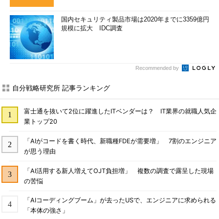
国内セキュリティ製品市場は2020年までに3359億円
規模に拡大 IDC調査
Recommended by
自分戦略研究所 記事ランキング
富士通を抜いて2位に躍進したITベンダーは？ IT業界の就職人気企
業トップ20
「AIがコードを書く時代、新職種FDEが需要増」 7割のエンジニア
が思う理由
「AI活用する新人増えてOJT負担増」 複数の調査で露呈した現場
の苦悩
「AIコーディングブーム」が去ったUSで、エンジニアに求められる
「本体の強さ」