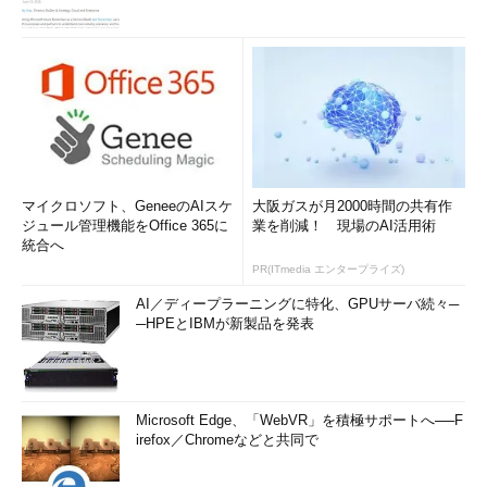
マイクロソフト、GeneeのAIスケ
大阪ガスが月2000時間の共有作
ジュール管理機能をOffice 365に
業を削減！ 現場のAI活用術
統合へ
PR(ITmedia エンタープライズ)
AI／ディープラーニングに特化、GPUサーバ続々─
─HPEとIBMが新製品を発表
Microsoft Edge、「WebVR」を積極サポートへ──F
irefox／Chromeなどと共同で