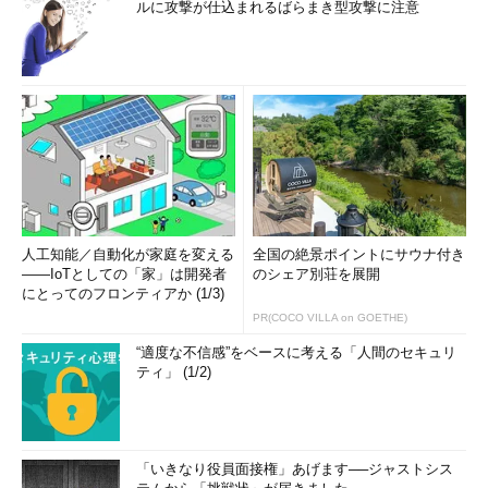
ルに攻撃が仕込まれるばらまき型攻撃に注意
人工知能／自動化が家庭を変える
全国の絶景ポイントにサウナ付き
――IoTとしての「家」は開発者
のシェア別荘を展開
にとってのフロンティアか (1/3)
PR(COCO VILLA on GOETHE)
“適度な不信感”をベースに考える「人間のセキュリ
ティ」 (1/2)
「いきなり役員面接権」あげます──ジャストシス