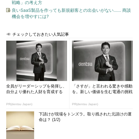
戦略」の考え方
良いSaaS製品を作っても新規顧客との出会いがない...... 商談
機会を増やすには?
チェックしておきたい人気記事
全員がリーダーシップを発揮し、
「さすが」と言われる驚きや感動
自分より優れた人財を育成する
を。新しい価値を生む電通の挑戦
PR(dentsu Japan)
PR(dentsu Japan)
下請けが現場をトンズラ。取り残された元請けの運
命は？ (1/2)