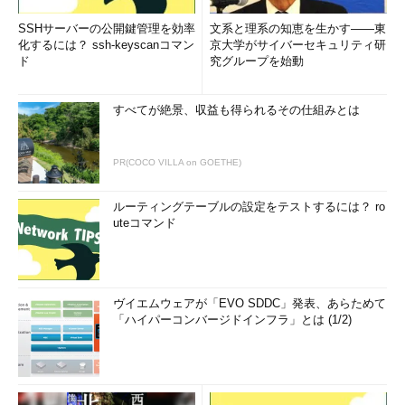
SSHサーバーの公開鍵管理を効率
文系と理系の知恵を生かす――東
化するには？ ssh-keyscanコマン
京大学がサイバーセキュリティ研
ド
究グループを始動
すべてが絶景、収益も得られるその仕組みとは
PR(COCO VILLA on GOETHE)
ルーティングテーブルの設定をテストするには？ ro
uteコマンド
ヴイエムウェアが「EVO SDDC」発表、あらためて
「ハイパーコンバージドインフラ」とは (1/2)