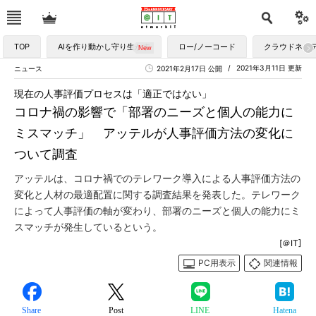
TOP
AIを作り動かし守り生かす
ロー/ノーコード
クラウドネイ
2021年3月11日 更新
ニュース
2021年2月17日 公開
現在の人事評価プロセスは「適正ではない」
コロナ禍の影響で「部署のニーズと個人の能力に
ミスマッチ」 アッテルが人事評価方法の変化に
ついて調査
アッテルは、コロナ禍でのテレワーク導入による人事評価方法の
変化と人材の最適配置に関する調査結果を発表した。テレワーク
によって人事評価の軸が変わり、部署のニーズと個人の能力にミ
スマッチが発生しているという。
[＠IT]
PC用表示
関連情報
Share
Post
LINE
Hatena