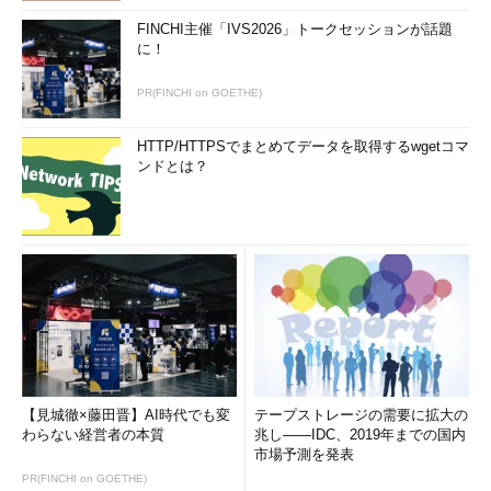
FINCHI主催「IVS2026」トークセッションが話題
に！
PR(FINCHI on GOETHE)
HTTP/HTTPSでまとめてデータを取得するwgetコマ
ンドとは？
【見城徹×藤田晋】AI時代でも変
テープストレージの需要に拡大の
わらない経営者の本質
兆し――IDC、2019年までの国内
市場予測を発表
PR(FINCHI on GOETHE)