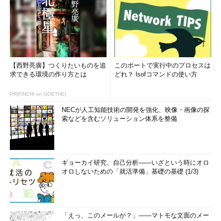
【西野亮廣】つくりたいものを追
このポートで実行中のプロセスは
求できる環境の作り方とは
どれ？ lsofコマンドの使い方
PR(FINCHI on GOETHE)
NECが人工知能技術の開発を強化、映像・画像の探
索などを含むソリューション体系を整備
ギョーカイ研究、自己分析――いざという時にオロ
オロしないための「就活準備」基礎の基礎 (1/3)
「えっ、このメールが？」――マトモな文面のメー