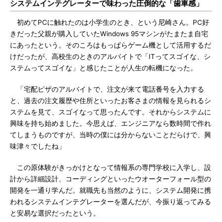
システムインテグレーターで味わった圧倒的な「歯車感」
初めてPCに触れたのは小学生のとき、という尼崎さん。PC好
きだった父親が購入していたWindows 95マシンがたまたま自宅
にあったという。そのころはもっぱらゲーム機として活用するだ
けだったが、高校生のときのアルバイトで「ITってスゴイな、シ
ステムってスゴイな」と感じたことが人生の転機になった。
「宅配ピザのアルバイトで、注文が来て電話番号を入力する
と、過去の注文履歴や住所といったお客さまの情報を見られるシ
ステムを見て、スゴイなって思ったんです。それからシステムに
興味を持ち始めました。今思えば、エンジニアなら数時間で作れ
てしまうものですが、当時の僕には分からないことだらけで、興
味津々でしたね」
この原体験がきっかけとなって情報系の専門学校に入学し、設
計から詳細設計、コーディングといったウオーターフォール型の
開発を一通り学んだ。就職先も当然のように、システム開発に携
われるシステムインテグレーターを選んだが、今振り返ってみる
と安易な選択だったという。