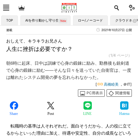
TOP
AIを作り動かし守り生かす
ロー/ノーコード
クラウドネイ
連載
2021年10月27日 公開
おしえて、キラキラお兄さん
人生に挫折は必要ですか？
（1/4 ページ）
朝6時に起床、日中は訓練で心身の鍛錬に励み、勤務後も銃剣道
で心身の鍛錬に励む――そんな日々を送っていた自衛官は、一度
は離れたシステム開発の夢を忘れられなかった。
[
高橋睦美
，＠IT]
PC用表示
関連情報
Share
Post
LINE
Hatena
転職時の基準は人それぞれだ。面白そうだから、人の役に立て
るからといった理由に加え、待遇や安定性、自分の成長などいろ