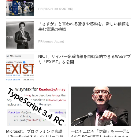
PR(FINCHI on GOETHE)
「さすが」と言われる驚きや感動を。新しい価値を
生む電通の挑戦
PR(dentsu Japan)
NICT、サイバー脅威情報を自動集約できるWebアプ
リ「EXIST」を公開
Microsoft、プログラミング言語
一にも二にも「防御」を――元CI
「TypeScript 3.4」のリリース候
AのCISOが提言した6つのセキュ