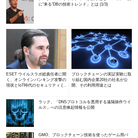
に“来る”DBの技術トレンド」とは (1/3)
ESET ウイルスラボ総責任者に聞
ブロックチェーンの実証実験に取
く、オンラインバンキング攻撃の
り組む国内企業20社の社名が公
現状とIoT時代のセキュリティ (1/
開、その利用用途とは
2)
ラック、「DNSプロトコルを悪用する遠隔操作ウイ
ルス」への注意喚起情報を公開
GMO、ブロックチェーン技術を使ったゲーム用バ