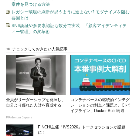
案件を見つける方法
レガシー環境の刷新が思うように進まない? モダナイズを阻む
要因とは
SNS認証や多要素認証も数分で実装、「顧客アイデンティテ
ィー管理」の変革術
チェックしておきたい人気記事
全員がリーダーシップを発揮し、
コンテナベースの継続的インテグ
自分より優れた人財を育成する
レーションの利点／課題と、CIパ
イプライン、Docker Build高速化
のコツ (1/2...
PR(dentsu Japan)
FINCHI主催「IVS2026」トークセッションが話題
に！