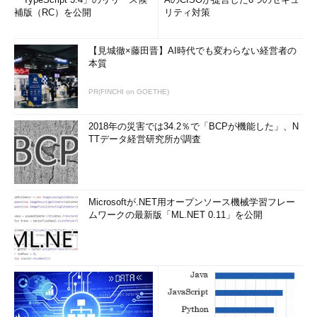
補版（RC）を公開
リティ対策
【見城徹×藤田晋】AI時代でも変わらない経営者の
本質
PR(FINCHI on GOETHE)
2018年の災害では34.2％で「BCPが機能した」、N
TTデータ経営研究所が調査
Microsoftが.NET用オープンソース機械学習フレー
ムワークの最新版「ML.NET 0.11」を公開