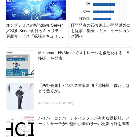
オンプレミスのWindows Server
IT開発者の75％以上が開発以外に
／SQL Server向けセキュリティ
も従事、楽天コミュニケーション
更新サービス「拡張セキュリティ
ズ調べ
更新プログ...
Mellanox、NVMe-oFでストレージを仮想化する「S
NAP」を発表
【西野亮廣】ビジネス書最新刊『北極星 僕たちは
どう働くか』
PR(FINCHI on GOETHE)
ハイパーコンバージドインフラが有力な選択肢、ノ
ークリサーチが中堅中小業のサーバ更新方針を調査