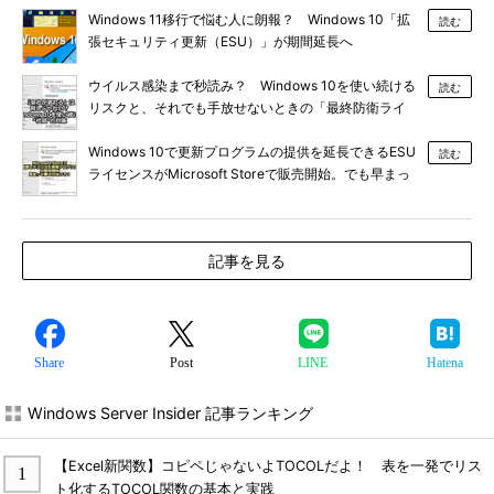
Windows 11移行で悩む人に朗報？ Windows 10「拡
読む
張セキュリティ更新（ESU）」が期間延長へ
ウイルス感染まで秒読み？ Windows 10を使い続ける
読む
リスクと、それでも手放せないときの「最終防衛ライ
ン」
Windows 10で更新プログラムの提供を延長できるESU
読む
ライセンスがMicrosoft Storeで販売開始。でも早まっ
て買わないで？
記事を見る
Share
Post
LINE
Hatena
Windows Server Insider 記事ランキング
【Excel新関数】コピペじゃないよTOCOLだよ！ 表を一発でリス
ト化するTOCOL関数の基本と実践