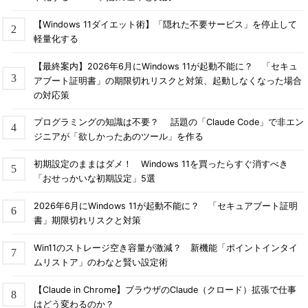
【Windows 11ダイエット術】「隠れた不要サービス」を停止して
軽量化する
【最終案内】2026年6月にWindows 11が起動不能に？ 「セキュ
アブート証明書」の期限切れリスクと対策、起動しなくなった場合
の対応策
プログラミングの知識は不要？ 話題の「Claude Code」で非エン
ジニアが「欲しかったあのツール」を作る
初期設定のままはダメ！ Windows 11を買ったらすぐ消すべき
「おせっかいな初期設定」5選
2026年6月にWindows 11が起動不能に？ 「セキュアブート証明
書」期限切れリスクと対策
Win11のストレージ空き容量が激減？ 新機能「ポイントインタイ
ムリストア」のわなと賢い設定術
【Claude in Chrome】ブラウザのClaude（クロード）拡張で仕事
はどう変わるのか？