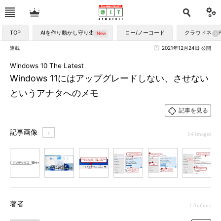
TOP
AIを作り動かし守り生かす
ロー/ノーコード
クラウドネイ
連載
2021年12月24日 公開
Windows 10 The Latest
Windows 11にはアップグレードしない、させない
というアナタへのメモ
記事を見る
記事画像
＋
14 Images
1
2
3
4
5
6
7
著者
1 Authors