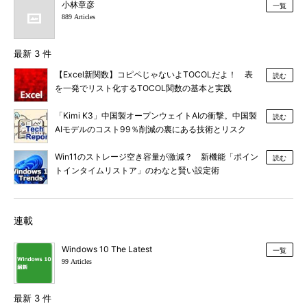
小林章彦
一覧
889 Articles
最新 3 件
【Excel新関数】コピペじゃないよTOCOLだよ！ 表
読む
を一発でリスト化するTOCOL関数の基本と実践
「Kimi K3」中国製オープンウェイトAIの衝撃。中国製
読む
AIモデルのコスト99％削減の裏にある技術とリスク
Win11のストレージ空き容量が激減？ 新機能「ポイン
読む
トインタイムリストア」のわなと賢い設定術
連載
Windows 10 The Latest
一覧
99 Articles
最新 3 件