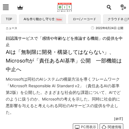
TOP
AIを作り動かし守り生かす
ロー/ノーコード
クラウドネイ
ニュース
2022年6月24日 公開
顔認識サービスで「感情や年齢などを推論する機能」の提供を中
止
AIは「無制限に開発・構築してはならない」、
Microsoftが「責任あるAI基準」公開 一部機能は
中止へ
Microsoftは同社のAIシステムの構築方法を導くフレームワーク
「Microsoft Responsible AI Standard v2」（責任あるAIの基準
第2版）を公開した。さまざまな社会的な課題について、AIでど
のように扱うのか、Microsoftの考えを示した。同時に社会的に
悪影響を与えると考えられる同社のAIサービスの提供を中止し
た。
[＠IT]
PC用表示
関連情報