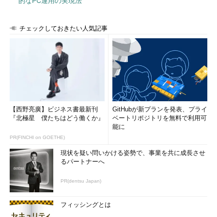
的なPC運用の実現法
チェックしておきたい人気記事
【西野亮廣】ビジネス書最新刊
GitHubが新プランを発表、プライ
『北極星 僕たちはどう働くか』
ベートリポジトリを無料で利用可
能に
PR(FINCHI on GOETHE)
現状を疑い問いかける姿勢で、事業を共に成長させ
るパートナーへ
PR(dentsu Japan)
フィッシングとは