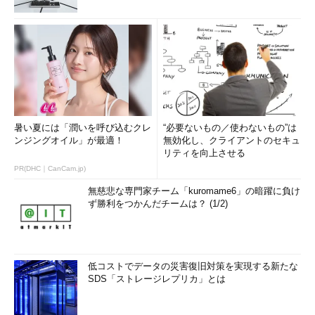
暑い夏には「潤いを呼び込むクレ
“必要ないもの／使わないもの”は
ンジングオイル」が最適！
無効化し、クライアントのセキュ
リティを向上させる
PR(DHC｜CanCam.jp)
無慈悲な専門家チーム「kuromame6」の暗躍に負け
ず勝利をつかんだチームは？ (1/2)
低コストでデータの災害復旧対策を実現する新たな
SDS「ストレージレプリカ」とは