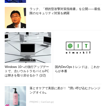
ラック、「標的型攻撃対策指南書」を公開――最低
限のセキュリティ対策を網羅
Windows 10への強行アップデー
国内DevOpsトレンドは、これか
トで、古いウルトラモバイルPC
らが本番
は輝きを取り戻せるか？ (1/2)
落とすケアで美肌に差が！〝潤い呼び込むクレンジ
ングオイル〟
PR(DHC｜CanCam.jp)