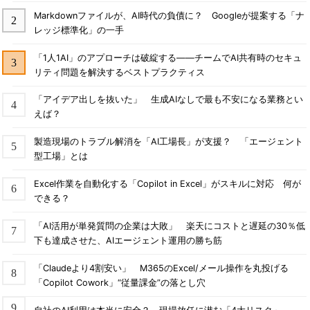
Markdownファイルが、AI時代の負債に？ Googleが提案する「ナ
レッジ標準化」の一手
「1人1AI」のアプローチは破綻する――チームでAI共有時のセキュ
リティ問題を解決するベストプラクティス
「アイデア出しを抜いた」 生成AIなしで最も不安になる業務とい
えば？
製造現場のトラブル解消を「AI工場長」が支援？ 「エージェント
型工場」とは
Excel作業を自動化する「Copilot in Excel」がスキルに対応 何が
できる？
「AI活用が単発質問の企業は大敗」 楽天にコストと遅延の30％低
下も達成させた、AIエージェント運用の勝ち筋
「Claudeより4割安い」 M365のExcel/メール操作を丸投げる
「Copilot Cowork」“従量課金”の落とし穴