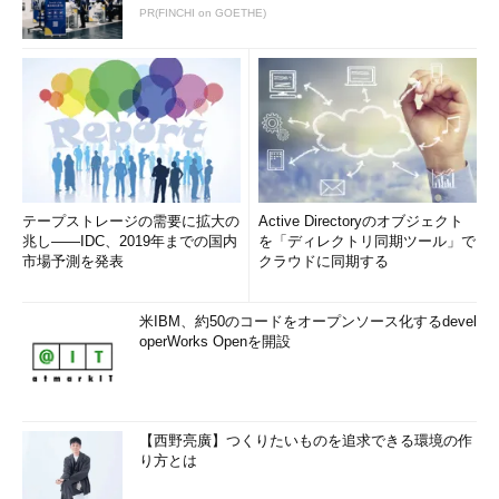
PR(FINCHI on GOETHE)
テープストレージの需要に拡大の
Active Directoryのオブジェクト
兆し――IDC、2019年までの国内
を「ディレクトリ同期ツール」で
市場予測を発表
クラウドに同期する
米IBM、約50のコードをオープンソース化するdevel
operWorks Openを開設
【西野亮廣】つくりたいものを追求できる環境の作
り方とは