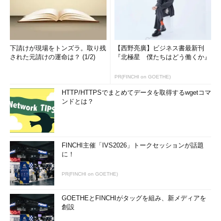
下請けが現場をトンズラ。取り残
【西野亮廣】ビジネス書最新刊
された元請けの運命は？ (1/2)
『北極星 僕たちはどう働くか』
PR(FINCHI on GOETHE)
HTTP/HTTPSでまとめてデータを取得するwgetコマ
ンドとは？
FINCHI主催「IVS2026」トークセッションが話題
に！
PR(FINCHI on GOETHE)
GOETHEとFINCHIがタッグを組み、新メディアを
創設