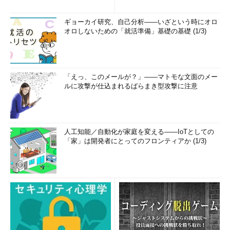
ギョーカイ研究、自己分析――いざという時にオロ
オロしないための「就活準備」基礎の基礎 (1/3)
「えっ、このメールが？」――マトモな文面のメー
ルに攻撃が仕込まれるばらまき型攻撃に注意
人工知能／自動化が家庭を変える――IoTとしての
「家」は開発者にとってのフロンティアか (1/3)