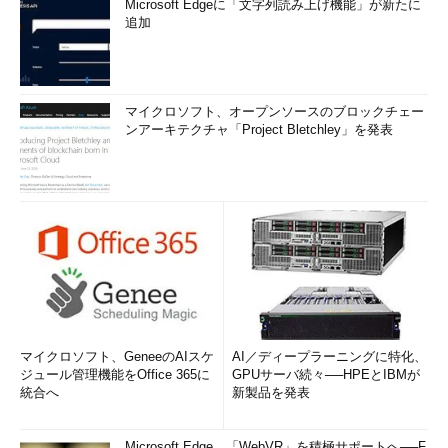
Microsoft Edgeに「文字列読み上げ機能」が新たに
追加
マイクロソフト、オープンソースのブロックチェー
ンアーキテクチャ「Project Bletchley」を発表
マイクロソフト、GeneeのAIスケ
AI／ディープラーニングに特化、
ジュール管理機能をOffice 365に
GPUサーバ続々──HPEとIBMが
統合へ
新製品を発表
Microsoft Edge、「WebVR」を積極サポートへ──F