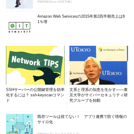
PR(FINCHI on GOETHE)
Amazon Web Servicesの2015年第2四半期売上は8
1％増
SSHサーバーの公開鍵管理を効率
文系と理系の知恵を生かす――東
化するには？ ssh-keyscanコマン
京大学がサイバーセキュリティ研
ド
究グループを始動
既存ツールは捨てない！ アプリ連携で防ぐ情報の
サイロ化
PR(ITmedia エンタープライズ)