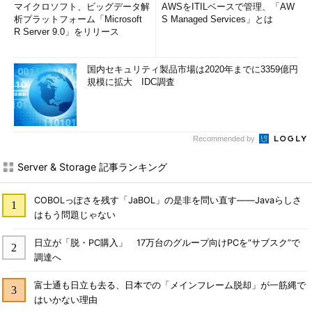
マイクロソフト、ビッグデータ解
AWSをITILベースで管理、「AW
析プラットフォーム「Microsoft
S Managed Services」とは
R Server 9.0」をリリース
国内セキュリティ製品市場は2020年までに3359億円
規模に拡大 IDC調査
Recommended by
Server & Storage 記事ランキング
COBOLっぽさを残す「JaBOL」の是非を問い直す――Javaらしさ
はもう問題じゃない
日立が「脱・PC購入」 17万台のグループ向けPCを“サブスク”で
調達へ
富士通も日立も去る、日本での「メインフレーム脱却」が一筋縄で
はいかない理由