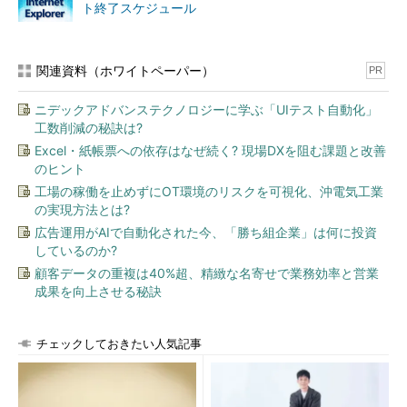
ト終了スケジュール
関連資料（ホワイトペーパー）
PR
ニデックアドバンステクノロジーに学ぶ「UIテスト自動化」
工数削減の秘訣は?
Excel・紙帳票への依存はなぜ続く? 現場DXを阻む課題と改善
のヒント
工場の稼働を止めずにOT環境のリスクを可視化、沖電気工業
の実現方法とは?
広告運用がAIで自動化された今、「勝ち組企業」は何に投資
しているのか?
顧客データの重複は40%超、精緻な名寄せで業務効率と営業
成果を向上させる秘訣
チェックしておきたい人気記事