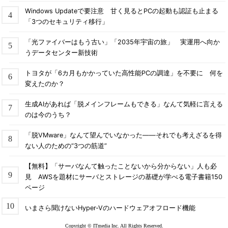
Windows Updateで要注意 甘く見るとPCの起動も認証も止まる
「3つのセキュリティ移行」
「光ファイバーはもう古い」「2035年宇宙の旅」 実運用へ向か
うデータセンター新技術
トヨタが「6カ月もかかっていた高性能PCの調達」を不要に 何を
変えたのか？
生成AIがあれば「脱メインフレームもできる」なんて気軽に言える
のは今のうち？
「脱VMware」なんて望んでいなかった――それでも考えざるを得
ない人のための“3つの筋道”
【無料】「サーバなんて触ったことないから分からない」人も必
見 AWSを題材にサーバとストレージの基礎が学べる電子書籍150
ページ
いまさら聞けないHyper-Vのハードウェアオフロード機能
Copyright © ITmedia Inc. All Rights Reserved.