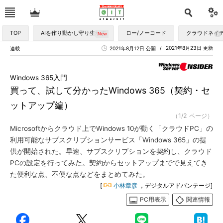
TOP
AIを作り動かし守り生かす
ロー/ノーコード
クラウドネイ
2021年8月23日 更新
連載
2021年8月12日 公開
Windows 365入門
買って、試して分かったWindows 365（契約・セ
ットアップ編）
（1/2 ページ）
Microsoftからクラウド上でWindows 10が動く「クラウドPC」の
利用可能なサブスクリプションサービス「Windows 365」の提
供が開始された。早速、サブスクリプションを契約し、クラウド
PCの設定を行ってみた。契約からセットアップまでで見えてき
た便利な点、不便な点などをまとめてみた。
[
小林章彦
，デジタルアドバンテージ]
PC用表示
関連情報