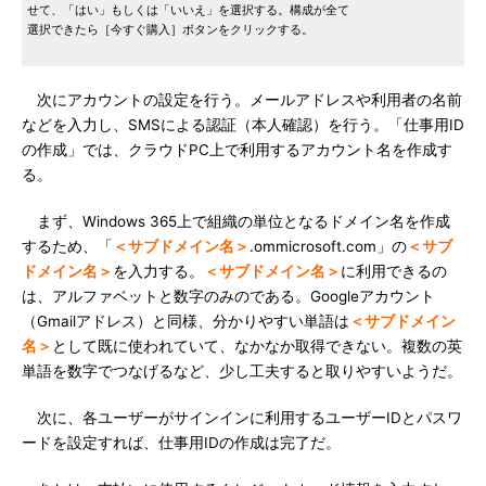
せて、「はい」もしくは「いいえ」を選択する。構成が全て
選択できたら［今すぐ購入］ボタンをクリックする。
次にアカウントの設定を行う。メールアドレスや利用者の名前
などを入力し、SMSによる認証（本人確認）を行う。「仕事用ID
の作成」では、クラウドPC上で利用するアカウント名を作成す
る。
まず、Windows 365上で組織の単位となるドメイン名を作成
するため、「
＜サブドメイン名＞
.ommicrosoft.com」の
＜サブ
ドメイン名＞
を入力する。
＜サブドメイン名＞
に利用できるの
は、アルファベットと数字のみのである。Googleアカウント
（Gmailアドレス）と同様、分かりやすい単語は
＜サブドメイン
名＞
として既に使われていて、なかなか取得できない。複数の英
単語を数字でつなげるなど、少し工夫すると取りやすいようだ。
次に、各ユーザーがサインインに利用するユーザーIDとパスワ
ードを設定すれば、仕事用IDの作成は完了だ。