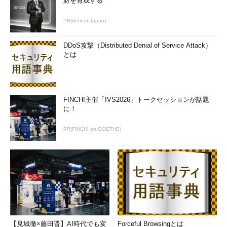
財を育成する
PR(dentsu Japan)
DDoS攻撃（Distributed Denial of Service Attack）
とは
FINCHI主催「IVS2026」トークセッションが話題
に！
PR(FINCHI on GOETHE)
【見城徹×藤田晋】AI時代でも変
Forceful Browsingとは