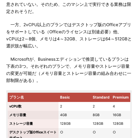
意されていない。そのため、このマシン上で実行できる業務は限
定されそうだ。
一方、2vCPU以上のプランではデスクトップ版のOfficeアプリ
をサポートしている（Officeのライセンスは別途必要）他、
vCPUは2～8個、メモリは4～32GB、ストレージは64～512GBと
選択肢が幅広い。
Microsoftが、Businessエディションで推奨しているプランは
下表の3つ。それぞれのプランで、メモリ容量やストレージ容量
の変更が可能だ（メモリ容量とストレージ容量の組み合わせに一
部制限がある）。
プラン名
Basic
Standard
Premium
vCPU数
2
2
4
メモリ容量
4GB
8GB
16GB
ストレージ容量
128GB
128GB
128GB
デスクトップ版Officeスイート
○
○
○
サポート