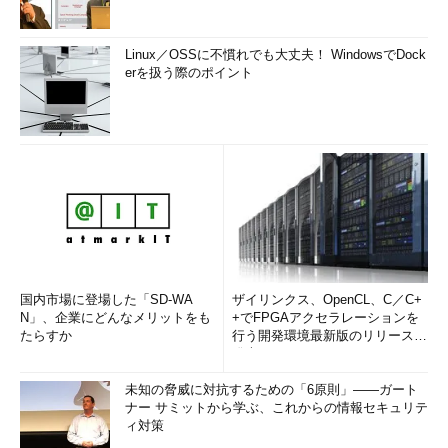
Linux／OSSに不慣れでも大丈夫！ WindowsでDock
erを扱う際のポイント
国内市場に登場した「SD-WA
ザイリンクス、OpenCL、C／C+
N」、企業にどんなメリットをも
+でFPGAアクセラレーションを
たらすか
行う開発環境最新版のリリースを
発表
未知の脅威に対抗するための「6原則」――ガート
ナー サミットから学ぶ、これからの情報セキュリテ
ィ対策