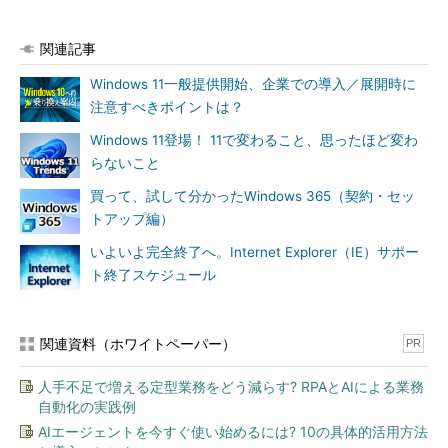
関連記事
Windows 11一般提供開始、企業での導入／展開時に
注意すべきポイントは？
Windows 11登場！ 11で変わること、思ったほど変わ
らないこと
買って、試して分かったWindows 365（契約・セッ
トアップ編）
いよいよ完全終了へ。Internet Explorer（IE）サポー
ト終了スケジュール
関連資料（ホワイトペーパー）
PR
人手不足で増える定型業務をどう減らす? RPAとAIによる業務
自動化の実践例
AIエージェントを今すぐ使い始めるには? 10の具体的活用方法