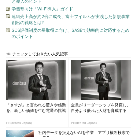
と導入のヒント
学習塾向け「Wi-Fi導入」ガイド
連結売上高が約2倍に成長、富士フイルムが実践した新規事業
創出の戦略とは?
SCS評価制度の星取得に向け、SASEで効率的に対応するため
のポイント
チェックしておきたい人気記事
「さすが」と言われる驚きや感動
全員がリーダーシップを発揮し、
を。新しい価値を生む電通の挑戦
自分より優れた人財を育成する
PR(dentsu Japan)
PR(dentsu Japan)
社内データを扱えないAIを卒業 アプリ横断検索で