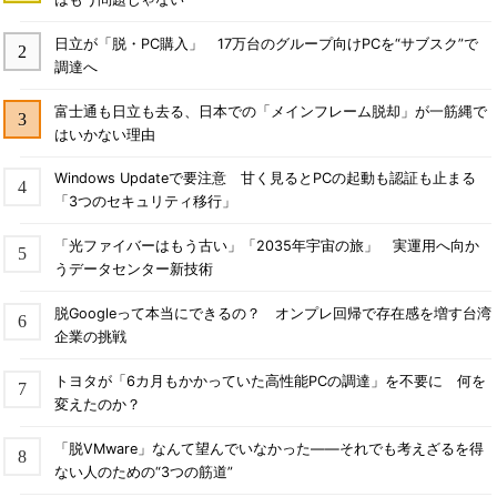
日立が「脱・PC購入」 17万台のグループ向けPCを“サブスク”で
調達へ
富士通も日立も去る、日本での「メインフレーム脱却」が一筋縄で
はいかない理由
Windows Updateで要注意 甘く見るとPCの起動も認証も止まる
「3つのセキュリティ移行」
「光ファイバーはもう古い」「2035年宇宙の旅」 実運用へ向か
うデータセンター新技術
脱Googleって本当にできるの？ オンプレ回帰で存在感を増す台湾
企業の挑戦
トヨタが「6カ月もかかっていた高性能PCの調達」を不要に 何を
変えたのか？
「脱VMware」なんて望んでいなかった――それでも考えざるを得
ない人のための“3つの筋道”