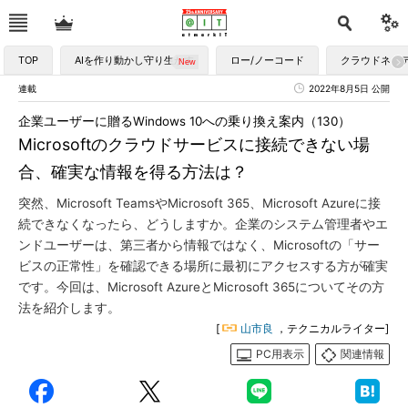
TOP
AIを作り動かし守り生かす
ロー/ノーコード
クラウドネイ
連載
2022年8月5日 公開
企業ユーザーに贈るWindows 10への乗り換え案内（130）
Microsoftのクラウドサービスに接続できない場
合、確実な情報を得る方法は？
突然、Microsoft TeamsやMicrosoft 365、Microsoft Azureに接
続できなくなったら、どうしますか。企業のシステム管理者やエ
ンドユーザーは、第三者から情報ではなく、Microsoftの「サー
ビスの正常性」を確認できる場所に最初にアクセスする方が確実
です。今回は、Microsoft AzureとMicrosoft 365についてその方
法を紹介します。
[
山市良
，テクニカルライター]
PC用表示
関連情報