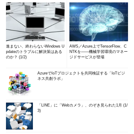
進まない、終わらないWindows U
AWS／Azure上でTensorFlow、C
pdateのトラブルに解決策はある
NTKを――機械学習環境のマネー
のか？ (1/2)
ジドサービスが登場
AzureでIoTプロジェクトを共同検証する「IoTビジ
ネス共創ラボ」
「LINE」に「Webカメラ」、のぞき見られた1月 (1/
3)