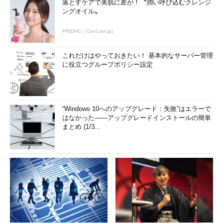
落とすケアで美肌に差が！〝潤い呼び込むクレンジ
ングオイル〟
PR(DHC｜CanCam.jp)
これだけはやっておきたい！ 基本的なサーバー管理
に役立つグループポリシー設定
“Windows 10へのアップグレード：失敗”はエラーで
はなかった――アップグレードインストールの簡単
まとめ (1/3...