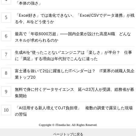
「本体の強さ」
「Excel好き」では進化できない、「Excel/CSVでデータ連携」が残
る今、AIをどう使うか
最高で「年収6000万超」――国内企業が設けた高度AI職 どんな
スキルが求められるのか
生成AIを“使ったことない”エンジニアは「楽しさ」が半分？ 仕事
に「満足」する理由は年代別でこんなに違った
富士通を抜いて2位に躍進したITベンダーは？ IT業界の就職人気企
業トップ20
無料で身に付くデータサイエンス 延べ23万人が受講、総務省が募
集開始
「AI活用する新人増えてOJT負担増」 複数の調査で露呈した現場
の苦悩
Copyright © ITmedia Inc. All Rights Reserved.
ページトップに戻る