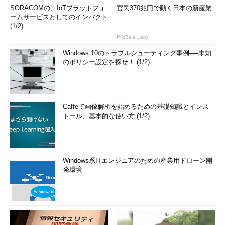
SORACOMの、IoTプラットフォ
官民370兆円で動く日本の新産業
ームサービスとしてのインパクト
(1/2)
PR(Blue Lab)
Windows 10のトラブルシューティング事例──未知
のポリシー設定を探せ！ (1/2)
Caffeで画像解析を始めるための基礎知識とインス
トール、基本的な使い方 (1/2)
Windows系ITエンジニアのための産業用ドローン開
発環境