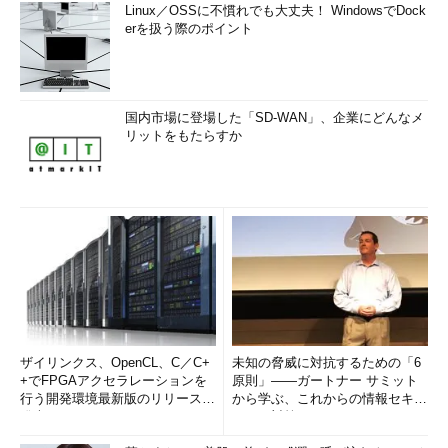
Linux／OSSに不慣れでも大丈夫！ WindowsでDock
erを扱う際のポイント
国内市場に登場した「SD-WAN」、企業にどんなメ
リットをもたらすか
ザイリンクス、OpenCL、C／C+
未知の脅威に対抗するための「6
+でFPGAアクセラレーションを
原則」――ガートナー サミット
行う開発環境最新版のリリースを
から学ぶ、これからの情報セキュ
発表
リティ対策