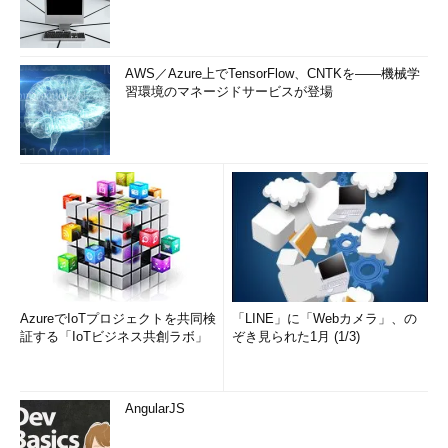
AWS／Azure上でTensorFlow、CNTKを――機械学
習環境のマネージドサービスが登場
AzureでIoTプロジェクトを共同検
「LINE」に「Webカメラ」、の
証する「IoTビジネス共創ラボ」
ぞき見られた1月 (1/3)
AngularJS