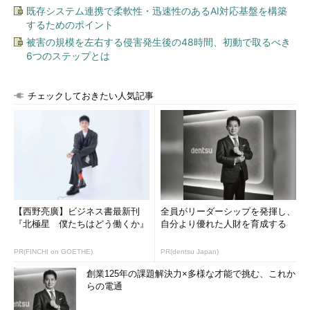
既存システム連携で柔軟性・迅速性のあるAI対応基盤を構築
するためのポイント
被害の規模を左右する侵害発生後の48時間、初動で取るべき
6つのステップとは
チェックしておきたい人気記事
【西野亮廣】ビジネス書最新刊
全員がリーダーシップを発揮し、
『北極星 僕たちはどう働くか』
自分より優れた人財を育成する
PR(FINCHI on GOETHE)
PR(dentsu Japan)
創業125年の課題解決力×多様な才能で挑む、これか
らの電通