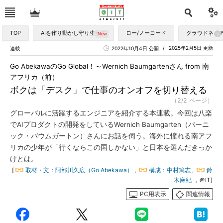
TOP
AIを作り動かし守り生かす
ロー/ノーコード
クラウドネイ
2025年2月5日 更新
連載
2022年10月4日 公開
Go AbekawaのGo Global！～Wernich Baumgartenさん from 南
アフリカ（前）
ボクは「デスク」で仕事のオンオフを切り替える
（2/2 ページ）
グローバルに活躍するエンジニアを紹介する本連載。今回は八楽
でAIプロダクトの開発をしているWernich Baumgarten（バーニ
ック・バウムガートン）さんにお話を伺う。海外に憧れる南アフ
リカの少年が「行くならこの国しかない」と日本を選んだきっか
けとは。
[
取材・文：阿部川久広（Go Abekawa）
,
構成：中村篤志
,
鈴
木麻紀
，＠IT]
PC用表示
関連情報