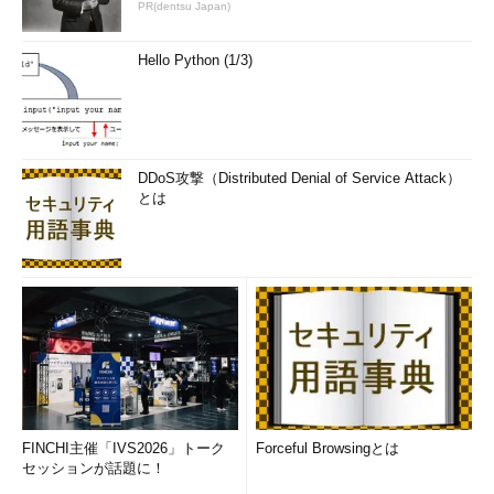
PR(dentsu Japan)
Hello Python (1/3)
DDoS攻撃（Distributed Denial of Service Attack）
とは
FINCHI主催「IVS2026」トーク
Forceful Browsingとは
セッションが話題に！