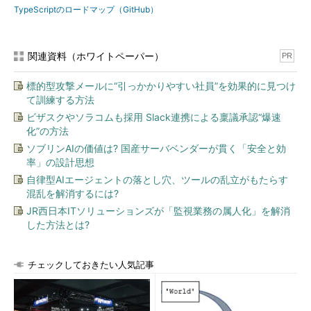
TypeScriptのロードマップ（GitHub）
関連資料（ホワイトペーパー）
PR
標的型攻撃メールに“引っかかりやすい社員”を効果的に見つけ
て訓練する方法
ビザスクやソラコムも採用 Slack連携による稟議承認“爆速
化”の方法
ソブリンAIの価値は? 国産サーバベンダーが貫く「安全と効
率」の設計思想
自律型AIエージェントの落とし穴、ツールの乱立がもたらす
混乱を解消するには?
JR西日本ITソリューションズが「監視業務の属人化」を解消
した方法とは?
チェックしておきたい人気記事