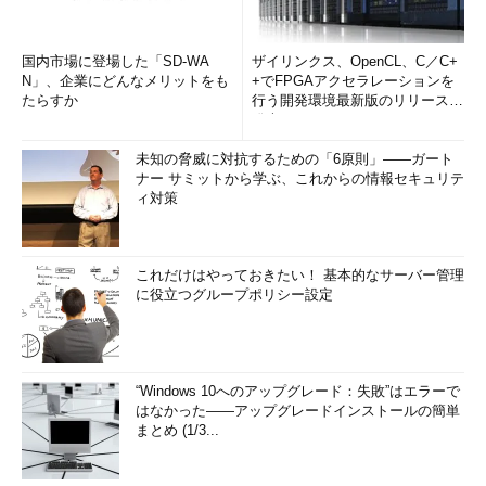
国内市場に登場した「SD-WA
ザイリンクス、OpenCL、C／C+
N」、企業にどんなメリットをも
+でFPGAアクセラレーションを
たらすか
行う開発環境最新版のリリースを
発表
未知の脅威に対抗するための「6原則」――ガート
ナー サミットから学ぶ、これからの情報セキュリテ
ィ対策
これだけはやっておきたい！ 基本的なサーバー管理
に役立つグループポリシー設定
“Windows 10へのアップグレード：失敗”はエラーで
はなかった――アップグレードインストールの簡単
まとめ (1/3...