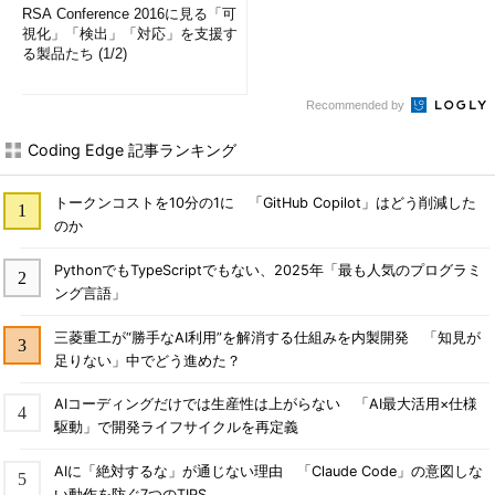
RSA Conference 2016に見る「可
視化」「検出」「対応」を支援す
る製品たち (1/2)
Recommended by
Coding Edge 記事ランキング
トークンコストを10分の1に 「GitHub Copilot」はどう削減した
のか
PythonでもTypeScriptでもない、2025年「最も人気のプログラミ
ング言語」
三菱重工が“勝手なAI利用”を解消する仕組みを内製開発 「知見が
足りない」中でどう進めた？
AIコーディングだけでは生産性は上がらない 「AI最大活用×仕様
駆動」で開発ライフサイクルを再定義
AIに「絶対するな」が通じない理由 「Claude Code」の意図しな
い動作を防ぐ7つのTIPS