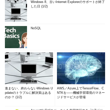
Windows 8、古いInternet Explorerのサポートが終了
した日 (1/2)
NoSQL
進まない、終わらないWindows U
AWS／Azure上でTensorFlow、C
pdateのトラブルに解決策はある
NTKを――機械学習環境のマネー
のか？ (1/2)
ジドサービスが登場