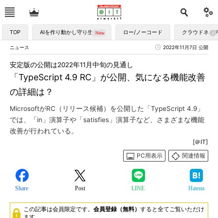
TOP
AIを作り動かし守り生かす
ロー/ノーコード
クラウドネイ
ニュース
2022年11月7日 公開
安定版の公開は2022年11月中旬の見通し
「TypeScript 4.9 RC」が公開、気になる機能改善
の詳細は？
MicrosoftがRC（リリース候補）を公開した「TypeScript 4.9」
では、「in」演算子や「satisfies」演算子など、さまざまな機能
改善が行われている。
[＠IT]
PC用表示
関連情報
Share
Post
LINE
Hatena
この記事は会員限定です。
会員登録（無料）
すると全てご覧いただけ
ます。