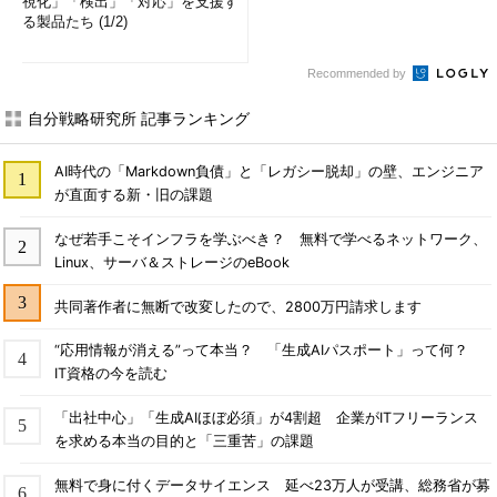
視化」「検出」「対応」を支援す
る製品たち (1/2)
Recommended by
自分戦略研究所 記事ランキング
AI時代の「Markdown負債」と「レガシー脱却」の壁、エンジニア
が直面する新・旧の課題
なぜ若手こそインフラを学ぶべき？ 無料で学べるネットワーク、
Linux、サーバ＆ストレージのeBook
共同著作者に無断で改変したので、2800万円請求します
“応用情報が消える”って本当？ 「生成AIパスポート」って何？
IT資格の今を読む
「出社中心」「生成AIほぼ必須」が4割超 企業がITフリーランス
を求める本当の目的と「三重苦」の課題
無料で身に付くデータサイエンス 延べ23万人が受講、総務省が募