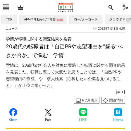
TOP
AIを作り動かし守り生かす
ロー/ノーコード
クラウドネイ
ニュース
2022年11月8日 公開
学情が転職に関する調査結果を発表
20歳代の転職者は「自己PRや志望理由を“盛る”べ
きか否か」で悩む 学情
学情は、20歳代の社会人を対象に実施した転職に関する調査結果
を発表した。転職に際して大変だと思うことでは、「自己PRや
志望理由の作成」や「求人検索（応募したい企業を見つけるこ
と）」が上位に挙がった。
[＠IT]
PC用表示
関連情報
Share
Post
LINE
Hatena