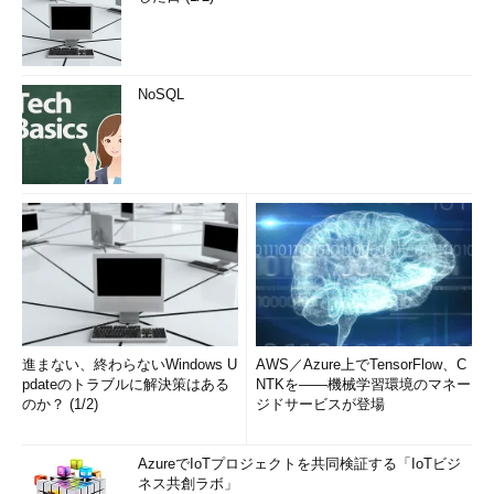
NoSQL
進まない、終わらないWindows U
AWS／Azure上でTensorFlow、C
pdateのトラブルに解決策はある
NTKを――機械学習環境のマネー
のか？ (1/2)
ジドサービスが登場
AzureでIoTプロジェクトを共同検証する「IoTビジ
ネス共創ラボ」