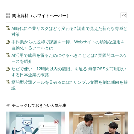
関連資料（ホワイトペーパー）
PR
AI時代に企業リスクはどう変わる? 調査で見えた新たな脅威と
対策
手作業からの脱却で課題を一掃、Webサイトの煩雑な運用を
自動化するツールとは
AI活用で成果を得るためにやるべきこととは? 実践的ユースケ
ースを紹介
ただで使い「12時間以内の復旧」を迫る 無償OSSを商用扱い
する日本企業の末路
標的型攻撃メールを見破るには? サンプル文面を例に傾向を解
説
チェックしておきたい人気記事