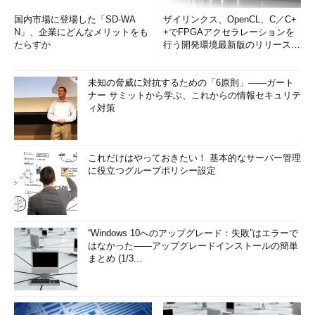
国内市場に登場した「SD-WA
ザイリンクス、OpenCL、C／C+
N」、企業にどんなメリットをも
+でFPGAアクセラレーションを
たらすか
行う開発環境最新版のリリースを
発表
未知の脅威に対抗するための「6原則」――ガート
ナー サミットから学ぶ、これからの情報セキュリテ
ィ対策
これだけはやっておきたい！ 基本的なサーバー管理
に役立つグループポリシー設定
“Windows 10へのアップグレード：失敗”はエラーで
はなかった――アップグレードインストールの簡単
まとめ (1/3...