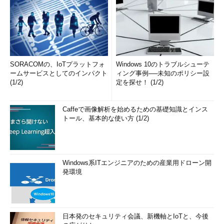
SORACOMの、IoTプラットフォ
Windows 10のトラブルシューテ
ームサービスとしてのインパクト
ィング事例──未知のポリシー設
(1/2)
定を探せ！ (1/2)
Caffeで画像解析を始めるための基礎知識とインス
トール、基本的な使い方 (1/2)
Windows系ITエンジニアのための産業用ドローン開
発環境
日本発のセキュリティ会議、新機軸とIoTと、今後