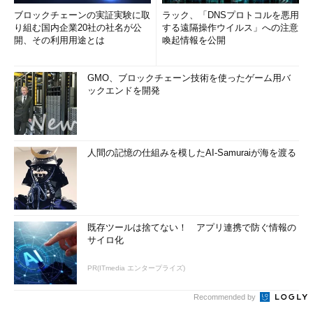
ブロックチェーンの実証実験に取
ラック、「DNSプロトコルを悪用
り組む国内企業20社の社名が公
する遠隔操作ウイルス」への注意
開、その利用用途とは
喚起情報を公開
GMO、ブロックチェーン技術を使ったゲーム用バ
ックエンドを開発
人間の記憶の仕組みを模したAI-Samuraiが海を渡る
既存ツールは捨てない！ アプリ連携で防ぐ情報の
サイロ化
PR(ITmedia エンタープライズ)
Recommended by