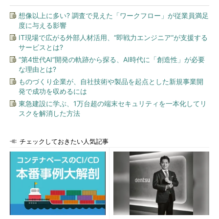
想像以上に多い? 調査で見えた「ワークフロー」が従業員満足
度に与える影響
IT現場で広がる外部人材活用、“即戦力エンジニア”が支援する
サービスとは?
“第4世代AI”開発の軌跡から探る、AI時代に「創造性」が必要
な理由とは?
ものづくり企業が、自社技術や製品を起点とした新規事業開
発で成功を収めるには
東急建設に学ぶ、1万台超の端末セキュリティを一本化してリ
スクを解消した方法
チェックしておきたい人気記事