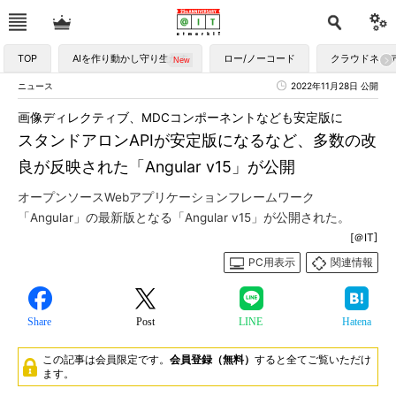
TOP
AIを作り動かし守り生かす
ロー/ノーコード
クラウドネイ
ニュース
2022年11月28日 公開
画像ディレクティブ、MDCコンポーネントなども安定版に
スタンドアロンAPIが安定版になるなど、多数の改
良が反映された「Angular v15」が公開
オープンソースWebアプリケーションフレームワーク
「Angular」の最新版となる「Angular v15」が公開された。
[＠IT]
PC用表示
関連情報
Share
Post
LINE
Hatena
この記事は会員限定です。
会員登録（無料）
すると全てご覧いただけ
ます。