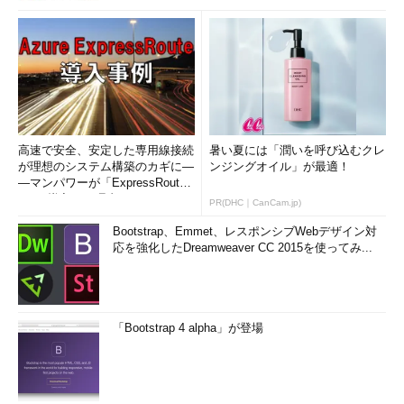
高速で安全、安定した専用線接続
暑い夏には「潤いを呼び込むクレ
が理想のシステム構築のカギに―
ンジングオイル」が最適！
―マンパワーが「ExpressRout
e」を導入した理由
PR(DHC｜CanCam.jp)
Bootstrap、Emmet、レスポンシブWebデザイン対
応を強化したDreamweaver CC 2015を使ってみ...
「Bootstrap 4 alpha」が登場