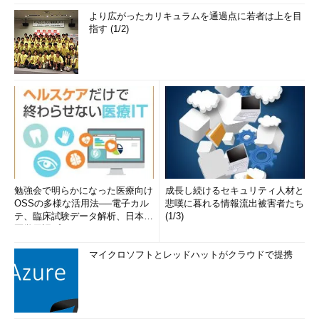
より広がったカリキュラムを通過点に若者は上を目
指す (1/2)
勉強会で明らかになった医療向け
成長し続けるセキュリティ人材と
OSSの多様な活用法──電子カル
悲嘆に暮れる情報流出被害者たち
テ、臨床試験データ解析、日本語
(1/3)
医学用語プラットフォーム、画...
マイクロソフトとレッドハットがクラウドで提携