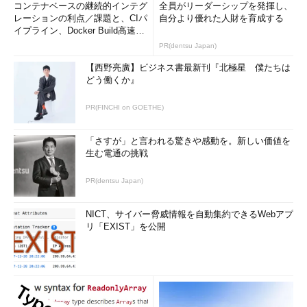
コンテナベースの継続的インテグ
全員がリーダーシップを発揮し、
レーションの利点／課題と、CIパ
自分より優れた人財を育成する
イプライン、Docker Build高速化
のコツ (1/2...
PR(dentsu Japan)
【西野亮廣】ビジネス書最新刊『北極星 僕たちは
どう働くか』
PR(FINCHI on GOETHE)
「さすが」と言われる驚きや感動を。新しい価値を
生む電通の挑戦
PR(dentsu Japan)
NICT、サイバー脅威情報を自動集約できるWebアプ
リ「EXIST」を公開