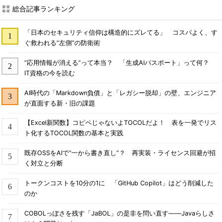
総合記事ランキング
「日本のセキュリティ信仰は構造的にズレてる」 コスパよく、す
ぐ救われる“左側”の防衛術
“応用情報が消える”って本当？ 「生成AIパスポート」って何？
IT資格の今を読む
AI時代の「Markdown負債」と「レガシー脱却」の壁、エンジニア
が直面する新・旧の課題
【Excel新関数】コピペじゃないよTOCOLだよ！ 表を一発でリス
ト化するTOCOL関数の基本と実践
既存OSSをAIで“一から書き直し”？ 再実装・ライセンス回避が招
く対立と分断
トークンコストを10分の1に 「GitHub Copilot」はどう削減した
のか
COBOLっぽさを残す「JaBOL」の是非を問い直す――Javaらしさ