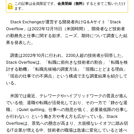
この記事は会員限定です。
会員登録（無料）
すると全てご覧いただけ
ます。
Stack Exchangeが運営する開発者向けQ＆Aサイト「Stack
Overflow」は2022年12月15日（米国時間）、開発者など技術者
の勤務先と仕事に関する欲求、ニーズ、期待について調査した結
果を発表した。
調査は2022年10月に行われ、2200人超の技術者が回答した。
Stack Overflowは、「転職に前向きな技術者の割合」「転職を検
討する動機」「転職先候補の調査方法」「現職にとどまる理由」
「現在の仕事での不満点」という構成で主な調査結果を紹介して
いる。
米国では最近、テレワークやハイブリッドワークの普及が進ん
でいる他、退職や転職が活発化しており、その一方で「静かな退
職」（Quiet quitting。仕事への熱意が低く、必要最低限の仕事し
か行わない）という働き方や考え方も広がっている。Stack
Overflowは、景気への懸念が高まり、大規模なレイオフに踏み切
るIT企業が増える中、技術者の職場は急速に変化していると述べ