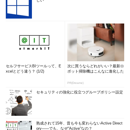
しい
セルフサービスBIツールって、E
次に買うならどれがいい？最新ロ
xcelとどう違う？ (1/2)
ボット掃除機はこんなに進化した
PR(Dreame)
セキュリティの強化に役立つグループポリシー設定
熟成されて15年、昔も今も変わらないActive Direct
ory――でも、なぜ“Active”なの？