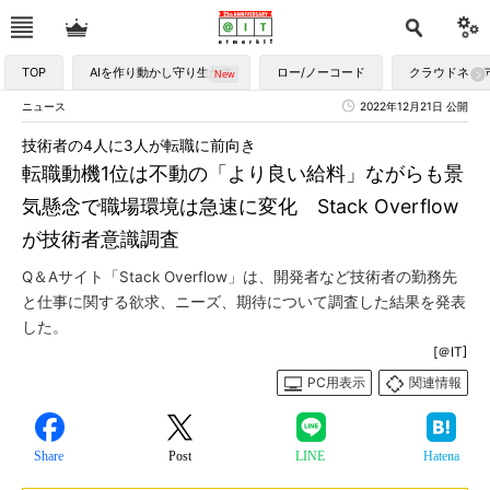
TOP
AIを作り動かし守り生かす
ロー/ノーコード
クラウドネイ
ニュース
2022年12月21日 公開
技術者の4人に3人が転職に前向き
転職動機1位は不動の「より良い給料」ながらも景
気懸念で職場環境は急速に変化 Stack Overflow
が技術者意識調査
Q＆Aサイト「Stack Overflow」は、開発者など技術者の勤務先
と仕事に関する欲求、ニーズ、期待について調査した結果を発表
した。
[＠IT]
PC用表示
関連情報
Share
Post
LINE
Hatena