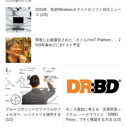
2015年、私的Windows＆マイクロソフト10大ニュー
ス (1/5)
聖夜にお披露目された「さくらのIoT Platform」、2
016年春めどにβテスト予定
グループポリシーでファイルやフ
今こそ真剣に考える「災害対策シ
ォルダー、レジストリを操作する
ステム」──クラウドと「DRBD
(1/2)
Proxy」ですぐ構築する方法 (1/3)