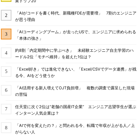
業トップ20
「AIがコードを書く時代、新職種FDEが需要増」 7割のエンジニア
が思う理由
「AIコーディングブーム」が去ったUSで、エンジニアに求められる
「本体の強さ」
約8割「内定期間中に学ぶべき」 未経験エンジニア自主学習のハ
ードル2位「モチベ維持」を超えた1位は？
「Excel好き」では進化できない、「Excel/CSVでデータ連携」が残
る今、AIをどう使うか
「AI活用する新人増えてOJT負担増」 複数の調査で露呈した現場
の苦悩
任天堂に次ぐ2位は“老舗の国産IT企業” エンジニア志望学生が選ぶ
インターン人気企業は？
「AIで何を変えたの？」と問われる今、転職で年収が上がる人／上
がらない人