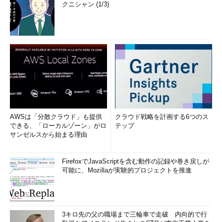
クニシャン (1/3)
AWSは「分散クラウド」も提供
クラウド戦略を計画する6つのス
できる、「ローカルゾーン」がロ
テップ
サンゼルスから始まる理由
FirefoxでJavaScriptを含む動作の記録や巻き戻しが
可能に、Mozillaが実験的プロジェクトを推進
3キロ先の父の職場まで三輪車で走破 内向的で行