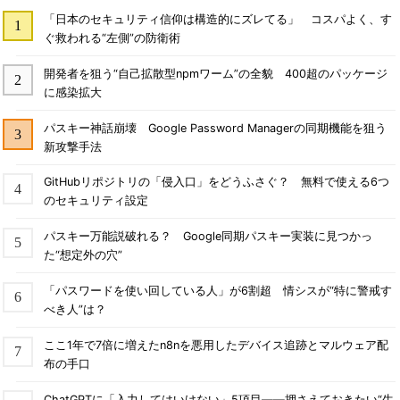
「日本のセキュリティ信仰は構造的にズレてる」 コスパよく、す
ぐ救われる“左側”の防衛術
開発者を狙う“自己拡散型npmワーム”の全貌 400超のパッケージ
に感染拡大
パスキー神話崩壊 Google Password Managerの同期機能を狙う
新攻撃手法
GitHubリポジトリの「侵入口」をどうふさぐ？ 無料で使える6つ
のセキュリティ設定
パスキー万能説破れる？ Google同期パスキー実装に見つかっ
た“想定外の穴”
「パスワードを使い回している人」が6割超 情シスが“特に警戒す
べき人”は？
ここ1年で7倍に増えたn8nを悪用したデバイス追跡とマルウェア配
布の手口
ChatGPTに「入力してはいけない」5項目――押さえておきたい“生