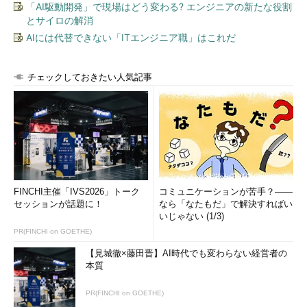
「AI駆動開発」で現場はどう変わる? エンジニアの新たな役割
とサイロの解消
AIには代替できない「ITエンジニア職」はこれだ
チェックしておきたい人気記事
FINCHI主催「IVS2026」トーク
コミュニケーションが苦手？――
セッションが話題に！
なら「なたもだ」で解決すればい
いじゃない (1/3)
PR(FINCHI on GOETHE)
【見城徹×藤田晋】AI時代でも変わらない経営者の
本質
PR(FINCHI on GOETHE)