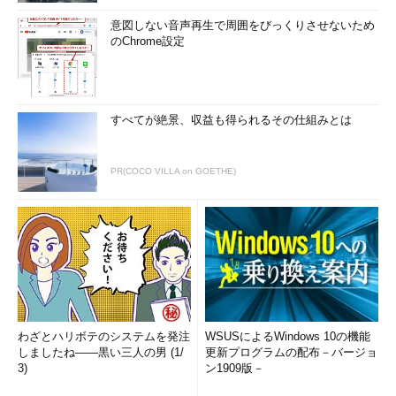
意図しない音声再生で周囲をびっくりさせないため
のChrome設定
すべてが絶景、収益も得られるその仕組みとは
PR(COCO VILLA on GOETHE)
わざとハリボテのシステムを発注
WSUSによるWindows 10の機能
しましたね――黒い三人の男 (1/
更新プログラムの配布－バージョ
3)
ン1909版－