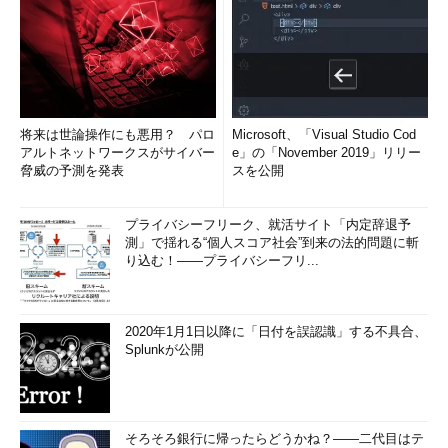
将来は世論操作にも悪用？ パロ
Microsoft、「Visual Studio Cod
アルトネットワークスがサイバー
e」の「November 2019」リリー
脅威の予測を発表
スを公開
プライバシーフリーク、就活サイト「内定辞退予
測」で揺れる“個人スコア社会”到来の法的問題に斬
り込む！――プライバシーフリ...
2020年1月1日以降に「日付を誤認識」する不具合、
Splunkが公開
そろそろ銀行に帰ったらどうかね？――二代目はテ