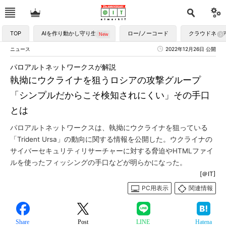
TOP
AIを作り動かし守り生かす
ロー/ノーコード
クラウドネイ
ニュース
2022年12月26日 公開
パロアルトネットワークスが解説
執拗にウクライナを狙うロシアの攻撃グループ
「シンプルだからこそ検知されにくい」その手口
とは
パロアルトネットワークスは、執拗にウクライナを狙っている
「Trident Ursa」の動向に関する情報を公開した。ウクライナの
サイバーセキュリティリサーチャーに対する脅迫やHTMLファイ
ルを使ったフィッシングの手口などが明らかになった。
[＠IT]
PC用表示
関連情報
Share
Post
LINE
Hatena