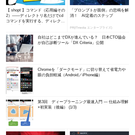
【 shopt 】コマンド（応用編その
「プロンプトが面倒」の悲鳴を解
2）――ディレクトリ名だけでcd
消！ AI定着のステップ
コマンドを実行する、ディレクト
リ名の入力ミスを補正...
PR(ITmedia エンタープライズ)
自社はどこまでDXが進んでいる？ 日本CTO協会
が自己診断ツール「DX Criteria」公開
Chromeを「ダークモード」に切り替えて省電力や
眼の負担軽減（Android／iPhone編）
第3回 ディープラーニング最速入門 ― 仕組み理解
×初実装（後編） (1/3)