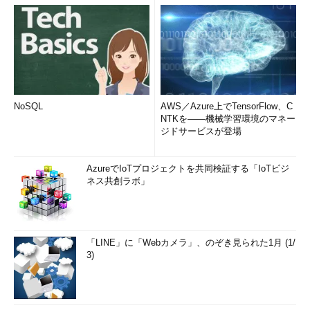
NoSQL
AWS／Azure上でTensorFlow、C
NTKを――機械学習環境のマネー
ジドサービスが登場
AzureでIoTプロジェクトを共同検証する「IoTビジ
ネス共創ラボ」
「LINE」に「Webカメラ」、のぞき見られた1月 (1/
3)