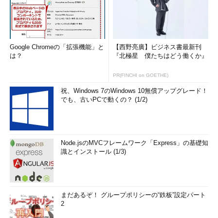
Google Chromeの「拡張機能」と
【西野亮廣】ビジネス書最新刊
は？
『北極星 僕たちはどう働くか』
PR(FINCHI on GOETHE)
祝、Windows 7のWindows 10無償アップグレード！
でも、古いPCで動くの？ (1/2)
Node.jsのMVCフレームワーク「Express」の基礎知
識とインストール (1/3)
まだあるぞ！ グループポリシーの“鉄板”設定パート
2