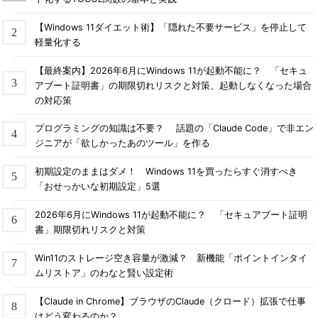
【Windows 11ダイエット術】「隠れた不要サービス」を停止して
軽量化する
【最終案内】2026年6月にWindows 11が起動不能に？ 「セキュ
アブート証明書」の期限切れリスクと対策、起動しなくなった場合
の対応策
プログラミングの知識は不要？ 話題の「Claude Code」で非エン
ジニアが「欲しかったあのツール」を作る
初期設定のままはダメ！ Windows 11を買ったらすぐ消すべき
「おせっかいな初期設定」5選
2026年6月にWindows 11が起動不能に？ 「セキュアブート証明
書」期限切れリスクと対策
Win11のストレージ空き容量が激減？ 新機能「ポイントインタイ
ムリストア」のわなと賢い設定術
【Claude in Chrome】ブラウザのClaude（クロード）拡張で仕事
はどう変わるのか？