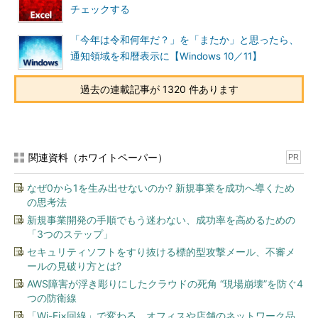
チェックする
「今年は令和何年だ？」を「またか」と思ったら、
通知領域を和暦表示に【Windows 10／11】
過去の連載記事が 1320 件あります
関連資料（ホワイトペーパー）
PR
なぜ0から1を生み出せないのか? 新規事業を成功へ導くため
の思考法
新規事業開発の手順でもう迷わない、成功率を高めるための
「3つのステップ」
セキュリティソフトをすり抜ける標的型攻撃メール、不審メ
ールの見破り方とは?
AWS障害が浮き彫りにしたクラウドの死角 “現場崩壊”を防ぐ4
つの防衛線
「Wi-Fi×回線」で変わる、オフィスや店舗のネットワーク品