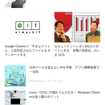
Google Chromeで「不正なファイ
セキュリティベンダー2社のリポ
ル」と誤判定されたファイルをダ
ートに見る「攻撃の高度化」のい
ウンロードする
ま (1/3)
社内データを扱えないAIを卒業 アプリ横断検索で
一元化
PR(ITmedia エンタープライズ)
Linux／OSSに不慣れでも大丈夫！ WindowsでDock
erを扱う際のポイント