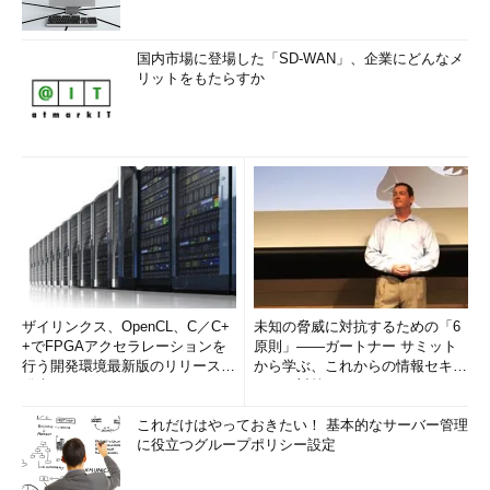
国内市場に登場した「SD-WAN」、企業にどんなメ
リットをもたらすか
ザイリンクス、OpenCL、C／C+
未知の脅威に対抗するための「6
+でFPGAアクセラレーションを
原則」――ガートナー サミット
行う開発環境最新版のリリースを
から学ぶ、これからの情報セキュ
発表
リティ対策
これだけはやっておきたい！ 基本的なサーバー管理
に役立つグループポリシー設定