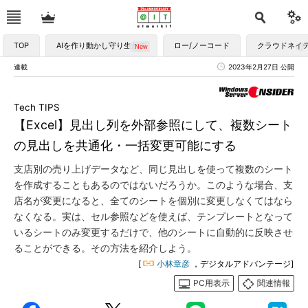
TOP
AIを作り動かし守り生かす
ロー/ノーコード
クラウドネイ
連載
2023年2月27日 公開
Tech TIPS
【Excel】見出し列を外部参照にして、複数シート
の見出しを共通化・一括変更可能にする
支店別の売り上げデータなど、同じ見出しを使って複数のシート
を作成することもあるのではないだろうか。このような場合、支
店名が変更になると、全てのシートを個別に変更しなくてはなら
なくなる。実は、セル参照などを使えば、テンプレートとなって
いるシートのみ変更するだけで、他のシートに自動的に反映させ
ることができる。その方法を紹介しよう。
[
小林章彦
，デジタルアドバンテージ]
PC用表示
関連情報