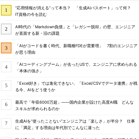
“応用情報が消える”って本当？ 「生成AIパスポート」って何？
IT資格の今を読む
AI時代の「Markdown負債」と「レガシー脱却」の壁、エンジニア
が直面する新・旧の課題
「AIがコードを書く時代、新職種FDEが需要増」 7割のエンジニア
が思う理由
「AIコーディングブーム」が去ったUSで、エンジニアに求められる
「本体の強さ」
「Excel好き」では進化できない、「Excel/CSVでデータ連携」が残
る今、AIをどう使うか
最高で「年収6000万超」――国内企業が設けた高度AI職 どんな
スキルが求められるのか
生成AIを“使ったことない”エンジニアは「楽しさ」が半分？ 仕事
に「満足」する理由は年代別でこんなに違った