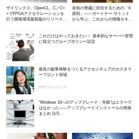
ザイリンクス、OpenCL、C／C+
未知の脅威に対抗するための「6
+でFPGAアクセラレーションを
原則」――ガートナー サミット
行う開発環境最新版のリリースを
から学ぶ、これからの情報セキュ
発表
リティ対策
これだけはやっておきたい！ 基本的なサーバー管理
に役立つグループポリシー設定
最良の顧客体験をつくるアクセンチュアのカスタマ
ーフロント領域
PR(アクセンチュア)
“Windows 10へのアップグレード：失敗”はエラーで
はなかった――アップグレードインストールの簡単
まとめ (1/3...