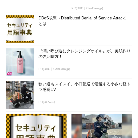
PR(DHC｜CanCam.jp)
DDoS攻撃（Distributed Denial of Service Attack）
とは
〝潤い呼び込むクレンジングオイル〟が、美肌作り
の強い味方！
PR(DHC｜CanCam.jp)
狭い道もスイスイ。小口配送で活躍する小さな軽ト
ラ感覚EV
PR(BLAZE)