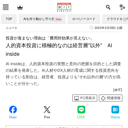
TOP
AIを作り動かし守り生かす
ロー/ノーコード
クラウドネイ
ニュース
2023年3月29日 公開
投資が進まない理由は「費用対効果が見えない」
人的資本投資に積極的なのは経営層“以外” AI
inside
AI insideは、人的資本投資の実態と意向の把握を目的とした調査
の結果を発表した。AI人材やDX人材の育成に関する投資意向を
持っている割合は、経営者、役員よりも“それ以外の層”の方が高
いことが分かった。
[＠IT]
PC用表示
関連情報
Share
Post
LINE
Hatena