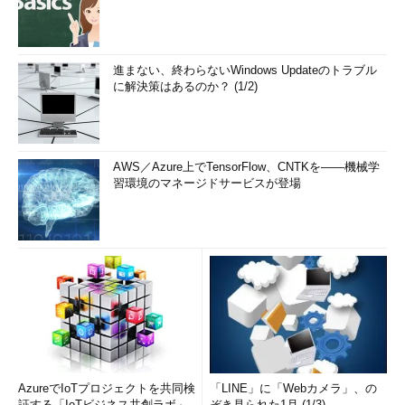
進まない、終わらないWindows Updateのトラブル
に解決策はあるのか？ (1/2)
AWS／Azure上でTensorFlow、CNTKを――機械学
習環境のマネージドサービスが登場
AzureでIoTプロジェクトを共同検
「LINE」に「Webカメラ」、の
証する「IoTビジネス共創ラボ」
ぞき見られた1月 (1/3)