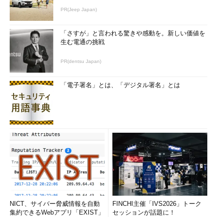
PR(Jeep Japan)
「さすが」と言われる驚きや感動を。新しい価値を
生む電通の挑戦
PR(dentsu Japan)
「電子署名」とは、「デジタル署名」とは
NICT、サイバー脅威情報を自動
FINCHI主催「IVS2026」トーク
集約できるWebアプリ「EXIST」
セッションが話題に！