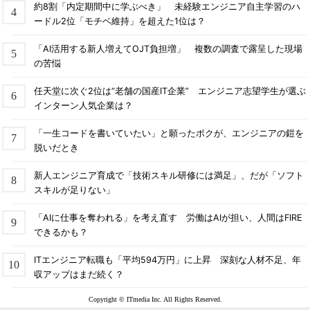
約8割「内定期間中に学ぶべき」 未経験エンジニア自主学習のハ
ードル2位「モチベ維持」を超えた1位は？
「AI活用する新人増えてOJT負担増」 複数の調査で露呈した現場
の苦悩
任天堂に次ぐ2位は“老舗の国産IT企業” エンジニア志望学生が選ぶ
インターン人気企業は？
「一生コードを書いていたい」と願ったボクが、エンジニアの鎧を
脱いだとき
新人エンジニア育成で「技術スキル研修には満足」、だが「ソフト
スキルが足りない」
「AIに仕事を奪われる」を考え直す 労働はAIが担い、人間はFIRE
できるかも？
ITエンジニア転職も「平均594万円」に上昇 深刻な人材不足、年
収アップはまだ続く？
Copyright © ITmedia Inc. All Rights Reserved.