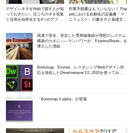
デザインネタをWebで探す人が知
作業手順書はもういらない！ Pup
っておきたい、日ごろのネタ収集
petにおける自動化の定義書「マ
と活用を効率化する4つのアプリ
ニフェスト」の書き方と基礎文法
(1/3)
まとめ (1/5)
高速で安全、安定した専用線接続が理想のシステム
構築のカギに――マンパワーが「ExpressRoute」を
導入した理由
Bootstrap、Emmet、レスポンシブWebデザイン対
応を強化したDreamweaver CC 2015を使ってみ...
「Bootstrap 4 alpha」が登場