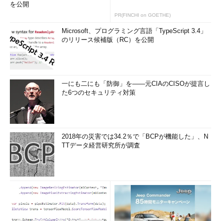
を公開
PR(FINCHI on GOETHE)
Microsoft、プログラミング言語「TypeScript 3.4」
のリリース候補版（RC）を公開
一にも二にも「防御」を――元CIAのCISOが提言し
た6つのセキュリティ対策
2018年の災害では34.2％で「BCPが機能した」、N
TTデータ経営研究所が調査