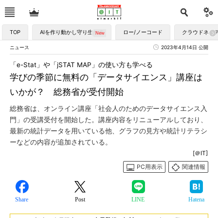
TOP
AIを作り動かし守り生かす
ロー/ノーコード
クラウドネイ
ニュース
2023年4月14日 公開
「e-Stat」や「jSTAT MAP」の使い方も学べる
学びの季節に無料の「データサイエンス」講座は
いかが？ 総務省が受付開始
総務省は、オンライン講座「社会人のためのデータサイエンス入
門」の受講受付を開始した。講座内容をリニューアルしており、
最新の統計データを用いている他、グラフの見方や統計リテラシ
ーなどの内容が追加されている。
[＠IT]
PC用表示
関連情報
Share
Post
LINE
Hatena