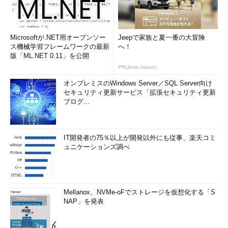
Microsoftが.NET用オープンソー
Jeepで家族と夏一番の大冒険
ス機械学習フレームワークの最新
へ！
版「ML.NET 0.11」を公開
PR(Jeep Japan)
オンプレミスのWindows Server／SQL Server向け
セキュリティ更新サービス「拡張セキュリティ更新
プログ...
IT開発者の75％以上が開発以外にも従事、楽天コミ
ュニケーションズ調べ
Mellanox、NVMe-oFでストレージを仮想化する「S
NAP」を発表