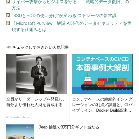
サイバー攻撃からビジネスを守る、「戦略的データ復旧」の
方法
“SSDとHDDの使い分け”が変わる ストレージの新常識
「Microsoft Purview」解説:AI時代のデータセキュリティを実
現する仕組みとは
チェックしておきたい人気記事
全員がリーダーシップを発揮し、
コンテナベースの継続的インテグ
自分より優れた人財を育成する
レーションの利点／課題と、CIパ
イプライン、Docker Build高速化
のコツ (1/2...
PR(dentsu Japan)
Jeep 抽選で3万円分ギフト当たる