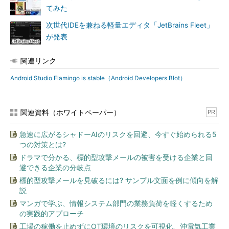
てみた
次世代IDEを兼ねる軽量エディタ「JetBrains Fleet」
が発表
関連リンク
Android Studio Flamingo is stable（Android Developers Blot）
関連資料（ホワイトペーパー）
PR
急速に広がるシャドーAIのリスクを回避、今すぐ始められる5
つの対策とは?
ドラマで分かる、標的型攻撃メールの被害を受ける企業と回
避できる企業の分岐点
標的型攻撃メールを見破るには? サンプル文面を例に傾向を解
説
マンガで学ぶ、情報システム部門の業務負荷を軽くするため
の実践的アプローチ
工場の稼働を止めずにOT環境のリスクを可視化、沖電気工業