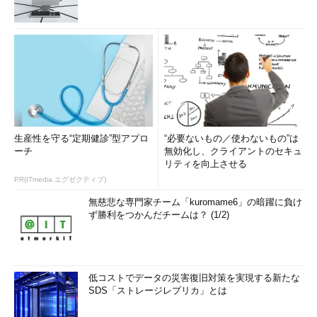
生産性を守る“定期健診”型アプロ
“必要ないもの／使わないもの”は
ーチ
無効化し、クライアントのセキュ
リティを向上させる
PR(ITmedia エグゼクティブ)
無慈悲な専門家チーム「kuromame6」の暗躍に負け
ず勝利をつかんだチームは？ (1/2)
低コストでデータの災害復旧対策を実現する新たな
SDS「ストレージレプリカ」とは