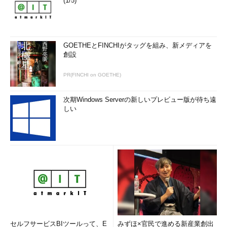
(1/5)
GOETHEとFINCHIがタッグを組み、新メディアを
創設
PR(FINCHI on GOETHE)
次期Windows Serverの新しいプレビュー版が待ち遠
しい
セルフサービスBIツールって、E
みずほ×官民で進める新産業創出