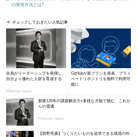
の実現方法とは?
チェックしておきたい人気記事
全員がリーダーシップを発揮し、
GitHubが新プランを発表、プライ
自分より優れた人財を育成する
ベートリポジトリを無料で利用可
能に
PR(dentsu Japan)
創業125年の課題解決力×多様な才能で挑む、これか
らの電通
PR(dentsu Japan)
【西野亮廣】つくりたいものを追求できる環境の作