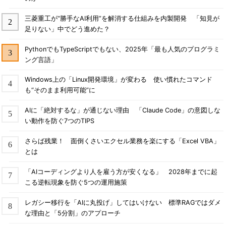
三菱重工が“勝手なAI利用”を解消する仕組みを内製開発 「知見が
足りない」中でどう進めた？
PythonでもTypeScriptでもない、2025年「最も人気のプログラミ
ング言語」
Windows上の「Linux開発環境」が変わる 使い慣れたコマンド
も“そのまま利用可能”に
AIに「絶対するな」が通じない理由 「Claude Code」の意図しな
い動作を防ぐ7つのTIPS
さらば残業！ 面倒くさいエクセル業務を楽にする「Excel VBA」
とは
「AIコーディングより人を雇う方が安くなる」 2028年までに起
こる逆転現象を防ぐ5つの運用施策
レガシー移行を「AIに丸投げ」してはいけない 標準RAGではダメ
な理由と「5分割」のアプローチ