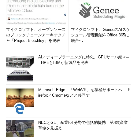
マイクロソフト、オープンソース
マイクロソフト、GeneeのAIスケ
のブロックチェーンアーキテクチ
ジュール管理機能をOffice 365に
ャ「Project Bletchley」を発表
統合へ
AI／ディープラーニングに特化、GPUサーバ続々─
─HPEとIBMが新製品を発表
Microsoft Edge、「WebVR」を積極サポートへ──F
irefox／Chromeなどと共同で
NECとGE、産業IoT分野で包括的提携 第4次産業
革命を見据え