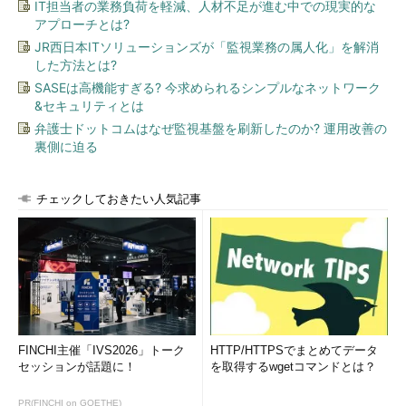
IT担当者の業務負荷を軽減、人材不足が進む中での現実的な
アプローチとは?
JR西日本ITソリューションズが「監視業務の属人化」を解消
した方法とは?
SASEは高機能すぎる? 今求められるシンプルなネットワーク
&セキュリティとは
弁護士ドットコムはなぜ監視基盤を刷新したのか? 運用改善の
裏側に迫る
チェックしておきたい人気記事
FINCHI主催「IVS2026」トーク
HTTP/HTTPSでまとめてデータ
セッションが話題に！
を取得するwgetコマンドとは？
PR(FINCHI on GOETHE)