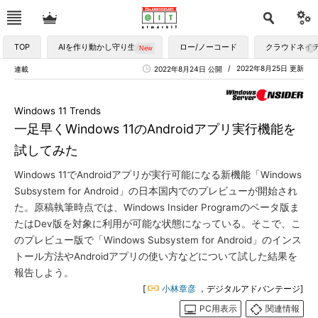
TOP
AIを作り動かし守り生かす
ロー/ノーコード
クラウドネイ
2022年8月25日 更新
連載
2022年8月24日 公開
Windows 11 Trends
一足早くWindows 11のAndroidアプリ実行機能を
試してみた
Windows 11でAndroidアプリが実行可能になる新機能「Windows
Subsystem for Android」の日本国内でのプレビューが開始され
た。原稿執筆時点では、Windows Insider Programのベータ版ま
たはDev版を対象に利用が可能な状態になっている。そこで、こ
のプレビュー版で「Windows Subsystem for Android」のインス
トール方法やAndroidアプリの使い方などについて試した結果を
報告しよう。
[
小林章彦
，デジタルアドバンテージ]
PC用表示
関連情報