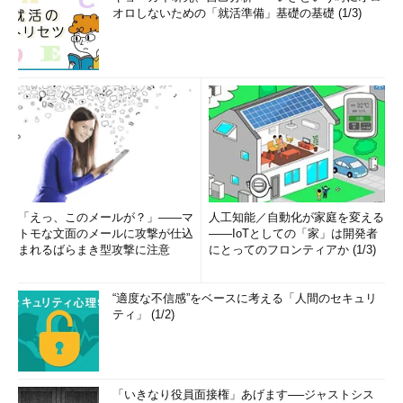
オロしないための「就活準備」基礎の基礎 (1/3)
「えっ、このメールが？」――マ
人工知能／自動化が家庭を変える
トモな文面のメールに攻撃が仕込
――IoTとしての「家」は開発者
まれるばらまき型攻撃に注意
にとってのフロンティアか (1/3)
“適度な不信感”をベースに考える「人間のセキュリ
ティ」 (1/2)
「いきなり役員面接権」あげます──ジャストシス