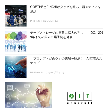
GOETHEとFINCHIがタッグを組み、新メディアを
創設
PR(FINCHI on GOETHE)
テープストレージの需要に拡大の兆し――IDC、201
9年までの国内市場予測を発表
「プロンプトが面倒」の悲鳴を解消！ AI定着のス
テップ
PR(ITmedia エンタープライズ)