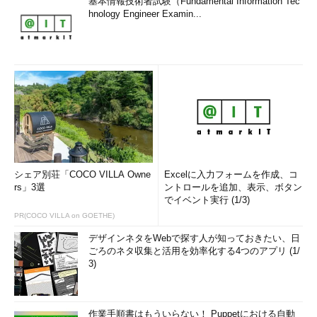
基本情報技術者試験（Fundamental Information Tec
hnology Engineer Examin...
シェア別荘「COCO VILLA Owne
Excelに入力フォームを作成、コ
rs」3選
ントロールを追加、表示、ボタン
でイベント実行 (1/3)
PR(COCO VILLA on GOETHE)
デザインネタをWebで探す人が知っておきたい、日
ごろのネタ収集と活用を効率化する4つのアプリ (1/
3)
作業手順書はもういらない！ Puppetにおける自動