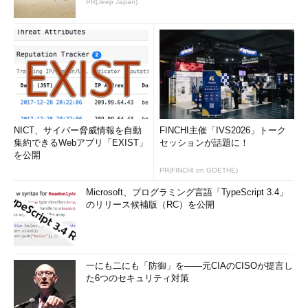
PR(Jeep Japan)
NICT、サイバー脅威情報を自動
FINCHI主催「IVS2026」トーク
集約できるWebアプリ「EXIST」
セッションが話題に！
を公開
PR(FINCHI on GOETHE)
Microsoft、プログラミング言語「TypeScript 3.4」
のリリース候補版（RC）を公開
一にも二にも「防御」を――元CIAのCISOが提言し
た6つのセキュリティ対策