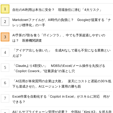
自社のAI利用は本当に安全？ 現場放任に潜む「4大リスク」
Markdownファイルが、AI時代の負債に？ Googleが提案する「ナ
レッジ標準化」の一手
AI予算の7割を食う「ITインフラ」、中でも予算超過しやすいの
は？ 医療機関調査
「アイデア出しを抜いた」 生成AIなしで最も不安になる業務とい
えば？
「Claudeより4割安い」 M365のExcel/メール操作を丸投げる
「Copilot Cowork」“従量課金”の落とし穴
「AI活用が単発質問の企業は大敗」 楽天にコストと遅延の30％低
下も達成させた、AIエージェント運用の勝ち筋
Excel作業を自動化する「Copilot in Excel」がスキルに対応 何が
できる？
AIにもサプライチェーン管理が必要？ 中国AI「Kimi K3」を巡る批