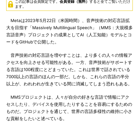
この記事は会員限定です。
会員登録（無料）
すると全てご覧いただけ
ます。
Metaは2023年5月22日（米国時間）、音声技術の対応言語拡
大を目指す「Massively Multilingual Speech」（MMS：大規模多
言語音声）プロジェクトの成果としてAI（人工知能）モデルとコ
ードをGitHubで公開した。
音声技術の対応言語を増やすことは、より多くの人々の情報ア
クセスを向上させる可能性がある。一方、音声技術がサポートす
る言語は100程度にとどまっていた。これは世界で話されている
7000以上の言語のほんの一部だ。しかも、これらの言語の半分
以上が、われわれが生きている間に消滅してしまう恐れもある。
MMSプロジェクトは、人々が自分の好きな言語で情報にアク
セスしたり、デバイスを使用したりすることを容易にするための
ものだ。プロジェクトを通じて、世界の言語多様性の維持に小さ
な貢献をしたいと述べている。