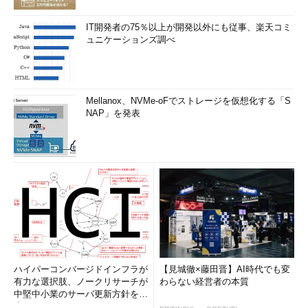
IT開発者の75％以上が開発以外にも従事、楽天コミ
ュニケーションズ調べ
Mellanox、NVMe-oFでストレージを仮想化する「S
NAP」を発表
ハイパーコンバージドインフラが
【見城徹×藤田晋】AI時代でも変
有力な選択肢、ノークリサーチが
わらない経営者の本質
中堅中小業のサーバ更新方針を調
査