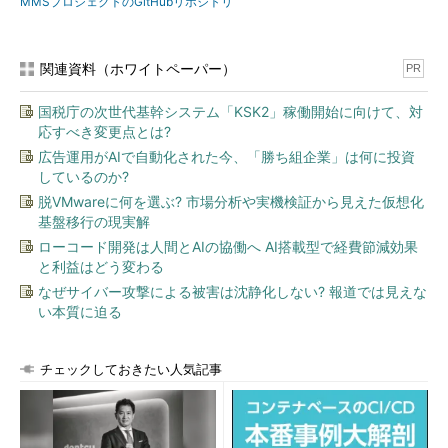
MMSプロジェクトのGitHubリポジトリ
関連資料（ホワイトペーパー）
PR
国税庁の次世代基幹システム「KSK2」稼働開始に向けて、対
応すべき変更点とは?
広告運用がAIで自動化された今、「勝ち組企業」は何に投資
しているのか?
脱VMwareに何を選ぶ? 市場分析や実機検証から見えた仮想化
基盤移行の現実解
ローコード開発は人間とAIの協働へ AI搭載型で経費節減効果
と利益はどう変わる
なぜサイバー攻撃による被害は沈静化しない? 報道では見えな
い本質に迫る
チェックしておきたい人気記事