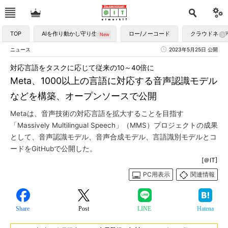
TOP
AIを作り動かし守り生かす
ロー/ノーコード
クラウドネイ
ニュース
2023年5月25日 公開
対応言語をタスクに応じて従来の10～40倍に
Meta、1000以上の言語に対応する音声認識モデル
などを構築、オープンソースで公開
Metaは、音声技術の対応言語を拡大することを目指す
「Massively Multilingual Speech」（MMS）プロジェクトの成果
として、音声認識モデル、音声合成モデル、言語識別モデルとコ
ードをGitHubで公開した。
[＠IT]
PC用表示
関連情報
Share
Post
LINE
Hatena