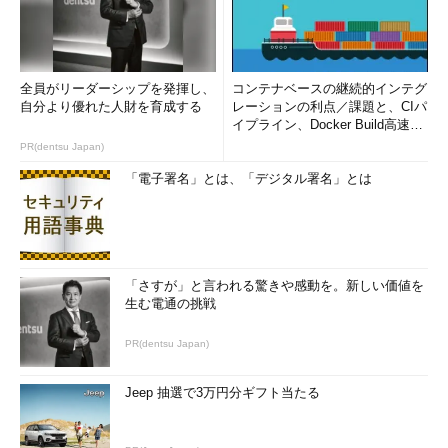
全員がリーダーシップを発揮し、
コンテナベースの継続的インテグ
自分より優れた人財を育成する
レーションの利点／課題と、CIパ
イプライン、Docker Build高速化
のコツ (1/2...
PR(dentsu Japan)
「電子署名」とは、「デジタル署名」とは
「さすが」と言われる驚きや感動を。新しい価値を
生む電通の挑戦
PR(dentsu Japan)
Jeep 抽選で3万円分ギフト当たる