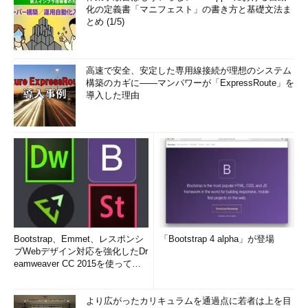
化の定義書「マニフェスト」の書き方と基礎文法ま
とめ (1/5)
高速で安全、安定した専用線接続が理想のシステム
構築のカギに――マンパワーが「ExpressRoute」を
導入した理由
Bootstrap、Emmet、レスポンシ
「Bootstrap 4 alpha」が登場
ブWebデザイン対応を強化したDr
eamweaver CC 2015を使って
み...
より広がったカリキュラムを通過点に若者は上を目