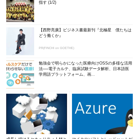
指す (1/2)
【西野亮廣】ビジネス書最新刊『北極星 僕たちは
どう働くか』
PR(FINCHI on GOETHE)
勉強会で明らかになった医療向けOSSの多様な活用
法──電子カルテ、臨床試験データ解析、日本語医
学用語プラットフォーム、画...