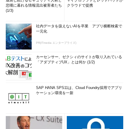
成長し続けるセキュリティ人材と
マイクロソフトとレッドハットが
悲嘆に暮れる情報流出被害者たち
クラウドで提携
(1/3)
社内データを扱えないAIを卒業 アプリ横断検索で
一元化
PR(ITmedia エンタープライズ)
カーセンサー、ゼクシィのサイトが取り入れている
「アダプティブUX」とは何か (1/2)
SAP HANA SPS11は、Cloud Foundry採用でアプリ
ケーション環境を一新