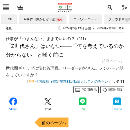
TOP
AIを作り動かし守り生かす
ロー/ノーコード
クラウドネイ
2024年7月16日 更新
連載
2024年3月13日 公開
仕事が「つまんない」ままでいいの？（111）
「Z世代さん」はいない――「何を考えているのか
分からない」と嘆く前に
（3/3 ページ）
世代間ギャップに悩む管理職、リーダーの皆さん。メンバーと話
をしていますか？
[
竹内義晴（特定非営利活動法人しごとのみらい）
，＠IT]
PC用表示
関連情報
Share
Post
LINE
Hatena
前のページへ