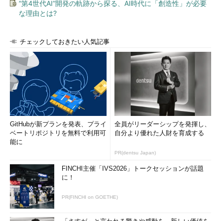
“第4世代AI”開発の軌跡から探る、AI時代に「創造性」が必要
な理由とは?
チェックしておきたい人気記事
GitHubが新プランを発表、プライ
全員がリーダーシップを発揮し、
ベートリポジトリを無料で利用可
自分より優れた人財を育成する
能に
PR(dentsu Japan)
FINCHI主催「IVS2026」トークセッションが話題
に！
PR(FINCHI on GOETHE)