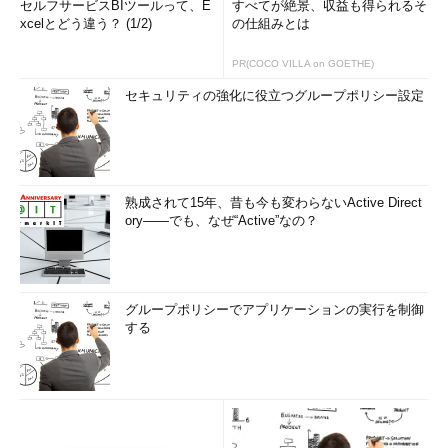
セルフサービスBIツールって、E
すべてが絶景、収益も得られるそ
xcelとどう違う？ (1/2)
の仕組みとは
PR(COCO VILLA on GOETHE)
セキュリティの強化に役立つグループポリシー設定
熟成されて15年、昔も今も変わらないActive Direct
ory――でも、なぜ“Active”なの？
グループポリシーでアプリケーションの実行を制御
する