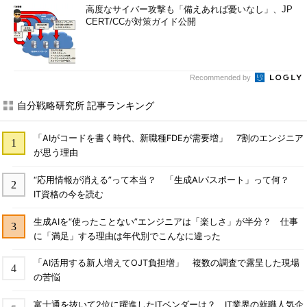
高度なサイバー攻撃も「備えあれば憂いなし」、JP
CERT/CCが対策ガイド公開
Recommended by
自分戦略研究所 記事ランキング
「AIがコードを書く時代、新職種FDEが需要増」 7割のエンジニア
が思う理由
“応用情報が消える”って本当？ 「生成AIパスポート」って何？
IT資格の今を読む
生成AIを“使ったことない”エンジニアは「楽しさ」が半分？ 仕事
に「満足」する理由は年代別でこんなに違った
「AI活用する新人増えてOJT負担増」 複数の調査で露呈した現場
の苦悩
富士通を抜いて2位に躍進したITベンダーは？ IT業界の就職人気企