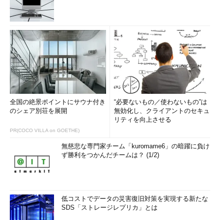
全国の絶景ポイントにサウナ付き
“必要ないもの／使わないもの”は
のシェア別荘を展開
無効化し、クライアントのセキュ
リティを向上させる
PR(COCO VILLA on GOETHE)
無慈悲な専門家チーム「kuromame6」の暗躍に負け
ず勝利をつかんだチームは？ (1/2)
低コストでデータの災害復旧対策を実現する新たな
SDS「ストレージレプリカ」とは