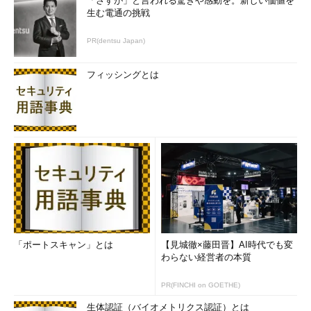
「さすが」と言われる驚きや感動を。新しい価値を
生む電通の挑戦
PR(dentsu Japan)
フィッシングとは
「ポートスキャン」とは
【見城徹×藤田晋】AI時代でも変
わらない経営者の本質
PR(FINCHI on GOETHE)
生体認証（バイオメトリクス認証）とは