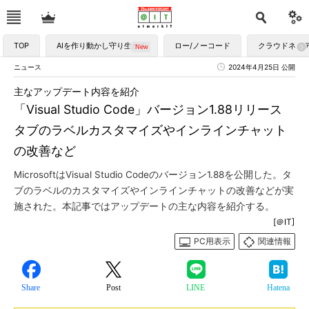
TOP
AIを作り動かし守り生かす
ロー/ノーコード
クラウドネイ
ニュース
2024年4月25日 公開
主なアップデート内容を紹介
「Visual Studio Code」バージョン1.88リリース
タブのラベルカスタマイズやインラインチャット
の改善など
MicrosoftはVisual Studio Codeのバージョン1.88を公開した。タ
ブのラベルのカスタマイズやインラインチャットの改善などが実
施された。本記事ではアップデートの主な内容を紹介する。
[＠IT]
PC用表示
関連情報
Share
Post
LINE
Hatena