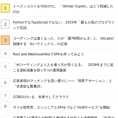
トークンコストを10分の1に 「GitHub Copilot」はどう削減した
のか
PythonでもTypeScriptでもない、2025年「最も人気のプログラミ
ング言語」
コーディングは速くなった、だが「週7時間がムダ」に GitLabが
指摘する「AIパラドックス」の正体
Rust and WebAssemblyでSPAを作ってみよう
「AIコーディングより人を雇う方が安くなる」 2028年までに起
こる逆転現象を防ぐ5つの運用施策
正規表現のマッチングを思い通りに――「境界アサーション」と
「非貪欲な数量詞」
COBOLのいま、未来そしてクラウド
ヴァル研究所、エンジニアとAPIをつなぐ“HUBサービス”を開始
三菱重工が“勝手なAI利用”を解消する仕組みを内製開発 「知見が