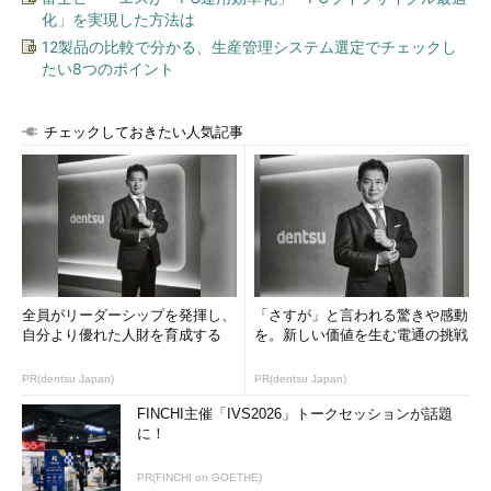
化」を実現した方法は
12製品の比較で分かる、生産管理システム選定でチェックし
たい8つのポイント
チェックしておきたい人気記事
全員がリーダーシップを発揮し、
「さすが」と言われる驚きや感動
自分より優れた人財を育成する
を。新しい価値を生む電通の挑戦
PR(dentsu Japan)
PR(dentsu Japan)
FINCHI主催「IVS2026」トークセッションが話題
に！
PR(FINCHI on GOETHE)