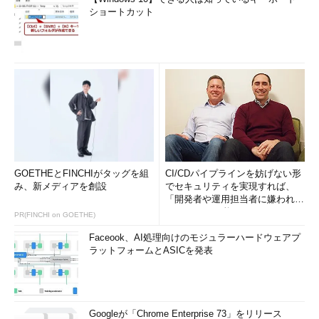
ショートカット
GOETHEとFINCHIがタッグを組
CI/CDパイプラインを妨げない形
み、新メディアを創設
でセキュリティを実現すれば、
「開発者や運用担当者に嫌われな
いWAF」は可能か
PR(FINCHI on GOETHE)
Faceook、AI処理向けのモジュラーハードウェアプ
ラットフォームとASICを発表
Googleが「Chrome Enterprise 73」をリリース