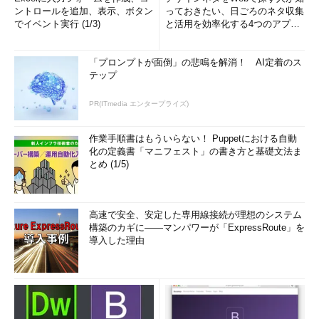
ントロールを追加、表示、ボタン
っておきたい、日ごろのネタ収集
でイベント実行 (1/3)
と活用を効率化する4つのアプリ
(1/3)
「プロンプトが面倒」の悲鳴を解消！ AI定着のス
テップ
PR(ITmedia エンタープライズ)
作業手順書はもういらない！ Puppetにおける自動
化の定義書「マニフェスト」の書き方と基礎文法ま
とめ (1/5)
高速で安全、安定した専用線接続が理想のシステム
構築のカギに――マンパワーが「ExpressRoute」を
導入した理由