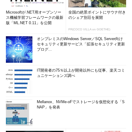
Microsoftが.NET用オープンソー
全国の絶景ポイントにサウナ付き
ス機械学習フレームワークの最新
のシェア別荘を展開
版「ML.NET 0.11」を公開
PR(COCO VILLA on GOETHE)
オンプレミスのWindows Server／SQL Server向け
セキュリティ更新サービス「拡張セキュリティ更新
プログ...
IT開発者の75％以上が開発以外にも従事、楽天コミ
ュニケーションズ調べ
Mellanox、NVMe-oFでストレージを仮想化する「S
NAP」を発表