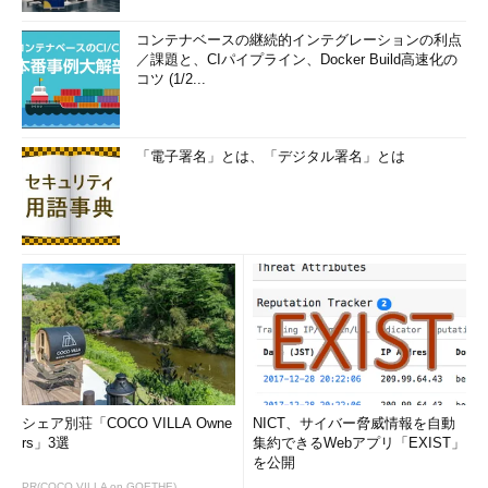
コンテナベースの継続的インテグレーションの利点
／課題と、CIパイプライン、Docker Build高速化の
コツ (1/2...
「電子署名」とは、「デジタル署名」とは
シェア別荘「COCO VILLA Owne
NICT、サイバー脅威情報を自動
rs」3選
集約できるWebアプリ「EXIST」
を公開
PR(COCO VILLA on GOETHE)