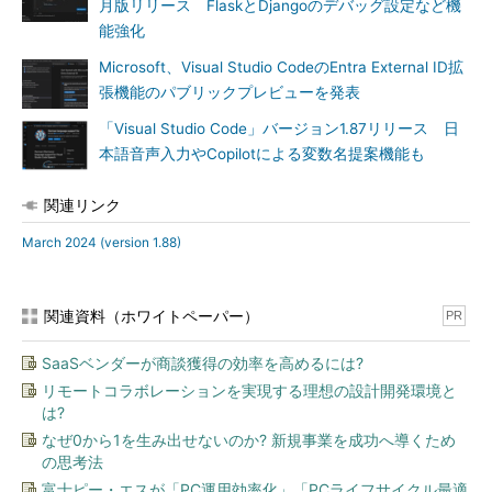
月版リリース FlaskとDjangoのデバッグ設定など機
能強化
Microsoft、Visual Studio CodeのEntra External ID拡
張機能のパブリックプレビューを発表
「Visual Studio Code」バージョン1.87リリース 日
本語音声入力やCopilotによる変数名提案機能も
関連リンク
March 2024 (version 1.88)
関連資料（ホワイトペーパー）
PR
SaaSベンダーが商談獲得の効率を高めるには?
リモートコラボレーションを実現する理想の設計開発環境と
は?
なぜ0から1を生み出せないのか? 新規事業を成功へ導くため
の思考法
富士ピー・エスが「PC運用効率化」「PCライフサイクル最適