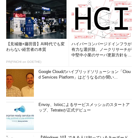
【見城徹×藤田晋】AI時代でも変
ハイパーコンバージドインフラが
わらない経営者の本質
有力な選択肢、ノークリサーチが
中堅中小業のサーバ更新方針を調
査
PR(FINCHI on GOETHE)
Google Cloudのハイブリッドソリューション「Clou
d Services Platform」はどうなるのか聞い...
Envoy、Istioによるサービスメッシュのスタートア
ップ、Tetrateが正式デビュー
【Windows 10】できる人は知っているキーボード