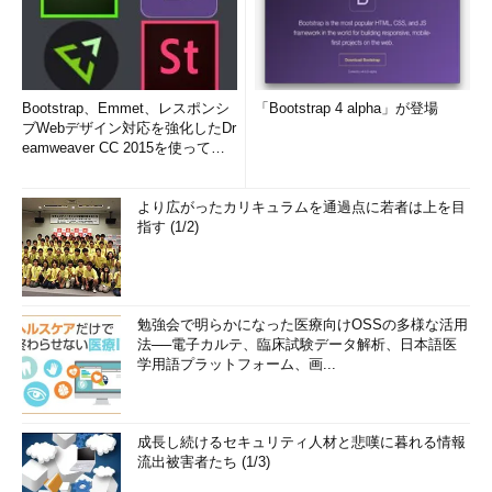
Bootstrap、Emmet、レスポンシ
「Bootstrap 4 alpha」が登場
ブWebデザイン対応を強化したDr
eamweaver CC 2015を使って
み...
より広がったカリキュラムを通過点に若者は上を目
指す (1/2)
勉強会で明らかになった医療向けOSSの多様な活用
法──電子カルテ、臨床試験データ解析、日本語医
学用語プラットフォーム、画...
成長し続けるセキュリティ人材と悲嘆に暮れる情報
流出被害者たち (1/3)