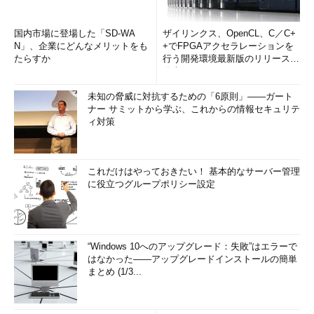
国内市場に登場した「SD-WA
ザイリンクス、OpenCL、C／C+
N」、企業にどんなメリットをも
+でFPGAアクセラレーションを
たらすか
行う開発環境最新版のリリースを
発表
未知の脅威に対抗するための「6原則」――ガート
ナー サミットから学ぶ、これからの情報セキュリテ
ィ対策
これだけはやっておきたい！ 基本的なサーバー管理
に役立つグループポリシー設定
“Windows 10へのアップグレード：失敗”はエラーで
はなかった――アップグレードインストールの簡単
まとめ (1/3...