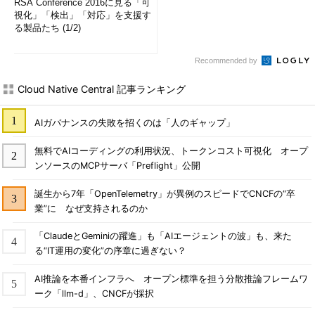
RSA Conference 2016に見る「可
視化」「検出」「対応」を支援す
る製品たち (1/2)
Recommended by
Cloud Native Central 記事ランキング
AIガバナンスの失敗を招くのは「人のギャップ」
無料でAIコーディングの利用状況、トークンコスト可視化 オープ
ンソースのMCPサーバ「Preflight」公開
誕生から7年「OpenTelemetry」が異例のスピードでCNCFの“卒
業”に なぜ支持されるのか
「ClaudeとGeminiの躍進」も「AIエージェントの波」も、来た
る“IT運用の変化”の序章に過ぎない？
AI推論を本番インフラへ オープン標準を担う分散推論フレームワ
ーク「llm-d」、CNCFが採択