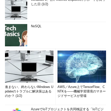
した日 (1/2)
NoSQL
進まない、終わらないWindows U
AWS／Azure上でTensorFlow、C
pdateのトラブルに解決策はある
NTKを――機械学習環境のマネー
のか？ (1/2)
ジドサービスが登場
AzureでIoTプロジェクトを共同検証する「IoTビジ