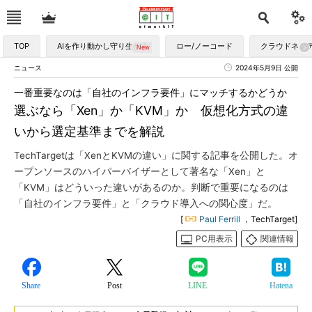
TOP
AIを作り動かし守り生かす
ロー/ノーコード
クラウドネイ
ニュース
2024年5月9日 公開
一番重要なのは「自社のインフラ要件」にマッチするかどうか
選ぶなら「Xen」か「KVM」か 仮想化方式の違
いから選定基準までを解説
TechTargetは「XenとKVMの違い」に関する記事を公開した。オ
ープンソースのハイパーバイザーとして著名な「Xen」と
「KVM」はどういった違いがあるのか。判断で重要になるのは
「自社のインフラ要件」と「クラウド導入への関心度」だ。
[
Paul Ferrill
，TechTarget]
PC用表示
関連情報
Share
Post
LINE
Hatena