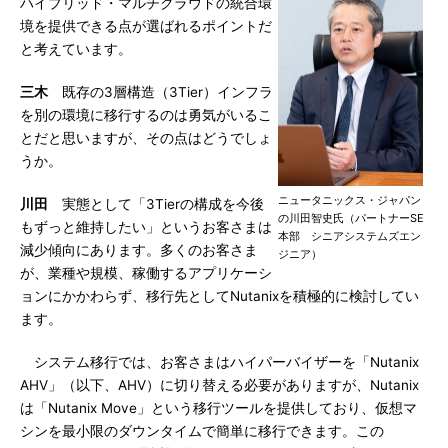
ハイブリッド・マルチクラウドの統合環
境を提供できる点が選ばれるポイントだ
と考えています。
三木
既存の3層構造（3Tier）インフラ
を別の環境に移行するのは勇気がいるこ
とだと思いますが、その点はどうでしょ
うか。
ニュータニックス・ジャパン
川田
実態として「3Tierの構成を今後
の川田智史氏（パートナーSE
もずっと維持したい」というお客さまは
本部 シニアシステムズエン
減少傾向にあります。多くのお客さま
ジニア）
が、業種や規模、稼働するアプリケーシ
ョンにかかわらず、移行先としてNutanixを積極的に検討してい
ます。
システム移行では、お客さまはハイパーバイザーを「Nutanix
AHV」（以下、AHV）に切り替える必要がありますが、Nutanix
は「Nutanix Move」という移行ツールを提供しており、仮想マ
シンを最小限のダウンタイムで簡単に移行できます。この