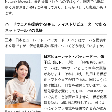
Nutanix Moveは、最近提供されたものではなく、国内でも既に
多くお客さまが移行に利用しており、しっかりとした実績があり
ます。
ハードウェアを提供するHPE、ディストリビューターである
ネットワールドの見解
三木
日本ヒューレット・パッカード（HPE）はサーバを提供す
る立場ですが、仮想化環境の移行についてどう考えていますか。
日本ヒューレット・パッカード 一川佑
子氏（以下、一川）
「HPE ProLiant」
サーバは、x86サーバとして30年の実績
があります。それに加え、利用する仮想
化ソフトウェアが何であれ、同じように
動作検証し、品質を確保しています。仮
想化環境が変わってもHPE ProLiantサー
バであることは変わりません。仮想化基
盤をNutanix環境に移行しても、同じよ
うにインフラ環境を提供できる点が強み
日本ヒューレット・パッカー