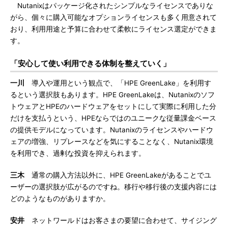
Nutanixはパッケージ化されたシンプルなライセンスでありな
がら、個々に購入可能なオプションライセンスも多く用意されて
おり、利用用途と予算に合わせて柔軟にライセンス選定ができま
す。
「安心して使い利用できる体制を整えていく」
一川
導入や運用という観点で、「HPE GreenLake」を利用す
るという選択肢もあります。HPE GreenLakeは、Nutanixのソフ
トウェアとHPEのハードウェアをセットにして実際に利用した分
だけを支払うという、HPEならではのユニークな従量課金ベース
の提供モデルになっています。Nutanixのライセンスやハードウ
ェアの増強、リプレースなどを気にすることなく、Nutanix環境
を利用でき、過剰な投資を抑えられます。
三木
通常の購入方法以外に、HPE GreenLakeがあることでユ
ーザーの選択肢が広がるのですね。移行や移行後の支援内容には
どのようなものがありますか。
安井
ネットワールドはお客さまの要望に合わせて、サイジング