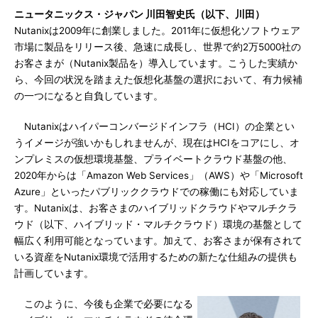
ニュータニックス・ジャパン 川田智史氏（以下、川田）
Nutanixは2009年に創業しました。2011年に仮想化ソフトウェア
市場に製品をリリース後、急速に成長し、世界で約2万5000社の
お客さまが（Nutanix製品を）導入しています。こうした実績か
ら、今回の状況を踏まえた仮想化基盤の選択において、有力候補
の一つになると自負しています。
Nutanixはハイパーコンバージドインフラ（HCI）の企業とい
うイメージが強いかもしれませんが、現在はHCIをコアにし、オ
ンプレミスの仮想環境基盤、プライベートクラウド基盤の他、
2020年からは「Amazon Web Services」（AWS）や「Microsoft
Azure」といったパブリッククラウドでの稼働にも対応していま
す。Nutanixは、お客さまのハイブリッドクラウドやマルチクラ
ウド（以下、ハイブリッド・マルチクラウド）環境の基盤として
幅広く利用可能となっています。加えて、お客さまが保有されて
いる資産をNutanix環境で活用するための新たな仕組みの提供も
計画しています。
このように、今後も企業で必要になる