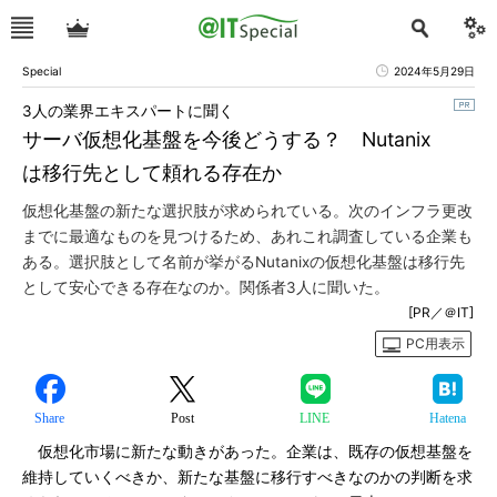
Special
2024年5月29日
3人の業界エキスパートに聞く
サーバ仮想化基盤を今後どうする？ Nutanix
は移行先として頼れる存在か
仮想化基盤の新たな選択肢が求められている。次のインフラ更改
までに最適なものを見つけるため、あれこれ調査している企業も
ある。選択肢として名前が挙がるNutanixの仮想化基盤は移行先
として安心できる存在なのか。関係者3人に聞いた。
[PR／＠IT]
PC用表示
Share
Post
LINE
Hatena
仮想化市場に新たな動きがあった。企業は、既存の仮想基盤を
維持していくべきか、新たな基盤に移行すべきなのかの判断を求