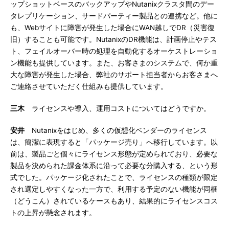
ップショットベースのバックアップやNutanixクラスタ間のデー
タレプリケーション、サードパーティー製品との連携など。他に
も、Webサイトに障害が発生した場合にWAN越しでDR（災害復
旧）することも可能です。NutanixのDR機能は、計画停止やテス
ト、フェイルオーバー時の処理を自動化するオーケストレーショ
ン機能も提供しています。また、お客さまのシステムで、何か重
大な障害が発生した場合、弊社のサポート担当者からお客さまへ
ご連絡させていただく仕組みも提供しています。
三木
ライセンスや導入、運用コストについてはどうですか。
安井
Nutanixをはじめ、多くの仮想化ベンダーのライセンス
は、簡潔に表現すると「パッケージ売り」へ移行しています。以
前は、製品ごと個々にライセンス形態が定められており、必要な
製品を決められた課金体系に沿って必要な分購入する、という形
式でした。パッケージ化されたことで、ライセンスの種類が限定
され選定しやすくなった一方で、利用する予定のない機能が同梱
（どうこん）されているケースもあり、結果的にライセンスコス
トの上昇が懸念されます。