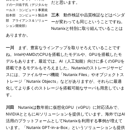
だと思います。
ドの一川佑子氏（デジタルセ
ールス・コンピュート事業統
三木
動作検証や品質検証などはベンダ
括本部 コンピュート製品本
部 アライアンス＆ソリュー
ーが変わっても同じということですね。
ション開発部）
Nutanixと特別に取り組んでいることは
ありますか。
一川
まず、豊富なラインアップを取りそろえていることです
ね。IntelやAMDのCPUを搭載したモデルや、GPUを搭載したモ
デルもあります。最近では、AI（人工知能）向けに多くのGPUを
搭載できるモデルもそろえました。Nutanixのストレージサービ
スには、ファイルサーバ機能「Nutanix Files」やオブジェクトス
トレージ「Nutanix Objects」などがありますが、それらに最適
化してより多くのストレージを搭載可能なサーバも用意していま
す。
川田
Nutanixは数年前に仮想化GPU（vGPU）に対応済みで、
NVIDIAとともにAIソリューションを提供しています。海外ではAI
活用のプラットフォームとしてNutanixを利用する事例が増えて
います。「Nutanix GPT-in-a-Box」というソリューションも提供