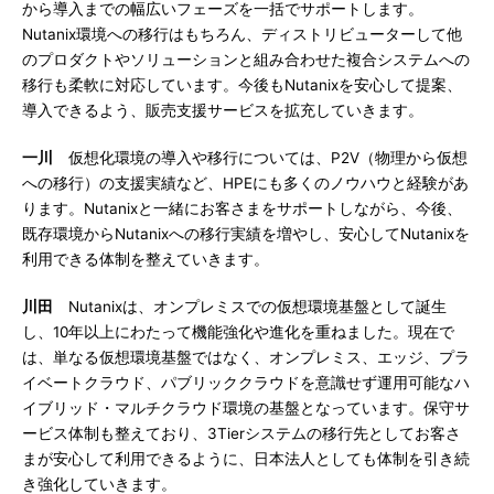
から導入までの幅広いフェーズを一括でサポートします。
Nutanix環境への移行はもちろん、ディストリビューターして他
のプロダクトやソリューションと組み合わせた複合システムへの
移行も柔軟に対応しています。今後もNutanixを安心して提案、
導入できるよう、販売支援サービスを拡充していきます。
一川
仮想化環境の導入や移行については、P2V（物理から仮想
への移行）の支援実績など、HPEにも多くのノウハウと経験があ
ります。Nutanixと一緒にお客さまをサポートしながら、今後、
既存環境からNutanixへの移行実績を増やし、安心してNutanixを
利用できる体制を整えていきます。
川田
Nutanixは、オンプレミスでの仮想環境基盤として誕生
し、10年以上にわたって機能強化や進化を重ねました。現在で
は、単なる仮想環境基盤ではなく、オンプレミス、エッジ、プラ
イベートクラウド、パブリッククラウドを意識せず運用可能なハ
イブリッド・マルチクラウド環境の基盤となっています。保守サ
ービス体制も整えており、3Tierシステムの移行先としてお客さ
まが安心して利用できるように、日本法人としても体制を引き続
き強化していきます。