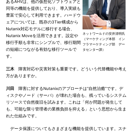
あるAHVは、他の仮想化ソフトウェアと
同等の機能を提供しており、導入実績も
豊富で安心して利用できます。ハードウ
ェアについては、既存の3Tier構成から
Nutanix対応モデルに移行する場合、
ネットワールドの安井清明氏
Nutanix Moveを活用できます。設定や
（マーケティング本部 イン
移行手順も非常にシンプルで、移行期間
フラマーケティング部 デー
の短縮につながる有効な移行ツールで
タセンター課）
す。
三木
障害対応や災害対策も重要です。どういう代替機能や考え
方がありますか。
川田
障害に対するNutanixのアプローチは“自然治癒”です。デ
ィスクやノード（サーバ）が壊れた場合も、残っているシステム
リソースで自然復旧を試みます。これは「何か問題が発生して
も、可能な限り管理者の業務負担を抑える」という思想から生ま
れた仕組みです。
データ保護についてもさまざまな機能を提供しています。スナ