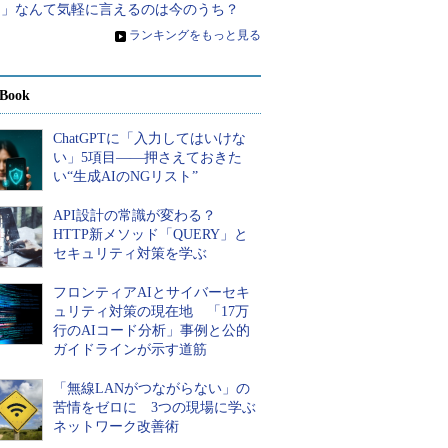
る」なんて気軽に言えるのは今のうち？
»
ランキングをもっと見る
Book
ChatGPTに「入力してはいけな
い」5項目――押さえておきた
い“生成AIのNGリスト”
API設計の常識が変わる？
HTTP新メソッド「QUERY」と
セキュリティ対策を学ぶ
フロンティアAIとサイバーセキ
ュリティ対策の現在地 「17万
行のAIコード分析」事例と公的
ガイドラインが示す道筋
「無線LANがつながらない」の
苦情をゼロに 3つの現場に学ぶ
ネットワーク改善術