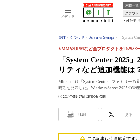
連載一覧
クラウド
メディア
AIを作
＠IT
クラウド
Server & Storage
「System C
VMMやDPMなど全プロダクトを2025
「System Center 
リティなど追加機能は
Microsoftは「System Center」ファミリ
時期を発表した。Windows Server 20
2024年05月27日 12時00分 公開
印刷
見る
この記事は会員限定です。