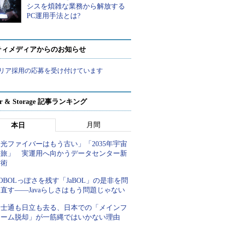
シスを煩雑な業務から解放する
PC運用手法とは?
ティメディアからのお知らせ
リア採用の応募を受け付けています
ver & Storage 記事ランキング
月間
本日
光ファイバーはもう古い」「2035年宇宙
の旅」 実運用へ向かうデータセンター新
技術
OBOLっぽさを残す「JaBOL」の是非を問
直す――Javaらしさはもう問題じゃない
富士通も日立も去る、日本での「メインフ
レーム脱却」が一筋縄ではいかない理由