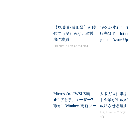
【見城徹×藤田晋】AI時
“WSUS廃止”
代でも変わらない経営
行先は？ Intun
者の本質
patch、Azure Up
nagerの違いを整.
PR(FINCHI on GOETHE)
Microsoftの“WSUS廃
大阪ガスに学ぶ
止”で進行、ユーザー7
手企業が生成A
割が「Windows更新ツー
成功させる理由
ルを見直し」
PR(ITmedia エン
ズ)