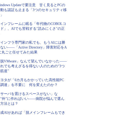
indows Updateで要注意 甘く見るとPCの
起動も認証も止まる「3つのセキュリティ移
行」
インフレームに眠る「年代物のCOBOLコ
ド」、AIでも苦戦する"読みにくさ"の正
体
Tインフラ専門家の私でも、もうAIには勝
ない――「Active Directory」障害対応をA
Iに丸ごと任せてみた結果
脱VMware」なんて望んでいなかった――
それでも考えざるを得ない人のための“3つ
筋道”
トヨタが「6カ月もかかっていた高性能PC
の調達」を不要に 何を変えたのか？
「サーバを置けるスペースがない」な
ら“外”に作ればいい――病院が悩んで選ん
だ方法とは？
生成AIがあれば「脱メインフレームもでき