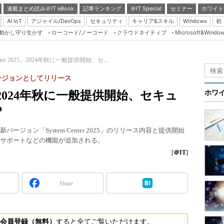
連載まとめ読み＠IT eBook
記事ランキング
＠IT Special
セミナー
ホワイト
AI IoT
アジャイル/DevOps
セキュリティ
キャリア&スキル
Windows
初
り動かし守り生かす
ローコード/ノーコード
クラウドネイティブ
Microsoft&Windo
Server & Storage
HTML5 + UX
enter 2025」2024年秋に一般提供開始、セ...
Smart & Social
バージョンとしてリリース
Coding Edge
2025」2024年秋に一般提供開始、セキュ
ホワ
Java Agile
？
Database Expert
ーの最新バージョン「System Center 2025」のリリース内容と提供開始
Linux ＆ OSS
25の管理サポートなどの機能が追加される。
Master of IP Networ
[
＠IT
]
Security & Trust
Share
Test & Tools
Insider.NET
ブログ
会員登録（無料）
すると全てご覧いただけます。