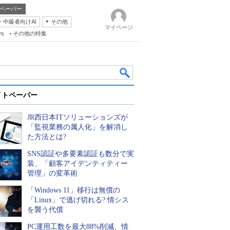
ペーパー
・中級者向けAI
その他
マイページ
ws
その他の特集
イトペーパー
JR西日本ITソリューションズが
「監視業務の属人化」を解消し
た方法とは?
SNS認証や多要素認証も数分で実
k
装、「顧客アイデンティティー
管理」の変革術
「Windows 11」移行は無償の
「Linux」で逃げ切れる? 情シス
を襲う代償
PC運用工数を最大88%削減、情