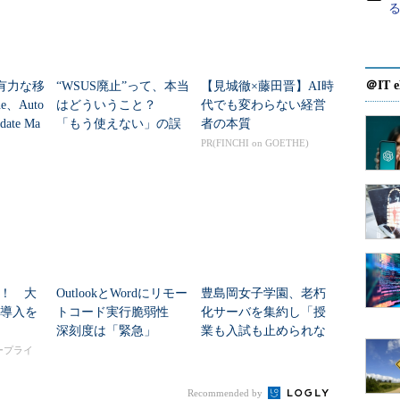
＠IT e
、有力な移
“WSUS廃止”って、本当
【見城徹×藤田晋】AI時
e、Auto
はどういうこと？
代でも変わらない経営
date Ma
「もう使えない」の誤
者の本質
..
解を正す
PR(FINCHI on GOETHE)
！ 大
OutlookとWordにリモー
豊島岡女子学園、老朽
I導入を
トコード実行脆弱性
化サーバを集約し「授
深刻度は「緊急」
業も入試も止められな
い」インフラを構築
タープライ
Recommended by