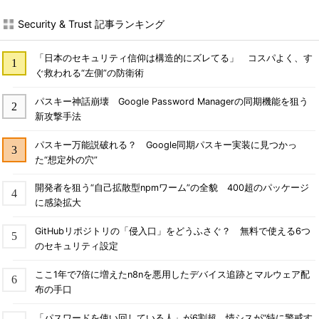
Security & Trust 記事ランキング
「日本のセキュリティ信仰は構造的にズレてる」 コスパよく、す
ぐ救われる“左側”の防衛術
パスキー神話崩壊 Google Password Managerの同期機能を狙う
新攻撃手法
パスキー万能説破れる？ Google同期パスキー実装に見つかっ
た“想定外の穴”
開発者を狙う“自己拡散型npmワーム”の全貌 400超のパッケージ
に感染拡大
GitHubリポジトリの「侵入口」をどうふさぐ？ 無料で使える6つ
のセキュリティ設定
ここ1年で7倍に増えたn8nを悪用したデバイス追跡とマルウェア配
布の手口
「パスワードを使い回している人」が6割超 情シスが“特に警戒す