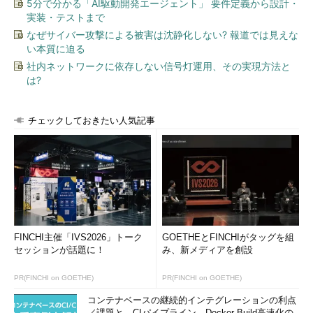
5分で分かる「AI駆動開発エージェント」 要件定義から設計・
実装・テストまで
なぜサイバー攻撃による被害は沈静化しない? 報道では見えな
い本質に迫る
社内ネットワークに依存しない信号灯運用、その実現方法と
は?
チェックしておきたい人気記事
FINCHI主催「IVS2026」トーク
GOETHEとFINCHIがタッグを組
セッションが話題に！
み、新メディアを創設
PR(FINCHI on GOETHE)
PR(FINCHI on GOETHE)
コンテナベースの継続的インテグレーションの利点
／課題と、CIパイプライン、Docker Build高速化の