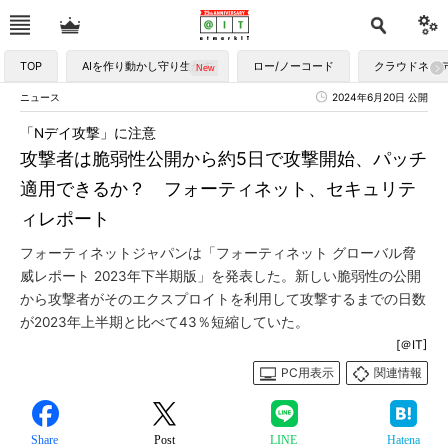
TOP
AIを作り動かし守り生かす
ロー/ノーコード
クラウドネイ
ニュース
2024年6月20日 公開
「Nデイ攻撃」に注意
攻撃者は脆弱性公開から約5日で攻撃開始、パッチ
適用できるか？ フォーティネット、セキュリテ
ィレポート
フォーティネットジャパンは「フォーティネット グローバル脅
威レポート 2023年下半期版」を発表した。新しい脆弱性の公開
から攻撃者がそのエクスプロイトを利用して攻撃するまでの日数
が2023年上半期と比べて43％短縮していた。
[＠IT]
PC用表示
関連情報
Share
Post
LINE
Hatena