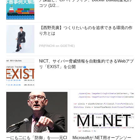
コツ (1/2...
【西野亮廣】つくりたいものを追求できる環境の作
り方とは
PR(FINCHI on GOETHE)
NICT、サイバー脅威情報を自動集約できるWebアプ
リ「EXIST」を公開
一にも二にも「防御」を――元CI
Microsoftが.NET用オープンソー