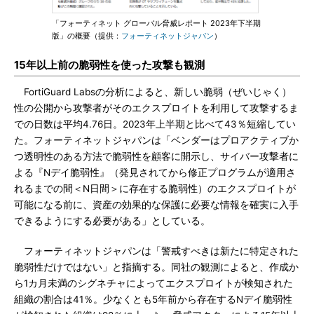
「フォーティネット グローバル脅威レポート 2023年下半期
版」の概要（提供：
フォーティネットジャパン
）
15年以上前の脆弱性を使った攻撃も観測
FortiGuard Labsの分析によると、新しい脆弱（ぜいじゃく）
性の公開から攻撃者がそのエクスプロイトを利用して攻撃するま
での日数は平均4.76日。2023年上半期と比べて43％短縮してい
た。フォーティネットジャパンは「ベンダーはプロアクティブか
つ透明性のある方法で脆弱性を顧客に開示し、サイバー攻撃者に
よる『Nデイ脆弱性』（発見されてから修正プログラムが適用さ
れるまでの間＜N日間＞に存在する脆弱性）のエクスプロイトが
可能になる前に、資産の効果的な保護に必要な情報を確実に入手
できるようにする必要がある」としている。
フォーティネットジャパンは「警戒すべきは新たに特定された
脆弱性だけではない」と指摘する。同社の観測によると、作成か
ら1カ月未満のシグネチャによってエクスプロイトが検知された
組織の割合は41％。少なくとも5年前から存在するNデイ脆弱性