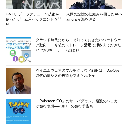
GMO、ブロックチェーン技術を
人間の記憶の仕組みを模したAI-S
使ったゲーム用バックエンドを開
amuraiが海を渡る
発
クラウド時代だからこそ知っておきたいハードウェ
ア動向――今後のストレージ活用で押さえておきた
い3つのキーワードとは (1...
ヴイエムウェアのマルチクラウド戦略は、DevOps
時代の情シスの役割を支えられるか
「Pokemon GO」のサーバダウン、複数のハッカー
が犯行表明──8月1日の犯行予告も