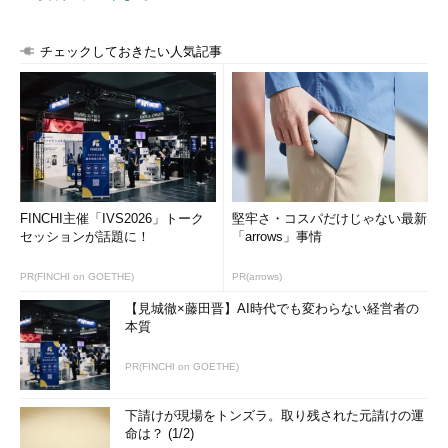
チェックしておきたい人気記事
FINCHI主催「IVS2026」トーク
堅牢さ・コスパだけじゃない最新
セッションが話題に！
「arrows」事情
PR(FINCHI on GOETHE)
PR(arrows)
【見城徹×藤田晋】AI時代でも変わらない経営者の
本質
PR(FINCHI on GOETHE)
下請けが現場をトンズラ。取り残された元請けの運
命は？ (1/2)