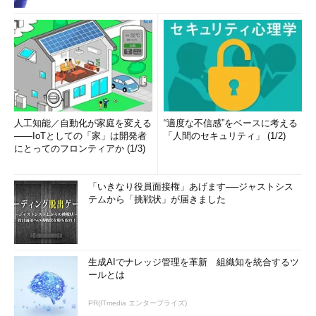
人工知能／自動化が家庭を変える
“適度な不信感”をベースに考える
――IoTとしての「家」は開発者
「人間のセキュリティ」 (1/2)
にとってのフロンティアか (1/3)
「いきなり役員面接権」あげます──ジャストシス
テムから「挑戦状」が届きました
生成AIでナレッジ管理を革新 組織知を統合するツ
ールとは
PR(ITmedia エンタープライズ)