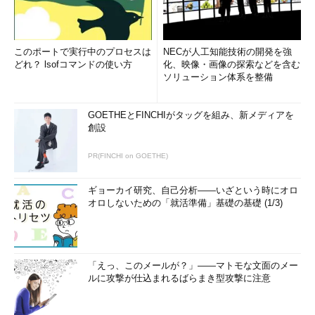
このポートで実行中のプロセスは
NECが人工知能技術の開発を強
どれ？ lsofコマンドの使い方
化、映像・画像の探索などを含む
ソリューション体系を整備
GOETHEとFINCHIがタッグを組み、新メディアを
創設
PR(FINCHI on GOETHE)
ギョーカイ研究、自己分析――いざという時にオロ
オロしないための「就活準備」基礎の基礎 (1/3)
「えっ、このメールが？」――マトモな文面のメー
ルに攻撃が仕込まれるばらまき型攻撃に注意