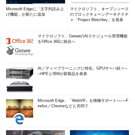
Microsoft Edgeに「文字列読み上
マイクロソフト、オープンソース
げ機能」が新たに追加
のブロックチェーンアーキテクチ
ャ「Project Bletchley」を発表
マイクロソフト、GeneeのAIスケジュール管理機能
をOffice 365に統合へ
AI／ディープラーニングに特化、GPUサーバ続々─
─HPEとIBMが新製品を発表
Microsoft Edge、「WebVR」を積極サポートへ──F
irefox／Chromeなどと共同で