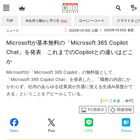
TOP
AIを作り動かし守り生かす
ロー/ノーコード
クラウドネイ
2025年1月30日 更新
ニュース
2025年1月15日 公開
Microsoftが基本無料の「Microsoft 365 Copilot
Chat」を発表 これまでのCopilotとの違いはどこ
か
Microsoftが「Microsoft 365 Copilot」の無料版として、
「Microsoft 365 Copilot Chat」を発表した。「職務の内容にか
かわらず、社内のあらゆる従業員が共通に使える生成AI基盤がで
きる」ということをアピールしている。
[
三木泉
，＠IT]
PC用表示
関連情報
Share
Post
LINE
Hatena