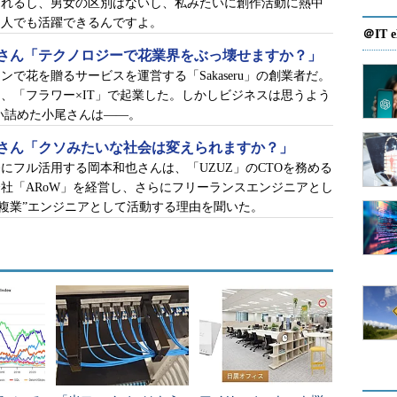
なれるし、男女の区別はないし、私みたいに創作活動に熱中
た人でも活躍できるんですよ。
＠IT e
さん「テクノロジーで花業界をぶっ壊せますか？」
で花を贈るサービスを運営する「Sakaseru」の創業者だ。
り、「フラワー×IT」で起業した。しかしビジネスは思うよう
い詰めた小尾さんは――。
さん「クソみたいな社会は変えられますか？」
リ開発にフル活用する岡本和也さんは、「UZUZ」のCTOを務める
社「ARoW」を経営し、さらにフリーランスエンジニアとし
、“複業”エンジニアとして活動する理由を聞いた。