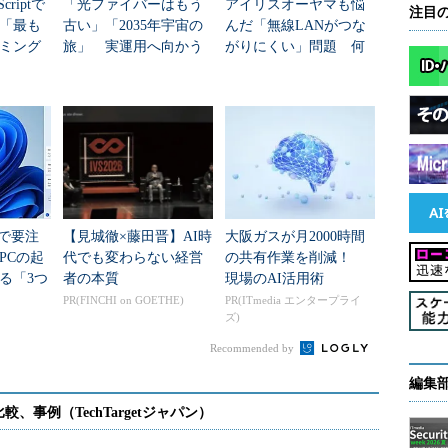
criptで
「光ファイバーはもう
アイリスオーヤマも悩
注目
年「最も
古い」「2035年宇宙の
んだ「無線LANがつな
ミング
旅」 実運用へ向かう
がりにくい」問題 何
データセンター新技術
を変えて解決した？
teで要注
【見城徹×藤田晋】AI時
大阪ガスが月2000時間
PCの起
代でも変わらない経営
の共有作業を削減！
る「3つ
者の本質
現場のAI活用術
移行」
PR(FINCHI on GOETHE)
PR(ITmedia エンタープライ
ズ)
Recommended by
編集