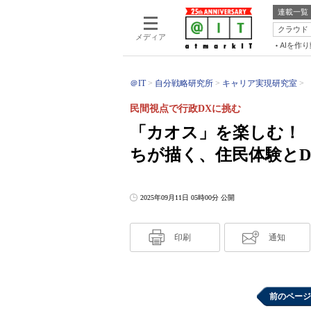
連載一覧
クラウド
メディア
AIを作
＠IT
自分戦略研究所
キャリア実現研究室
民間視点で行政DXに挑む
「カオス」を楽しむ！ 
ちが描く、住民体験とD
2025年09月11日 05時00分 公開
印刷
通知
前のページ