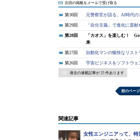
次回の掲載をメールで受け取る
30
元警察官が語る、AI時代
29
「自分主義」で進化に貢献
28
「カオス」を楽しむ！ Go
来
27
自動化マンの愉快なリスト
26
宇宙ビジネスをソフトウェ
過去の連載記事が 25 件あります
前のページ
関連記事
女性エンジニアって、特