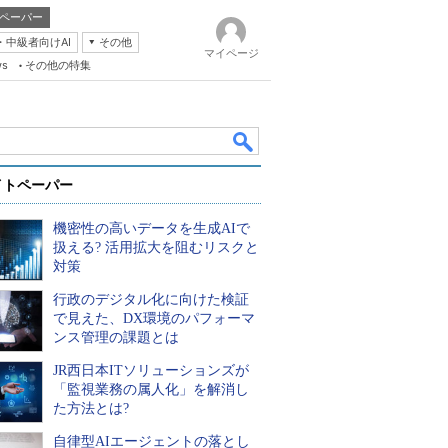
ペーパー
・中級者向けAI
その他
マイページ
ws
その他の特集
イトペーパー
機密性の高いデータを生成AIで
扱える? 活用拡大を阻むリスクと
対策
行政のデジタル化に向けた検証
k
で見えた、DX環境のパフォーマ
ンス管理の課題とは
JR西日本ITソリューションズが
「監視業務の属人化」を解消し
た方法とは?
自律型AIエージェントの落とし