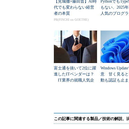
【見城徹×藤田晋】AI時
PythonでもTypeS
代でも変わらない経営
もない、2025
者の本質
人気のプログラ
言語」
PR(FINCHI on GOETHE)
富士通を抜いて2位に躍
Windows Upda
進したITベンダーは？
意 甘く見ると
IT業界の就職人気企
動も認証も止ま
業トップ20
のセキュリティ