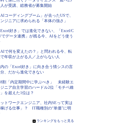
無料で身に付くデータサイエンス 延べ23
万人が受講、総務省が募集開始
AIコーディングブーム」が去ったUSで、
エンジニアに求められる「本体の強さ」
Excel好き」では進化できない、「Excel/C
Vでデータ連携」が残る今、AIをどう使う
か
「AIで何を変えたの？」と問われる今、転
職で年収が上がる人／上がらない人
内の「Excel好き」に向き合う情シスの言
い分、だから進化できない
約8割「内定期間中に学ぶべき」 未経験エ
ンジニア自主学習のハードル2位「モチベ維
持」を超えた1位は？
ネットワークエンジニア、社内SEって実は
稼げる仕事」？ IT職種別の“単価”に明
暗
»
ランキングをもっと見る