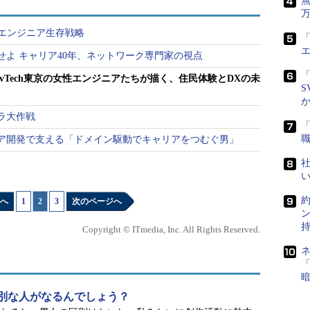
のエンジニア生存戦略
「
せよ キャリア40年、ネットワーク専門家の視点
「
vTech東京の女性エンジニアたちが描く、住民体験とDXの未
S
ラ大作戦
ア開発で支える「ドメイン駆動でキャリアをつむぐ男」
社
へ
1
|
2
|
3
次のページへ
Copyright © ITmedia, Inc. All Rights Reserved.
「
別な人がなるんでしょう？