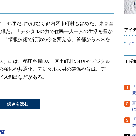
うに、都庁だけではなく都内区市町村も含めた、東京全
アイ
組織だ。「デジタルの力で住民一人一人の生活を豊か
、「情報技術で行政の今を変える、首都から未来を
キャ
）には、都庁各局DX、区市町村のDXやデジタル
自分
の強化や共通化、デジタル人材の確保や育成、デー
ビス創出などがある。
「
富
続きを読む
は
「
覧