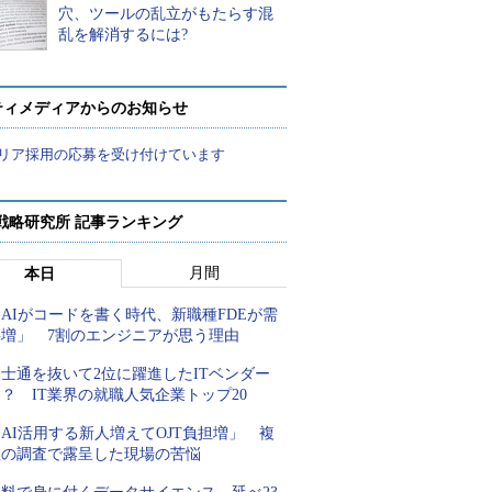
穴、ツールの乱立がもたらす混
乱を解消するには?
ティメディアからのお知らせ
リア採用の応募を受け付けています
戦略研究所 記事ランキング
月間
本日
AIがコードを書く時代、新職種FDEが需
要増」 7割のエンジニアが思う理由
士通を抜いて2位に躍進したITベンダー
？ IT業界の就職人気企業トップ20
AI活用する新人増えてOJT負担増」 複
数の調査で露呈した現場の苦悩