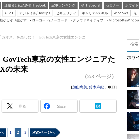
連載まとめ読み＠IT eBook
記事ランキング
＠IT Special
セミナー
ホワイト
AI IoT
アジャイル/DevOps
セキュリティ
キャリア&スキル
Windows
初
り動かし守り生かす
ローコード/ノーコード
クラウドネイティブ
Microsoft&Windo
Server & Storage
HTML5 + UX
「カオス」を楽しむ！ GovTech東京の女性エンジニ...
Smart & Social
Coding Edge
GovTech東京の女性エンジニアた
ホワ
Java Agile
Xの未来
Database Expert
（2/3 ページ）
Linux ＆ OSS
[
加山恵美
,
鈴木麻紀
，
＠IT
]
Master of IP Networ
Security & Trust
見る
Share
Test & Tools
Insider.NET
へ
1
|
2
|
3
次のページへ
ブログ