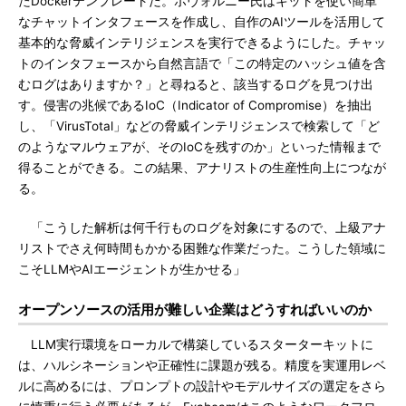
たDockerテンプレートだ。ポヴォルニー氏はキットを使い簡単
なチャットインタフェースを作成し、自作のAIツールを活用して
基本的な脅威インテリジェンスを実行できるようにした。チャッ
トのインタフェースから自然言語で「この特定のハッシュ値を含
むログはありますか？」と尋ねると、該当するログを見つけ出
す。侵害の兆候であるIoC（Indicator of Compromise）を抽出
し、「VirusTotal」などの脅威インテリジェンスで検索して「ど
のようなマルウェアが、そのIoCを残すのか」といった情報まで
得ることができる。この結果、アナリストの生産性向上につなが
る。
「こうした解析は何千行ものログを対象にするので、上級アナ
リストでさえ何時間もかかる困難な作業だった。こうした領域に
こそLLMやAIエージェントが生かせる」
オープンソースの活用が難しい企業はどうすればいいのか
LLM実行環境をローカルで構築しているスターターキットに
は、ハルシネーションや正確性に課題が残る。精度を実運用レベ
ルに高めるには、プロンプトの設計やモデルサイズの選定をさら