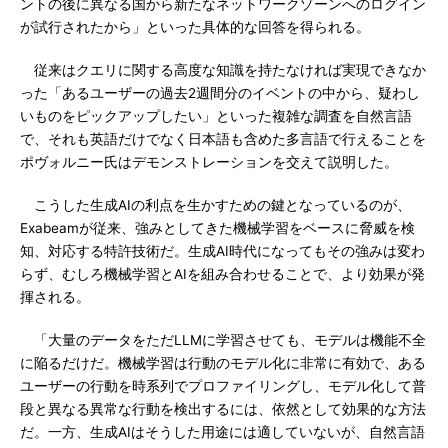
ントの後に異なる国から新たなネットワークゾーンへのログイン
が試行されたから」といった具体的な回答を得られる。
従来はクエリに関する高度な知識を持たなければ実現できなか
った「あるユーザーの過去2週間分のイベントの中から、疑わし
いものをピックアップしたい」といった複雑な調査を自然言語
で、それも英語だけでなく日本語も含めた多言語で行えることを
ポヴォルニー氏はデモンストレーションを交えて説明した。
こうした生成AIの利点を生かすための鍵となっているのが、
Exabeamが従来、強みとしてきた機械学習をベースに脅威を検
知、対応する特許技術だ。生成AI時代になってもその強みは変わ
らず、むしろ機械学習とAIを組み合わせることで、より効果が発
揮される。
「大量のデータをただLLMに学習させても、モデルは機能不全
に陥るだけだ。機械学習は行動のモデル化に非常に有効で、ある
ユーザーの行動を時系列でプロファイリングし、モデル化して普
段と異なる異常な行動を検出するには、依然として効果的な方法
だ。一方、生成AIはそうした用途には適していないが、自然言語