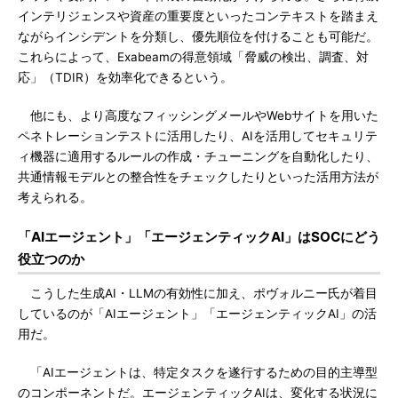
インテリジェンスや資産の重要度といったコンテキストを踏まえ
ながらインシデントを分類し、優先順位を付けることも可能だ。
これらによって、Exabeamの得意領域「脅威の検出、調査、対
応」（TDIR）を効率化できるという。
他にも、より高度なフィッシングメールやWebサイトを用いた
ペネトレーションテストに活用したり、AIを活用してセキュリテ
ィ機器に適用するルールの作成・チューニングを自動化したり、
共通情報モデルとの整合性をチェックしたりといった活用方法が
考えられる。
「AIエージェント」「エージェンティックAI」はSOCにどう
役立つのか
こうした生成AI・LLMの有効性に加え、ポヴォルニー氏が着目
しているのが「AIエージェント」「エージェンティックAI」の活
用だ。
「AIエージェントは、特定タスクを遂行するための目的主導型
のコンポーネントだ。エージェンティックAIは、変化する状況に