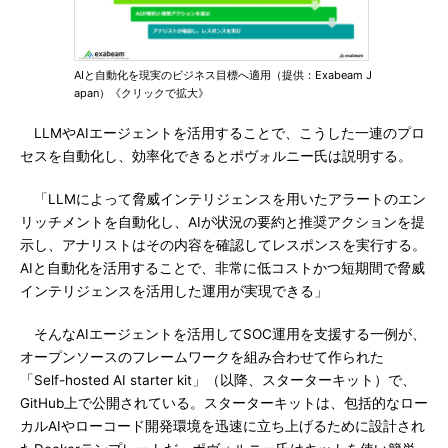
AIと自動化を現実のビジネス目標へ適用（提供：Exabeam J
apan）《クリックで拡大》
LLMやAIエージェントを活用することで、こうした一連のプロ
セスを自動化し、効率化できるとポヴォルニー氏は説明する。
「LLMによって脅威インテリジェンスを用いたアラートのエン
リッチメントを自動化し、AIが状況の要約と推奨アクションを提
示し、アナリストはその内容を確認してレスポンスを実行する。
AIと自動化を活用することで、非常に低コストかつ短期間で脅威
インテリジェンスを活用した運用が実現できる」
そんなAIエージェントを活用してSOC運用を支援する一例が、
オープンソースのフレームワークを組み合わせて作られた
「Self-hosted AI starter kit」（以降、スターターキット）で、
GitHub上で公開されている。スターターキットは、包括的なロー
カルAIやローコード開発環境を迅速に立ち上げるために設計され