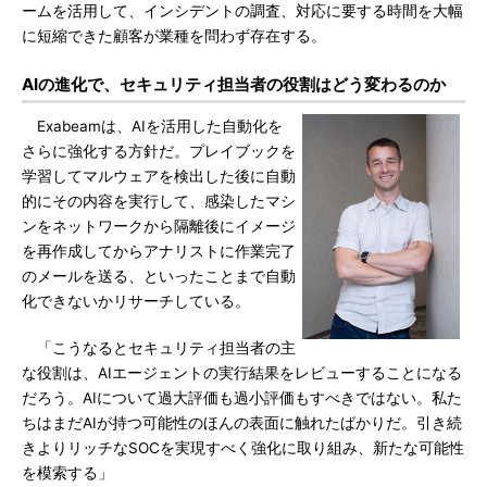
ームを活用して、インシデントの調査、対応に要する時間を大幅
に短縮できた顧客が業種を問わず存在する。
AIの進化で、セキュリティ担当者の役割はどう変わるのか
Exabeamは、AIを活用した自動化を
さらに強化する方針だ。プレイブックを
学習してマルウェアを検出した後に自動
的にその内容を実行して、感染したマシ
ンをネットワークから隔離後にイメージ
を再作成してからアナリストに作業完了
のメールを送る、といったことまで自動
化できないかリサーチしている。
「こうなるとセキュリティ担当者の主
な役割は、AIエージェントの実行結果をレビューすることになる
だろう。AIについて過大評価も過小評価もすべきではない。私た
ちはまだAIが持つ可能性のほんの表面に触れたばかりだ。引き続
きよりリッチなSOCを実現すべく強化に取り組み、新たな可能性
を模索する」