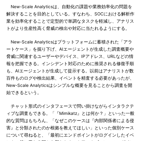
New-Scale Analyticsは、自動化の課題や業務効率化の問題を
解決することを目的としている。すなわち、SOCにおける解析作
業を効率化することで定型的で単調なタスクを軽減し、アナリス
トがより生産性高く脅威の検出や対応に当たれるようにする。
New-Scale Analyticsはプラットフォームに蓄積された「アラ
ートケース」を掘り下げ、AIエージェントが生成した調査概要や
脅威に関連するユーザーやデバイス、IPアドレス、URLなどの情
報を把握できる。インシデント対応のために推奨される修復手順
も、AIエージェントが生成して提示する。以前はアナリストが数
百件ものログや検出結果、イベントを精査する必要があったが、
New-Scale Analyticsはシンプルな概要を見ることから調査を開
始できるという。
チャット形式のインタフェースで問い掛けながらインタラクテ
ィブな調査もできる。「『Mimikatz』とは何か？」といった一般
的な質問はもちろん、「なぜこのケースは『内部関係者による侵
害』と分類されたのか根拠を教えてほしい」といった個別ケース
について尋ねると、「最初にエンドポイントがログインしたイベ