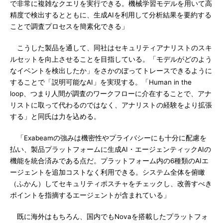
で非常に複雑なクエリを実行できる。機械学習モデルを用いて高
精度で検出するとともに、生成AIを利用して分析結果を要約する
ことで調査プロセスを簡素化できる」
こうした製品を通して、同社はセキュリティアナリストのスキ
ルセットを向上させることを目指している。「モデルがどのよう
なイベントを検出したか」をさかのぼってトレースできるように
することで「説明可能なAI」を実現する。「Human in the
loop、つまり人間が調査のワークフローに介在することで、アナ
リストに取って代わるのではなく、アナリストの経験をより拡張
する」と同氏は力を込める。
「Exabeamの強みは機密性やプライバシーにも十分に配慮を
払い、製品プラットフォームに生成AI・エージェンティックAIの
機能を統合済みである点だ。プラットフォーム内の6種類のAIエ
ージェントを追加コストなく利用できる。システム全体を俯瞰
（ふかん）してセキュリティポスチャをチェックし、改善すべき
ポイントを指摘するエージェントが含まれている」
既に海外はもちろん、国内でもNovaを搭載したプラットフォ