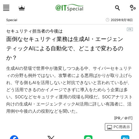
Special
2025年9月18日
セキュリティ担当者の今後は
面倒なセキュリティ業務は生成AI・エージェン
ティックAIによる自動化で、どこまで変わるの
か？
生成AIの登場で世界中が激変しつつある中、サイバーセキュリテ
ィの分野も例外ではない。攻撃者による悪用ばかりが取り上げら
れ、守る側もAIを活用しないと対抗できないと言われているが、
どう活用できるのかイメージできずに導入をためらう企業は多
い。SOCなどセキュリティ運用の現場も同様だ。SOCアナリスト
向けの生成AI・エージェンティックAI活用に詳しい有識者に、活
用例や今後の人の役割などを聞いた。
[PR／＠IT]
PC用表示