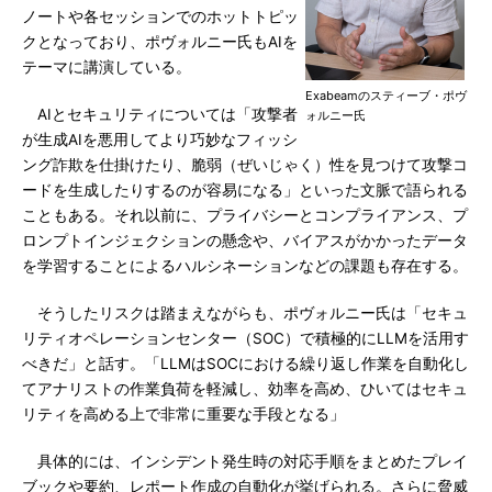
ノートや各セッションでのホットトピッ
クとなっており、ポヴォルニー氏もAIを
テーマに講演している。
Exabeamのスティーブ・ポヴ
AIとセキュリティについては「攻撃者
ォルニー氏
が生成AIを悪用してより巧妙なフィッシ
ング詐欺を仕掛けたり、脆弱（ぜいじゃく）性を見つけて攻撃コ
ードを生成したりするのが容易になる」といった文脈で語られる
こともある。それ以前に、プライバシーとコンプライアンス、プ
ロンプトインジェクションの懸念や、バイアスがかかったデータ
を学習することによるハルシネーションなどの課題も存在する。
そうしたリスクは踏まえながらも、ポヴォルニー氏は「セキュ
リティオペレーションセンター（SOC）で積極的にLLMを活用す
べきだ」と話す。「LLMはSOCにおける繰り返し作業を自動化し
てアナリストの作業負荷を軽減し、効率を高め、ひいてはセキュ
リティを高める上で非常に重要な手段となる」
具体的には、インシデント発生時の対応手順をまとめたプレイ
ブックや要約、レポート作成の自動化が挙げられる。さらに脅威