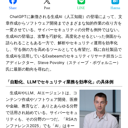
Share
Post
LINE
Hatena
ChatGPTに象徴される生成AI（人工知能）の登場によって、文
章作成からソフトウェア開発までさまざまな知的作業の在り方を
一変させている。サイバーセキュリティの分野も例外ではない。
生成AIの登場は、攻撃を巧妙化、高度化させるといった側面から
語られることもある一方で、解析やセキュリティ運用を効率化
し、守る側の力を高めるツールとしても有望だ。既に自社製品で
生成AIを活用しているExabeamのセキュリティリサーチ担当シニ
アディレクター、Steve Povolny（スティーブ・ポヴォルニー）
氏に最新の動向を尋ねた。
「自動化、LLMでセキュリティ業務を効率化」の具体例
生成AIやLLM、AIエージェントは、コ
ンテンツ作成やソフトウェア開発、医療
や金融、教育など、ありとあらゆる分野
で活用され始めている。サイバーセキュ
リティも、その分野の一つだ。「RSAカ
ンファレンス2025」でも「AI」はキー