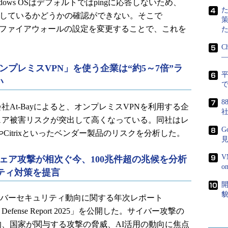
dows OSはデフォルトではpingに応答しないため、
稼働しているかどうかの確認ができない。そこで
efenderファイアウォールの設定を変更することで、これを
C
―
プレミスVPN」を使う企業は“約5～7倍”ラ
い
で
8
At-Bayによると、オンプレミスVPNを利用する企
ェア被害リスクが突出して高くなっている。同社はレ
G
oやCitrixといったベンダー製品のリスクを分析した。
V
ェア攻撃が相次ぐ今、100兆件超の兆候を分析
ュリティ対策を提言
開
貌
tはサイバーセキュリティ動向に関する年次レポート
gital Defense Report 2025」を公開した。サイバー攻撃の
、国家が関与する攻撃の脅威、AI活用の動向に焦点