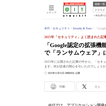
連載一覧
クラウド
メディア
AIを作
＠IT
セキュリティ
Security & Trust
「Goo
2025年「セキュリティ」よく読まれた記事“
「Google認定の拡
で「ランサムウェア」
2025年に公開された記事の中から、「セキ
ます。何が読者の関心を引いたのでしょうか
2025年12月31日 08時00分 公開
印刷
見る
＠ITでは、アプリケーション開発