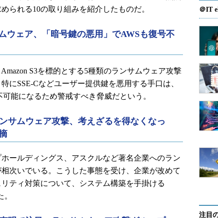
められる10の取り組みを紹介したものだ。
＠IT e
ランサムウェア、「暗号鍵の悪用」でAWSも復号不
oは、Amazon S3を標的とする5種類のランサムウェア攻撃
特にSSE-Cなどユーザー提供鍵を悪用する手口は、
不可能になるため警戒すべき脅威だという。
ンサムウェア攻撃、考えざるを得なくなっ
摘
ホールディングス、アスクルなど著名企業へのラン
が相次いでいる。こうした事態を受け、企業が改めて
ュリティ対策について、システム構築を手掛ける
た。
注目