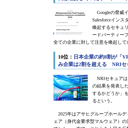
Googleの脅威
Salesforc
喚起するセキュリテ
ードパーティープラッ
全ての企業に対して注意を喚起して
10位：
日本企業の約8割が「V
み企業は2割を超える NRIセ
NRIセキュアは
の結果を発表し
するかどうか」
るという。
2025年はアサヒグループホール
ェア（身代金要求型マルウェア）の