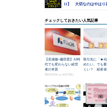
11】 大切なのはやはり
チェックしておきたい人気記事
【見城徹×藤田晋】AI時
取引先に「★4
代でも変わらない経営
めたい、でも要
者の本質
くい？ 経産省
評価制度」で直
PR(FINCHI on GOETHE)
板挟みの現実