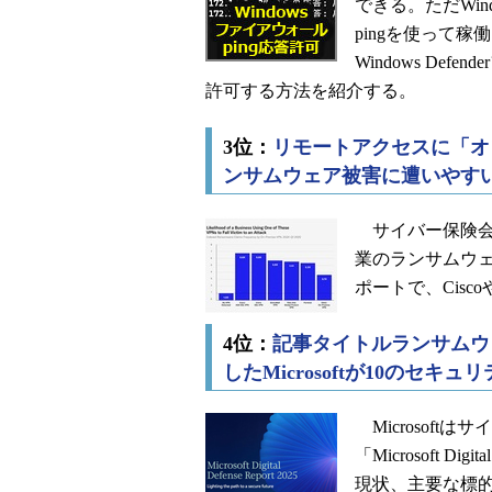
できる。ただWin
pingを使って
Windows D
許可する方法を紹介する。
3位：
リモートアクセスに「オン
ンサムウェア被害に遭いやす
サイバー保険会社
業のランサムウ
ポートで、Cisc
4位：
記事タイトルランサムウ
したMicrosoftが10のセキ
Microsof
「Microsoft Di
現状、主要な標的