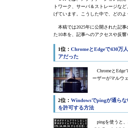
トワーク、サーバ＆ストレージなど
げています。こうした中で、どのよ
本稿では2025年に公開された記
た10本を、記事へのアクセスや反
1位：
ChromeとEdgeで43
アだった
ChromeとEd
ーザーがマルウ
2位：
Windowsでping
を許可する方法
pingを使うと