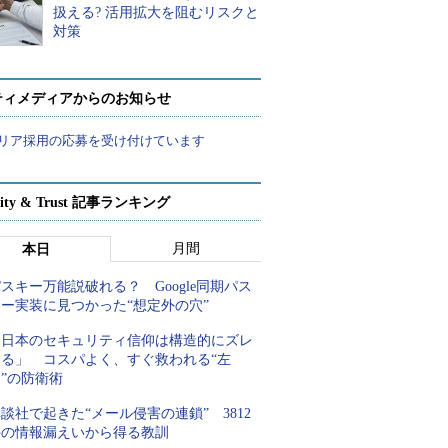
扱える? 活用拡大を阻むリスクと
対策
ティメディアからのお知らせ
リア採用の応募を受け付けています
rity & Trust 記事ランキング
月間
本日
スキー万能説破れる？ Google同期パス
キー実装に見つかった“想定外の穴”
「日本のセキュリティ信仰は構造的にズレ
てる」 コスパよく、すぐ救われる“左
”の防衛術
談社で起きた“メール侵害の連鎖” 3812
件の情報漏えいから得る教訓