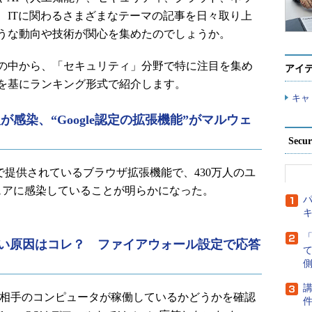
、ITに関わるさまざまなテーマの記事を日々取り上
うな動向や技術が関心を集めたのでしょうか。
事の中から、「セキュリティ」分野で特に注目を集め
アイ
響を基にランキング形式で紹介します。
キャ
0万人が感染、“Google認定の拡張機能”がマルウェ
Secu
geで提供されているブラウザ拡張機能で、430万人のユ
ェアに感染していることが明らかになった。
パ
が通らない原因はコレ？ ファイアウォール設定で応答
側
講
、相手のコンピュータが稼働しているかどうかを確認