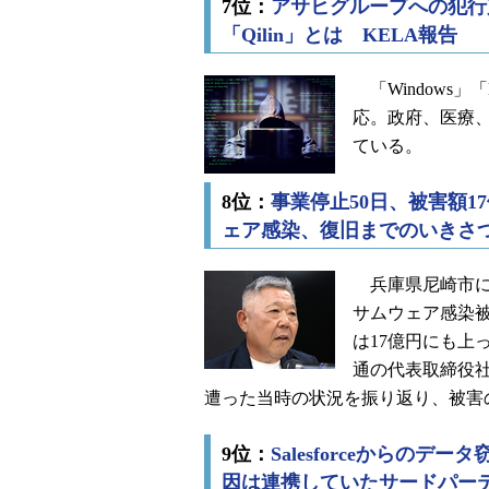
7位：
アサヒグループへの犯行
「Qilin」とは KELA報告
「Windows」「
応。政府、医療
ている。
8位：
事業停止50日、被害額
ェア感染、復旧までのいきさ
兵庫県尼崎市に本
サムウェア感染被
は17億円にも上
通の代表取締役
遭った当時の状況を振り返り、被害
9位：
Salesforceからのデータ窃
因は連携していたサードパー