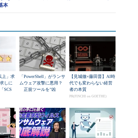
基本
以上」求
「PowerShell」がランサ
【見城徹×藤田晋】AI時
求しに
ムウェア攻撃に悪用？
代でも変わらない経営
「SCS
正規ツールを“凶
者の本質
面する
器”にする手口と対策
PR(FINCHI on GOETHE)