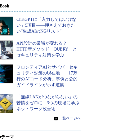
Book
ChatGPTに「入力してはいけな
い」5項目――押さえておきた
い“生成AIのNGリスト”
API設計の常識が変わる？
HTTP新メソッド「QUERY」と
セキュリティ対策を学ぶ
フロンティアAIとサイバーセキ
ュリティ対策の現在地 「17万
行のAIコード分析」事例と公的
ガイドラインが示す道筋
「無線LANがつながらない」の
苦情をゼロに 3つの現場に学ぶ
ネットワーク改善術
»
一覧ページへ
のテーマ