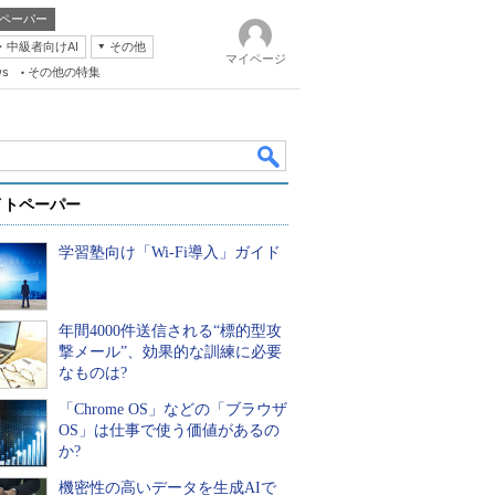
ペーパー
・中級者向けAI
その他
マイページ
ws
その他の特集
イトペーパー
学習塾向け「Wi-Fi導入」ガイド
年間4000件送信される“標的型攻
k
撃メール”、効果的な訓練に必要
なものは?
「Chrome OS」などの「ブラウザ
OS」は仕事で使う価値があるの
か?
機密性の高いデータを生成AIで