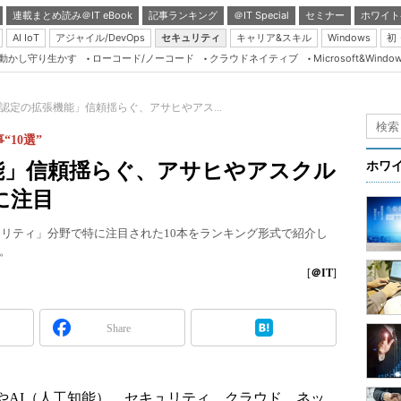
連載まとめ読み＠IT eBook
記事ランキング
＠IT Special
セミナー
ホワイト
AI IoT
アジャイル/DevOps
セキュリティ
キャリア&スキル
Windows
初
り動かし守り生かす
ローコード/ノーコード
クラウドネイティブ
Microsoft&Windo
Server & Storage
HTML5 + UX
gle認定の拡張機能」信頼揺らぐ、アサヒやアス...
Smart & Social
10選”
Coding Edge
張機能」信頼揺らぐ、アサヒやアスクル
ホワ
Java Agile
に注目
Database Expert
ュリティ」分野で特に注目された10本をランキング形式で紹介し
Linux ＆ OSS
。
Master of IP Networ
[
＠IT
]
Security & Trust
Share
Test & Tools
Insider.NET
ブログ
やAI（人工知能）、セキュリティ、クラウド、ネッ