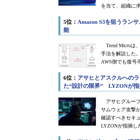
を当て、組織に求
5位：
Amazon S3を狙う
能
Trend Micr
手法を解説した。
AWS側でも復号
6位：
アサヒとアスクルへのラ
た“設計の限界” LYZONが指
アサヒグループ
サムウェア攻撃
確認すべきセキ
LYZONが指摘し