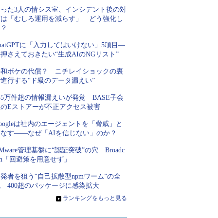
たった3人の情シス室、インシデント後の対
策は「むしろ運用を減らす」 どう強化し
た？
hatGPTに「入力してはいけない」5項目―
押さえておきたい“生成AIのNGリスト”
平和ボケの代償？ ニチレイショックの裏
進行する“ド級のデータ漏えい”
85万件超の情報漏えいが発覚 BASE子会
社のEストアーが不正アクセス被害
oogleは社内のエージェントを「脅威」と
見なす――なぜ「AIを信じない」のか？
Mware管理基盤に“認証突破”の穴 Broadc
om「回避策を用意せず」
発者を狙う“自己拡散型npmワーム”の全
 400超のパッケージに感染拡大
»
ランキングをもっと見る