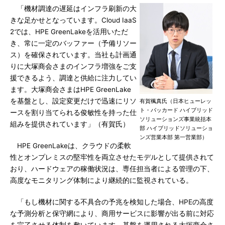
「機材調達の遅延はインフラ刷新の大
きな足かせとなっています。Cloud IaaS
2では、HPE GreenLakeを活用いただ
き、常に一定のバッファー（予備リソー
ス）を確保されています。当社も計画通
りに大塚商会さまのインフラ増強をご支
援できるよう、調達と供給に注力してい
ます。大塚商会さまはHPE GreenLake
を基盤とし、設定変更だけで迅速にリソ
有賀楓真氏（日本ヒューレッ
ト・パッカード ハイブリッド
ースを割り当てられる俊敏性を持った仕
ソリューションズ事業統括本
組みを提供されています」（有賀氏）
部 ハイブリッドソリューショ
ンズ営業本部 第一営業部）
HPE GreenLakeは、クラウドの柔軟
性とオンプレミスの堅牢性を両立させたモデルとして提供されて
おり、ハードウェアの稼働状況は、専任担当者による管理の下、
高度なモニタリング体制により継続的に監視されている。
「もし機材に関する不具合の予兆を検知した場合、HPEの高度
な予測分析と保守網により、商用サービスに影響が出る前に対応