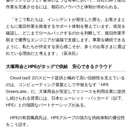
威やランサムウェア被害のような有事において、自社のみで復旧
作業を完遂させるには、相応のノウハウと体制が求められる。
「そこで私たちは、インシデントが発生した際も、お客さまと
ともに復旧作業を推進するサポート体制を整えています。状況を
確認し、どこまでロールバックするのかを判断して、復旧作業手
順まで優秀なエンジニアが遠隔で支援します。事業を継続できる
ように、私たちが伴走する安心感こそが、多くのお客さまに選ば
れている理由だと考えます」（富永氏）
大塚商会とHPEがタッグで供給 安心できるクラウド
Cloud IaaS 2のスピード提供と極めて高い信頼性を支えている
のは、コンピューティング基盤として中核をなす「HPE
GreenLake」だ。大塚商会が安定してリソースを利用企業に提供
し続けられる背景には、日本ヒューレット・パッカード（以下、
HPE）との強固なパートナーシップがある。
HPEの有賀楓真氏は、HPEグループの強力な供給体制の優位性
をこう話す。