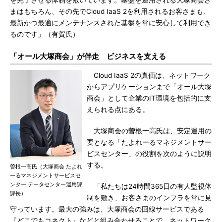
を完了させる体制を敷いています。基盤を運用される大塚商会さ
まはもちろん、その先でCloud IaaS 2を利用されるお客さまも、
最新かつ最適にメンテナンスされた基盤を常に安心して利用でき
るのです」（有賀氏）
「オール大塚商会」が伴走 ビジネスを支える
Cloud IaaS 2の真価は、ネットワーク
からアプリケーションまで「オール大塚
商会」として企業のIT環境を包括的に支
えられる点にある。
大塚商会の曽根一高氏は、安定運用の
要となる「たよれーるマネジメントサー
ビスセンター」の役割を次のように説明
する。
曽根一高氏（大塚商会 たよれ
ーるマネジメントサービスセ
ンター データセンター運用課
「私たちは24時間365日の有人監視体
課長）
制を敷き、お客さまのインフラを常に見
守っています。最大の強みは、大塚商会の回線サービスである
『どこでもコネクト』などと組み合わせることで、ネットワーク