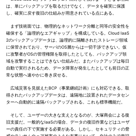
は、単にバックアップを取るだけでなく、データを確実に保護
し、確実に戻す復旧の仕組みが用意されている点にある。
まず技術面では、物理的なネットワーク分離と同等の安全性を
確保する「論理的なエアギャップ」を構成している。Cloud IaaS
2のバックアップデータは、論理的に隔離されたストレージ領域
に保管されており、サーバのOS層からは一切干渉できない。仮
に攻撃者がOSの管理権限を取得したとしても、バックアップ領
域を攻撃することはできない仕組みだ。またバックアップは毎日
自動で実行されるため、データ障害が発生したとしても前日の正
常な状態へ速やかに巻き戻せる。
広域災害を見据えたBCP（事業継続計画）にも対応できる。取
得されたバックアップデータは、遠隔地に設置されたデータセン
ターへ自動的に遠隔バックアップされる。これも標準機能だ。
そして、ユーザーの大きな支えとなるのが、大塚商会による復
旧支援だ。一般的なIaaSの場合、データの復旧作業などはユーザ
ーの責任の下で実施する必要がある。しかし、セキュリティの脅