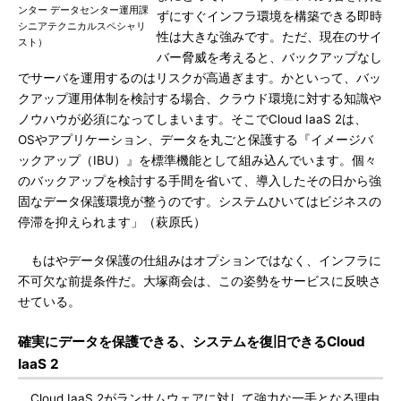
ンター データセンター運用課
ずにすぐインフラ環境を構築できる即時
シニアテクニカルスペシャリ
性は大きな強みです。ただ、現在のサイ
スト）
バー脅威を考えると、バックアップなし
でサーバを運用するのはリスクが高過ぎます。かといって、バッ
クアップ運用体制を検討する場合、クラウド環境に対する知識や
ノウハウが必須になってしまいます。そこでCloud IaaS 2は、
OSやアプリケーション、データを丸ごと保護する『イメージバ
ックアップ（IBU）』を標準機能として組み込んでいます。個々
のバックアップを検討する手間を省いて、導入したその日から強
固なデータ保護環境が整うのです。システムひいてはビジネスの
停滞を抑えられます」（萩原氏）
もはやデータ保護の仕組みはオプションではなく、インフラに
不可欠な前提条件だ。大塚商会は、この姿勢をサービスに反映さ
せている。
確実にデータを保護できる、システムを復旧できるCloud
IaaS 2
Cloud IaaS 2がランサムウェアに対して強力な一手となる理由