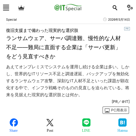
Special
2026年5月14日
復旧支援まで備わった現実的な選択肢
ランサムウェア、サーバ調達難、慢性的な人材
不足――難局に直面する企業は「サーバ更新」
をどう見直すべきか
あえてオンプレミスでシステムを運用し続ける企業は多い。しか
し、世界的なITリソース不足と調達遅延、バックアップを無効化
するランサムウェア攻撃、深刻なIT人材不足といった課題が顕在
化する中で、インフラ戦略そのものの見直しを迫られている。将
来を見据えた現実的な選択肢とは何か。
[PR／＠IT]
PC用表示
Share
Post
LINE
Hatena