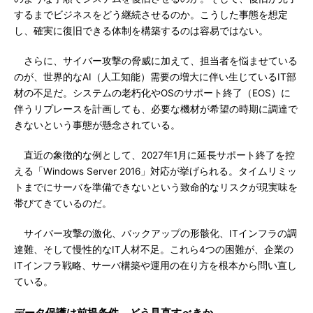
するまでビジネスをどう継続させるのか。こうした事態を想定
し、確実に復旧できる体制を構築するのは容易ではない。
さらに、サイバー攻撃の脅威に加えて、担当者を悩ませている
のが、世界的なAI（人工知能）需要の増大に伴い生じているIT部
材の不足だ。システムの老朽化やOSのサポート終了（EOS）に
伴うリプレースを計画しても、必要な機材が希望の時期に調達で
きないという事態が懸念されている。
直近の象徴的な例として、2027年1月に延長サポート終了を控
える「Windows Server 2016」対応が挙げられる。タイムリミッ
トまでにサーバを準備できないという致命的なリスクが現実味を
帯びてきているのだ。
サイバー攻撃の激化、バックアップの形骸化、ITインフラの調
達難、そして慢性的なIT人材不足。これら4つの困難が、企業の
ITインフラ戦略、サーバ構築や運用の在り方を根本から問い直し
ている。
データ保護は前提条件 どう見直すべきか