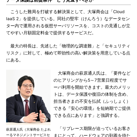
こうした難局を打破する解決策として、大塚商会は「Cloud
IaaS 2」を提供している。同社の堅牢（けんろう）なデータセン
ター内で運用される仮想サーバリソースを、コストの見通しが立
てやすい月額固定料金で提供するサービスだ。
最大の特長は、先述した「物理的な調達難」と「セキュリティ
リスク」に対して、極めて即効性の高い解決策を用意している点
にある。
大塚商会の萩原通人氏は、「要件など
のヒアリングから5～7営業日程度でサ
ーバ利用を開始できます。最大のメリッ
トは、データ保護や復旧の体制を含め、
担当者さまの不安を払拭（ふっしょく）
できる『安心の環境』を短納期でご提供
できる点にあります」と強調する。
「リプレース期限が迫っているお客さ
萩原通人氏（大塚商会 たよれ
ーるマネジメントサービスセ
まにとって、ハードウェアの到着を待た