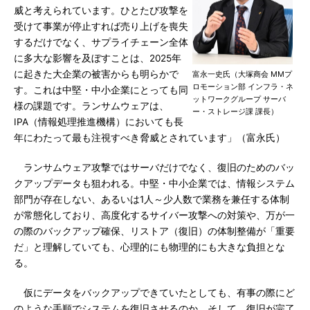
威と考えられています。ひとたび攻撃を
受けて事業が停止すれば売り上げを喪失
するだけでなく、サプライチェーン全体
に多大な影響を及ぼすことは、2025年
に起きた大企業の被害からも明らかで
富永一史氏（大塚商会 MMプ
ロモーション部 インフラ・ネ
す。これは中堅・中小企業にとっても同
ットワークグループ サーバ
様の課題です。ランサムウェアは、
ー・ストレージ課 課長）
IPA（情報処理推進機構）においても長
年にわたって最も注視すべき脅威とされています」（富永氏）
ランサムウェア攻撃ではサーバだけでなく、復旧のためのバッ
クアップデータも狙われる。中堅・中小企業では、情報システム
部門が存在しない、あるいは1人～少人数で業務を兼任する体制
が常態化しており、高度化するサイバー攻撃への対策や、万が一
の際のバックアップ確保、リストア（復旧）の体制整備が「重要
だ」と理解していても、心理的にも物理的にも大きな負担とな
る。
仮にデータをバックアップできていたとしても、有事の際にど
のような手順でシステムを復旧させるのか。そして、復旧が完了