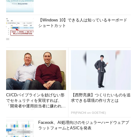
【Windows 10】できる人は知っているキーボード
ショートカット
CI/CDパイプラインを妨げない形
【西野亮廣】つくりたいものを追
でセキュリティを実現すれば、
求できる環境の作り方とは
「開発者や運用担当者に嫌われな
いWAF」は可能か
PR(FINCHI on GOETHE)
Faceook、AI処理向けのモジュラーハードウェアプ
ラットフォームとASICを発表