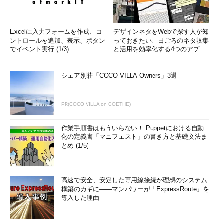
Excelに入力フォームを作成、コ
デザインネタをWebで探す人が知
ントロールを追加、表示、ボタン
っておきたい、日ごろのネタ収集
でイベント実行 (1/3)
と活用を効率化する4つのアプリ
(1/3)
シェア別荘「COCO VILLA Owners」3選
PR(COCO VILLA on GOETHE)
作業手順書はもういらない！ Puppetにおける自動
化の定義書「マニフェスト」の書き方と基礎文法ま
とめ (1/5)
高速で安全、安定した専用線接続が理想のシステム
構築のカギに――マンパワーが「ExpressRoute」を
導入した理由