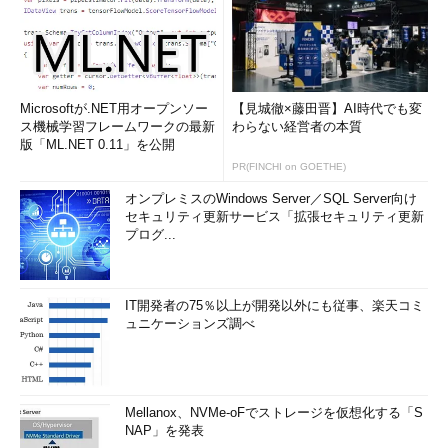
Microsoftが.NET用オープンソー
【見城徹×藤田晋】AI時代でも変
ス機械学習フレームワークの最新
わらない経営者の本質
版「ML.NET 0.11」を公開
PR(FINCHI on GOETHE)
オンプレミスのWindows Server／SQL Server向け
セキュリティ更新サービス「拡張セキュリティ更新
プログ...
IT開発者の75％以上が開発以外にも従事、楽天コミ
ュニケーションズ調べ
Mellanox、NVMe-oFでストレージを仮想化する「S
NAP」を発表