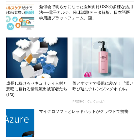
勉強会で明らかになった医療向けOSSの多様な活用
法──電子カルテ、臨床試験データ解析、日本語医
学用語プラットフォーム、画...
成長し続けるセキュリティ人材と
落とすケアで美肌に差が！〝潤い
悲嘆に暮れる情報流出被害者たち
呼び込むクレンジングオイル〟
(1/3)
PR(DHC｜CanCam.jp)
マイクロソフトとレッドハットがクラウドで提携