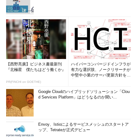
【西野亮廣】ビジネス書最新刊
ハイパーコンバージドインフラが
『北極星 僕たちはどう働くか』
有力な選択肢、ノークリサーチが
中堅中小業のサーバ更新方針を調
査
PR(FINCHI on GOETHE)
Google Cloudのハイブリッドソリューション「Clou
d Services Platform」はどうなるのか聞い...
Envoy、Istioによるサービスメッシュのスタートア
ップ、Tetrateが正式デビュー