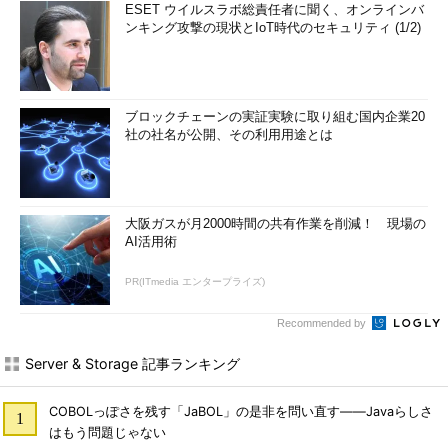
ESET ウイルスラボ総責任者に聞く、オンラインバ
ンキング攻撃の現状とIoT時代のセキュリティ (1/2)
ブロックチェーンの実証実験に取り組む国内企業20
社の社名が公開、その利用用途とは
大阪ガスが月2000時間の共有作業を削減！ 現場の
AI活用術
PR(ITmedia エンタープライズ)
Recommended by
Server & Storage 記事ランキング
COBOLっぽさを残す「JaBOL」の是非を問い直す――Javaらしさ
はもう問題じゃない