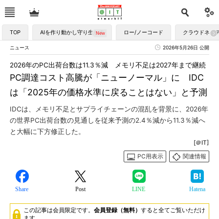
TOP
AIを作り動かし守り生かす
ロー/ノーコード
クラウドネイ
ニュース
2026年5月26日 公開
2026年のPC出荷台数は11.3％減 メモリ不足は2027年まで継続
PC調達コスト高騰が「ニューノーマル」に IDC
は「2025年の価格水準に戻ることはない」と予測
IDCは、メモリ不足とサプライチェーンの混乱を背景に、2026年
の世界PC出荷台数の見通しを従来予測の2.4％減から11.3％減へ
と大幅に下方修正した。
[＠IT]
PC用表示
関連情報
Share
Post
LINE
Hatena
この記事は会員限定です。
会員登録（無料）
すると全てご覧いただけ
ます。