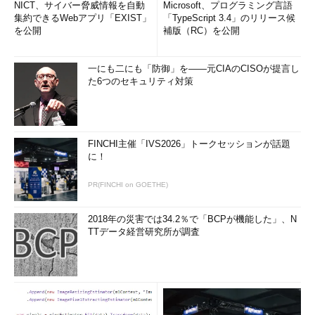
NICT、サイバー脅威情報を自動
Microsoft、プログラミング言語
集約できるWebアプリ「EXIST」
「TypeScript 3.4」のリリース候
を公開
補版（RC）を公開
一にも二にも「防御」を――元CIAのCISOが提言し
た6つのセキュリティ対策
FINCHI主催「IVS2026」トークセッションが話題
に！
PR(FINCHI on GOETHE)
2018年の災害では34.2％で「BCPが機能した」、N
TTデータ経営研究所が調査