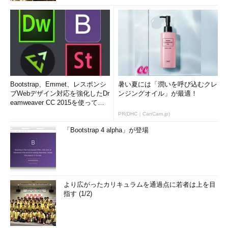
Bootstrap、Emmet、レスポンシ
暑い夏には「潤いを呼び込むクレ
ブWebデザイン対応を強化したDr
ンジングオイル」が最適！
eamweaver CC 2015を使って
み...
PR(DHC｜CanCam.jp)
「Bootstrap 4 alpha」が登場
より広がったカリキュラムを通過点に若者は上を目
指す (1/2)