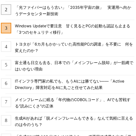
「光ファイバーはもう古い」「2035年宇宙の旅」 実運用へ向か
うデータセンター新技術
Windows Updateで要注意 甘く見るとPCの起動も認証も止まる
「3つのセキュリティ移行」
トヨタが「6カ月もかかっていた高性能PCの調達」を不要に 何を
変えたのか？
富士通も日立も去る、日本での「メインフレーム脱却」が一筋縄で
はいかない理由
ITインフラ専門家の私でも、もうAIには勝てない――「Active
Directory」障害対応をAIに丸ごと任せてみた結果
メインフレームに眠る「年代物のCOBOLコード」、AIでも苦戦す
る"読みにくさ"の正体
生成AIがあれば「脱メインフレームもできる」なんて気軽に言える
のは今のうち？