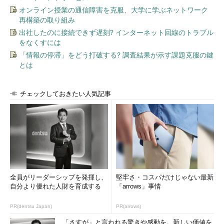
オンライン授業の通信障害を克服、大学に学ぶネットワーク
再構築の取り組み
出社したのに接続できず遅刻? インターネット回線のトラブル
をなくすには
「情報の停滞」をどう打破する? 調査結果が示す課題克服の鍵
とは
チェックしておきたい人気記事
全員がリーダーシップを発揮し、
堅牢さ・コスパだけじゃない最新
自分より優れた人財を育成する
「arrows」事情
PR(dentsu Japan)
PR(arrows)
「さすが」と言われる驚きや感動を。新しい価値を