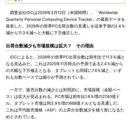
調査会社IDCは2026年3月12日（米国時間）、「Worldwide
Quarterly Personal Computing Device Tracker」の最新データを
発表した。2026年の世界PC出荷台数の見通しを従来予測の2.4％
減から11.3％減へと大幅に下方修正した。
出荷台数減少も市場規模は拡大？ その理由
IDCによると、2026年の世界PC出荷台数は前年比で11.3％減と
なる見込みだ。これは2025年11月時点の予測である2.4％減から
の大幅な下方修正となる。タブレットも同様に7.6％減と、いず
れも台数ベースでは縮小が予測されている。
一方で、販売台数の減少とは対照的に、市場規模（金額ベー
ス）は拡大が見込まれる。PC市場は前年比1.6％増の2740億ド
ル、タブレット市場は同3.9％増の668億ドルとなる見通しだ。
これは平均販売価格（ASP）の上昇が台数減少を補う形になるた
めとされている。