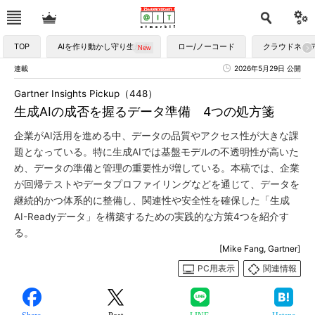
TOP
AIを作り動かし守り生かす
ロー/ノーコード
クラウドネイ
連載
2026年5月29日 公開
Gartner Insights Pickup（448）
生成AIの成否を握るデータ準備 4つの処方箋
企業がAI活用を進める中、データの品質やアクセス性が大きな課
題となっている。特に生成AIでは基盤モデルの不透明性が高いた
め、データの準備と管理の重要性が増している。本稿では、企業
が回帰テストやデータプロファイリングなどを通じて、データを
継続的かつ体系的に整備し、関連性や安全性を確保した「生成
AI-Readyデータ」を構築するための実践的な方策4つを紹介す
る。
[Mike Fang, Gartner]
PC用表示
関連情報