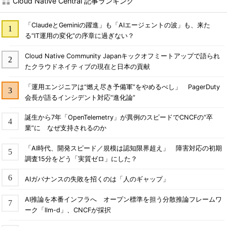
Cloud Native Central 記事ランキング
「ClaudeとGeminiの躍進」も「AIエージェントの波」も、来た
る“IT運用の変化”の序章に過ぎない？
Cloud Native Community Japanキックオフミートアップで語られ
たクラウドネイティブの現在と日本の貢献
「運用エンジニアは“燃え尽き予備軍”をやめるべし」 PagerDuty
会長が語るインシデント対応“進化論”
誕生から7年「OpenTelemetry」が異例のスピードでCNCFの“卒
業”に なぜ支持されるのか
「AI時代、開発スピード／規模は認知限界超え」 障害対応の初期
調査15分をどう「実質ゼロ」にした？
AIガバナンスの失敗を招くのは「人のギャップ」
AI推論を本番インフラへ オープン標準を担う分散推論フレームワ
ーク「llm-d」、CNCFが採択