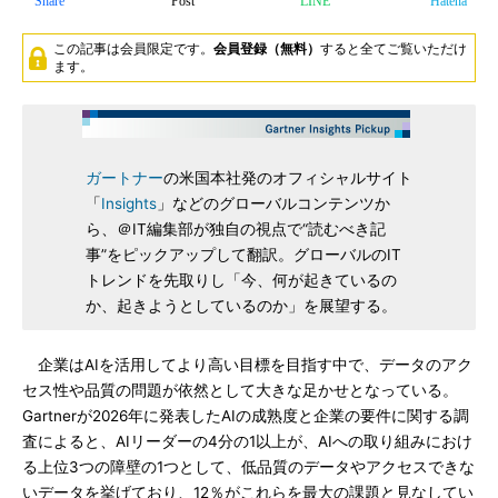
Share
Post
LINE
Hatena
この記事は会員限定です。
会員登録（無料）
すると全てご覧いただけ
ます。
ガートナー
の米国本社発のオフィシャルサイト
「
Insights
」などのグローバルコンテンツか
ら、＠IT編集部が独自の視点で“読むべき記
事”をピックアップして翻訳。グローバルのIT
トレンドを先取りし「今、何が起きているの
か、起きようとしているのか」を展望する。
企業はAIを活用してより高い目標を目指す中で、データのアク
セス性や品質の問題が依然として大きな足かせとなっている。
Gartnerが2026年に発表したAIの成熟度と企業の要件に関する調
査によると、AIリーダーの4分の1以上が、AIへの取り組みにおけ
る上位3つの障壁の1つとして、低品質のデータやアクセスできな
いデータを挙げており、12％がこれらを最大の課題と見なしてい