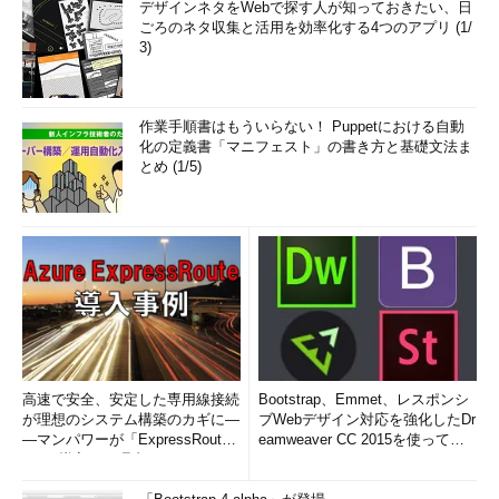
デザインネタをWebで探す人が知っておきたい、日
ごろのネタ収集と活用を効率化する4つのアプリ (1/
3)
作業手順書はもういらない！ Puppetにおける自動
化の定義書「マニフェスト」の書き方と基礎文法ま
とめ (1/5)
高速で安全、安定した専用線接続
Bootstrap、Emmet、レスポンシ
が理想のシステム構築のカギに―
ブWebデザイン対応を強化したDr
―マンパワーが「ExpressRout
eamweaver CC 2015を使って
e」を導入した理由
み...