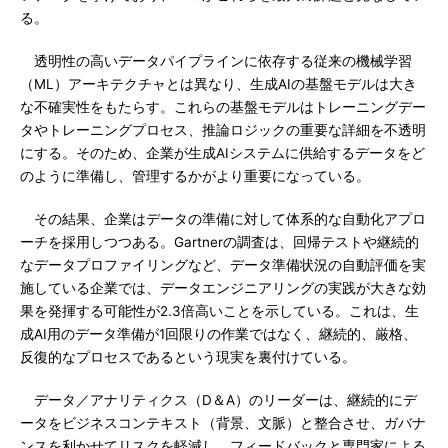
る。
透明性の高いデータパイプラインに依存する従来の機械学習
（ML）アーキテクチャとは異なり、生成AIの基盤モデルは大き
な不確実性をもたらす。これらの基盤モデルはトレーニングデー
タやトレーニングプロセス、推論ロジックの重要な詳細を不透明
にする。そのため、企業が生成AIシステムに供給するデータをど
のように準備し、管理するかがより重要になっている。
その結果、企業はデータの準備に対して体系的な自動化アプロ
ーチを採用しつつある。Gartnerの調査は、回帰テストや継続的
なデータプロファイリングなど、データ準備状況の自動評価を実
施している企業では、データエンジニアリングの実践が大きな効
果を発揮する可能性が2.3倍高いことを示している。これは、生
成AI用のデータ準備が1回限りの作業ではなく、継続的、厳格、
反復的なプロセスであるという現実を裏付けている。
データ／アナリティクス（D＆A）のリーダーは、継続的にデ
ータをビジネスコンテキスト（背景、文脈）と整合させ、ガバナ
ンスを利かせてリスクを軽減し、フィードバックと専門家による