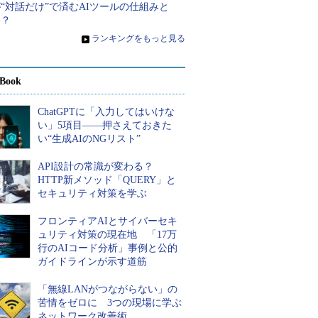
“対話だけ”で済むAIツールの仕組みと
は？
»
ランキングをもっと見る
Book
ChatGPTに「入力してはいけな
い」5項目――押さえておきた
い“生成AIのNGリスト”
API設計の常識が変わる？
HTTP新メソッド「QUERY」と
セキュリティ対策を学ぶ
フロンティアAIとサイバーセキ
ュリティ対策の現在地 「17万
行のAIコード分析」事例と公的
ガイドラインが示す道筋
「無線LANがつながらない」の
苦情をゼロに 3つの現場に学ぶ
ネットワーク改善術