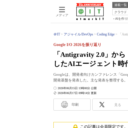
連載一覧
クラウド
メディア
AIを作
＠IT
アジャイル/DevOps
Coding Edge
「Ant
Google I/O 2026を振り返り
「Antigravity 2.0
したAIエージェント時
Googleは、開発者向けカンファレンス「Goog
開発基盤を発表した。主な発表を整理する。
2026年06月15日 13時00分 公開
2026年06月17日 09時14分 更新
印刷
見る
この記事は会員限定です。