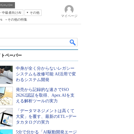
ペーパー
・中級者向けAI
その他
マイページ
ws
その他の特集
イトペーパー
中身が全く分からないレガシー
システムも改修可能 AI活用で変
わるシステム開発
発売から記録的な速さでISO
k
26262認証を取得、Apex.AIを支
える解析ツールの実力
「データマネジメントは高くて
大変」を覆す、最新のETL+デー
タカタログの実力
5分で分かる「AI駆動開発エージ