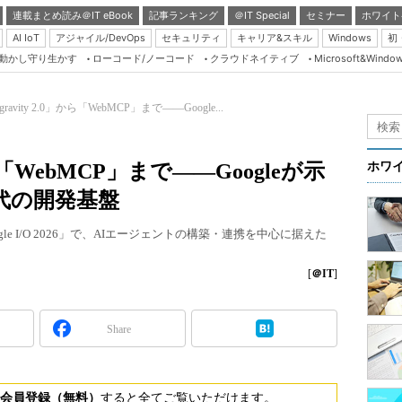
連載まとめ読み＠IT eBook
記事ランキング
＠IT Special
セミナー
ホワイト
AI IoT
アジャイル/DevOps
セキュリティ
キャリア&スキル
Windows
初
り動かし守り生かす
ローコード/ノーコード
クラウドネイティブ
Microsoft&Windo
Server & Storage
HTML5 + UX
igravity 2.0」から「WebMCP」まで――Google...
Smart & Social
Coding Edge
」から「WebMCP」まで――Googleが示
ホワ
Java Agile
代の開発基盤
Database Expert
le I/O 2026」で、AIエージェントの構築・連携を中心に据えた
Linux ＆ OSS
Master of IP Networ
[
＠IT
]
Security & Trust
Share
Test & Tools
Insider.NET
ブログ
会員登録（無料）
すると全てご覧いただけます。