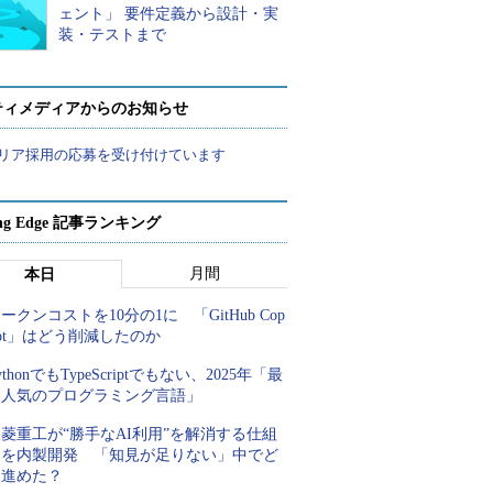
ェント」 要件定義から設計・実
装・テストまで
ティメディアからのお知らせ
リア採用の応募を受け付けています
ing Edge 記事ランキング
月間
本日
ークンコストを10分の1に 「GitHub Cop
lot」はどう削減したのか
ythonでもTypeScriptでもない、2025年「最
も人気のプログラミング言語」
菱重工が“勝手なAI利用”を解消する仕組
みを内製開発 「知見が足りない」中でど
う進めた？