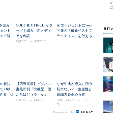
が
026を読み
GOETHEとFINCHIがタ
AIエージェントにWeb
＠IT e
ジェント
ッグを組み、新メディ
開発の「最新ベストプ
ェア開
アを創設
ラクティス」を伝える
りつい
スキル Googleが公開
PR(FINCHI on GOETHE)
足の解決
【西野亮廣】ビジネス
なぜ生成AI導入に踏み
でAI検
書最新刊『北極星 僕
切れない？ 生産性と
きる「G
たちはどう働くか』
組織力を高める鍵
I」
PR(FINCHI on GOETHE)
PR(ITmedia エンタープライ
ズ)
Recommended by