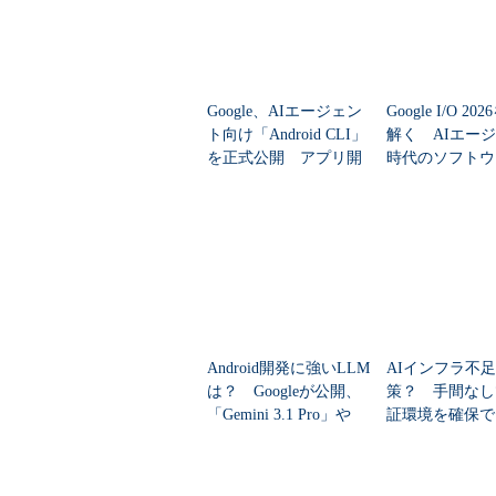
Google、AIエージェン
Google I/O 2
ト向け「Android CLI」
解く AIエー
を正式公開 アプリ開
時代のソフトウ
発が“3倍高速”に
発はどこにたど
たのか
Android開発に強いLLM
AIインフラ不
は？ Googleが公開、
策？ 手間なし
「Gemini 3.1 Pro」や
証環境を確保で
「Claude Opus 4....
oogle Colab CL