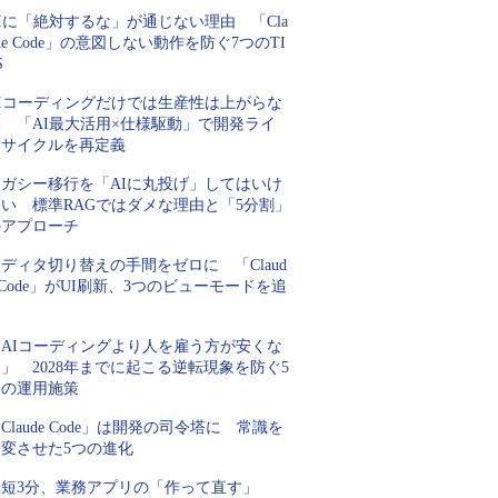
Iに「絶対するな」が通じない理由 「Cla
de Code」の意図しない動作を防ぐ7つのTI
S
AIコーディングだけでは生産性は上がらな
い 「AI最大活用×仕様駆動」で開発ライ
フサイクルを再定義
レガシー移行を「AIに丸投げ」してはいけ
ない 標準RAGではダメな理由と「5分割」
のアプローチ
ディタ切り替えの手間をゼロに 「Claud
 Code」がUI刷新、3つのビューモードを追
加
「AIコーディングより人を雇う方が安くな
」 2028年までに起こる逆転現象を防ぐ5
つの運用施策
Claude Code」は開発の司令塔に 常識を
一変させた5つの進化
最短3分、業務アプリの「作って直す」