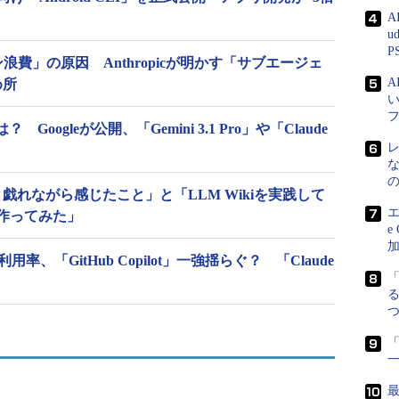
A
u
P
ークン浪費」の原因 Anthropicが明かす「サブエージェ
め所
 Googleが公開、「Gemini 3.1 Pro」や「Claude
ity 2.0と戯れながら感じたこと」と「LLM Wikiを実践して
エ
作ってみた」
e
率、「GitHub Copilot」一強揺らぐ？ 「Claude
る
「