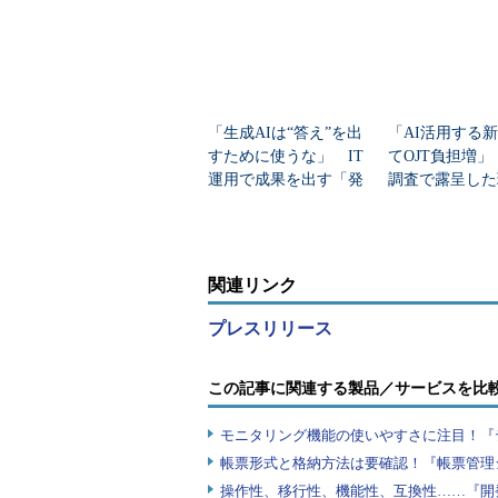
「生成AIは“答え”を出
「AI活用する
すために使うな」 IT
てOJT負担増
運用で成果を出す「発
調査で露呈した
散」の生かし方
苦悩
関連リンク
プレスリリース
この記事に関連する製品／サービスを比
モニタリング機能の使いやすさに注目！『
帳票形式と格納方法は要確認！『帳票管理
操作性、移行性、機能性、互換性……『開