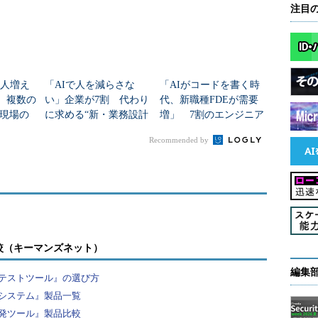
注目
新人増え
「AIで人を減らさな
「AIがコードを書く時
」 複数の
い」企業が7割 代わり
代、新職種FDEが需要
現場の
に求める“新・業務設計
増」 7割のエンジニア
力”とは
が思う理由
Recommended by
較（キーマンズネット）
編集
テストツール』の選び方
システム』製品一覧
発ツール』製品比較