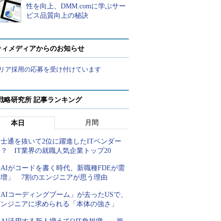
性を向上、DMM.comに学ぶサー
ビス品質向上の秘訣
ティメディアからのお知らせ
リア採用の応募を受け付けています
戦略研究所 記事ランキング
月間
本日
士通を抜いて2位に躍進したITベンダー
？ IT業界の就職人気企業トップ20
AIがコードを書く時代、新職種FDEが需
要増」 7割のエンジニアが思う理由
AIコーディングブーム」が去ったUSで、
エンジニアに求められる「本体の強さ」