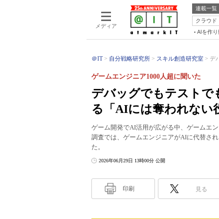
連載一覧
クラウド
メディア
AIを作
＠IT
自分戦略研究所
スキル創造研究室
デ
ゲームエンジニア1000人超に聞いた
デバッグでもテストで
る「AIには奪われない
ゲーム開発でAI活用が広がる中、ゲームエンジニ
調査では、ゲームエンジニアがAIに代替さ
た。
2026年06月29日 13時00分 公開
印刷
見る