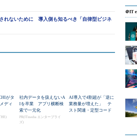
＠IT e
”にされないために 導入側も知るべき「自律型ビジネ
CHIがタ
社内データを扱えないA
AI導入で4割超が「逆に
メディ
Iを卒業 アプリ横断検
業務量が増えた」 テ
索で一元化
スト関連・定型コード
から解放された開発者
THE)
PR(ITmedia エンタープライ
ズ)
を待つ“新業務”のリア
ル