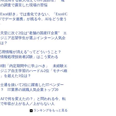
AI活用する新人増えてOJT負担増」 複
数の調査で露呈した現場の苦悩
Excel好き」では進化できない、「Excel/C
Vでデータ連携」が残る今、AIをどう使う
か
天堂に次ぐ2位は“老舗の国産IT企業” エ
ンジニア志望学生が選ぶインターン人気企
業は？
“応用情報が消える”ってどういうこと？
「情報処理技術者試験」はこう変わる
約8割「内定期間中に学ぶべき」 未経験エ
ンジニア自主学習のハードル2位「モチベ維
持」を超えた1位は？
士通を抜いて2位に躍進したITベンダー
？ IT業界の就職人気企業トップ20
「AIで何を変えたの？」と問われる今、転
職で年収が上がる人／上がらない人
»
ランキングをもっと見る