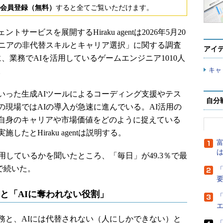
会員登録（無料）
すると全てご覧いただけます。
ビスを展開するHiraku agentは2026年5月20
ジニアの非代替スキルとキャリア選択」に関する調査
アイ
に、業務でAIを活用しているゲームエンジニア1010人
キャ
。
ilot」といった生成AIツールによるコーディング支援やテス
自分
現場ではAIの導入が急速に進んでいる。AI活用の
自身のキャリアや市場価値をどのように捉えている
たとHiraku agentは説明する。
富
は
しているかを聞いたところ、「毎日」が49.3％で最
で続いた。
「
務と「AIに奪われない役割」
「
務と、AIには代替されない（人にしかできない）と