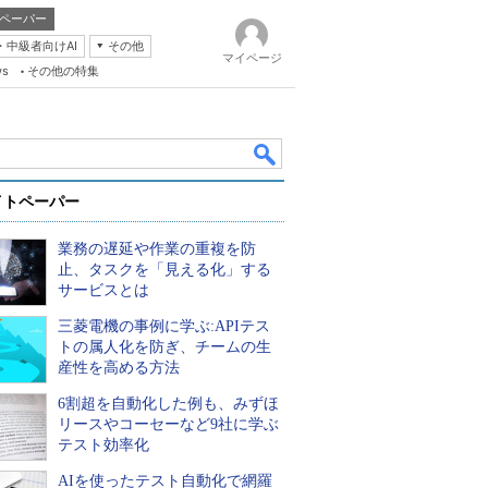
ペーパー
・中級者向けAI
その他
マイページ
ws
その他の特集
イトペーパー
業務の遅延や作業の重複を防
止、タスクを「見える化」する
サービスとは
三菱電機の事例に学ぶ:APIテス
k
トの属人化を防ぎ、チームの生
産性を高める方法
6割超を自動化した例も、みずほ
リースやコーセーなど9社に学ぶ
テスト効率化
AIを使ったテスト自動化で網羅