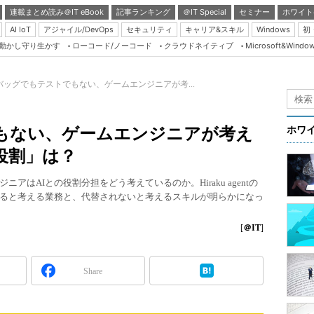
連載まとめ読み＠IT eBook
記事ランキング
＠IT Special
セミナー
ホワイト
AI IoT
アジャイル/DevOps
セキュリティ
キャリア&スキル
Windows
初
り動かし守り生かす
ローコード/ノーコード
クラウドネイティブ
Microsoft&Windo
Server & Storage
HTML5 + UX
バッグでもテストでもない、ゲームエンジニアが考...
Smart & Social
Coding Edge
もない、ゲームエンジニアが考え
ホワ
Java Agile
役割」は？
Database Expert
アはAIとの役割分担をどう考えているのか。Hiraku agentの
Linux ＆ OSS
れると考える業務と、代替されないと考えるスキルが明らかになっ
Master of IP Networ
[
＠IT
]
Security & Trust
Test & Tools
Share
Insider.NET
ブログ