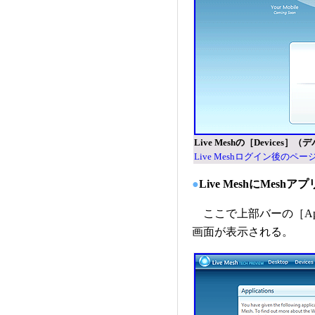
Live Meshの［Devices
Live Meshログイン後のペー
●
Live MeshにMes
ここで上部バーの［Ap
画面が表示される。