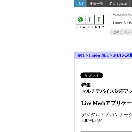
TOP
連載一覧
＠IT Special
Windows Se
Linux ＆ O
セキュリテ
＠IT
>
Insider.NET
>
.NET未来
特集
マルチデバイス対応ア
Live Meshアプリ
デジタルアドバンテージ
2009/02/24