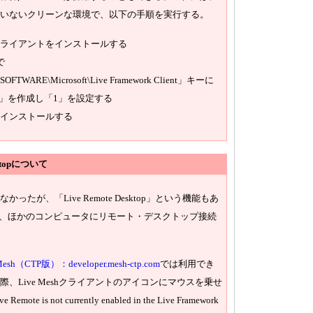
いないクリーンな環境で、以下の手順を実行する。
hのクライアントをインストールする
で
FTWARE\Microsoft\Live Framework Client」キーに
SxS」を作成し「1」を設定する
hをインストールする
sktopについて
が、「Live Remote Desktop」という機能もあ
で、ほかのコンピュータにリモート・デスクトップ接続
h（CTP版）：developer.mesh-ctp.com
では利用でき
、Live Meshクライアントのアイコンにマウスを乗せ
is not currently enabled in the Live Framework