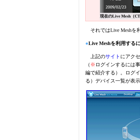
現在のLive Mesh（C
それではLive Mesh
●
Live Meshを利用する
上記の
サイト
にアクセ
（
※
ログインするには
編で紹介する）。ログイン
る）デバイス一覧が表