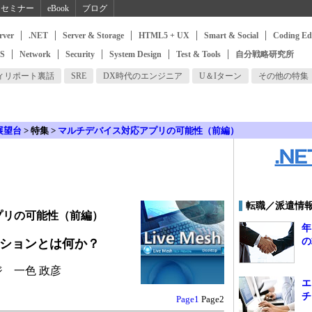
セミナー
eBook
ブログ
rver
.NET
Server & Storage
HTML5 + UX
Smart & Social
Coding Ed
SS
Network
Security
System Design
Test & Tools
自分戦略研究所
ィリポート裏話
SRE
DX時代のエンジニア
U＆Iターン
その他の特集
展望台
>
特集 >
マルチデバイス対応アプリの可能性（前編）
転職／派遣情
プリの可能性（前編）
年
の
ケーションとは何か？
 一色 政彦
エ
チ
Page1
Page2