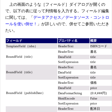
上の画面のような［フィールド］ダイアログが開くの
で、以下の表に従って列情報を入力する。フィールド編集
に関しては、「
データアクセス／データソース・コントロ
ールを使い倒せ！
」が詳しいので、併せてご参照いただき
たい。
フィールド
プロパティ名
概要
TemplateField（isbn）
HeaderText
ISBNコード
HeaderText
書名
BoundField（title）
DataField
title
SortExpression
title
HeaderText
書名
BoundField（title）
DataField
title
SortExpression
title
HeaderText
価格
DataField
price
BoundField（publishDate）
DataFormatString
{0:#,###円}
HtmlEncode
False
SortExpression
price
HeaderText
配本日