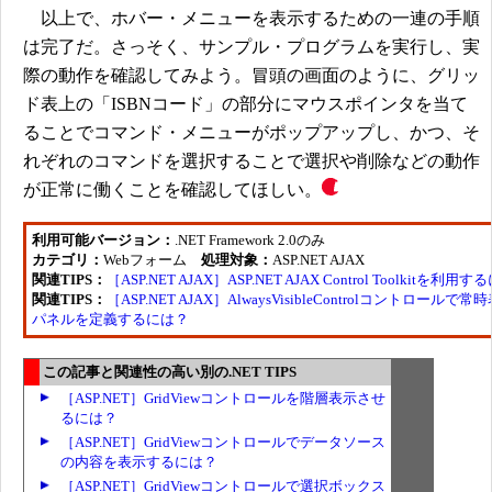
以上で、ホバー・メニューを表示するための一連の手順
は完了だ。さっそく、サンプル・プログラムを実行し、実
際の動作を確認してみよう。冒頭の画面のように、グリッ
ド表上の「ISBNコード」の部分にマウスポインタを当て
ることでコマンド・メニューがポップアップし、かつ、そ
れぞれのコマンドを選択することで選択や削除などの動作
が正常に働くことを確認してほしい。
利用可能バージョン：
.NET Framework 2.0のみ
カテゴリ：
Webフォーム
処理対象：
ASP.NET AJAX
関連TIPS：
［ASP.NET AJAX］ASP.NET AJAX Control Toolkitを利用
関連TIPS：
［ASP.NET AJAX］AlwaysVisibleControlコントロール
パネルを定義するには？
この記事と関連性の高い別の.NET TIPS
［ASP.NET］GridViewコントロールを階層表示させ
るには？
［ASP.NET］GridViewコントロールでデータソース
の内容を表示するには？
［ASP.NET］GridViewコントロールで選択ボックス