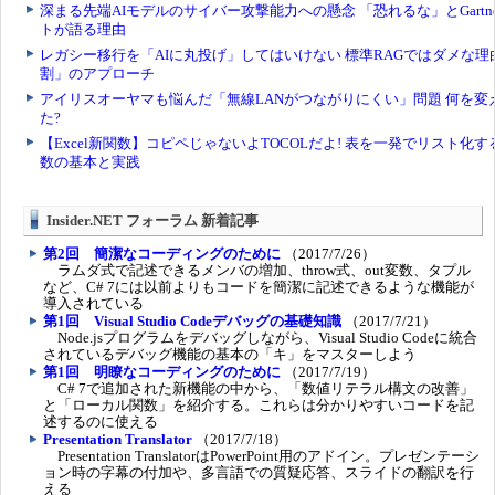
Insider.NET フォーラム 新着記事
第2回 簡潔なコーディングのために
（2017/7/26）
ラムダ式で記述できるメンバの増加、throw式、out変数、タプル
など、C# 7には以前よりもコードを簡潔に記述できるような機能が
導入されている
第1回 Visual Studio Codeデバッグの基礎知識
（2017/7/21）
Node.jsプログラムをデバッグしながら、Visual Studio Codeに統合
されているデバッグ機能の基本の「キ」をマスターしよう
第1回 明瞭なコーディングのために
（2017/7/19）
C# 7で追加された新機能の中から、「数値リテラル構文の改善」
と「ローカル関数」を紹介する。これらは分かりやすいコードを記
述するのに使える
Presentation Translator
（2017/7/18）
Presentation TranslatorはPowerPoint用のアドイン。プレゼンテーシ
ョン時の字幕の付加や、多言語での質疑応答、スライドの翻訳を行
える