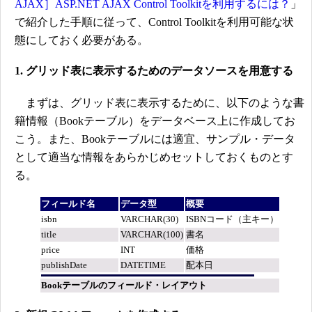
AJAX］ASP.NET AJAX Control Toolkitを利用するには？
」
で紹介した手順に従って、Control Toolkitを利用可能な状
態にしておく必要がある。
1. グリッド表に表示するためのデータソースを用意する
まずは、グリッド表に表示するために、以下のような書
籍情報（Bookテーブル）をデータベース上に作成してお
こう。また、Bookテーブルには適宜、サンプル・データ
として適当な情報をあらかじめセットしておくものとす
る。
フィールド名
データ型
概要
isbn
VARCHAR(30)
ISBNコード（主キー）
title
VARCHAR(100)
書名
price
INT
価格
publishDate
DATETIME
配本日
Bookテーブルのフィールド・レイアウト