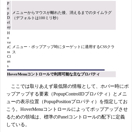
P
o
メニューからマウスが離れた後、消えるまでのタイムラグ
p
D
（デフォルトは100ミリ秒）
el
ay
H
o
ve
メニュー・ポップアップ時にターゲットに適用するCSSクラ
rC
ss
ス
Cl
as
s
HoverMenuコントロールで利用可能な主なプロパティ
ここでは取りあえず最低限の情報として、ホバー時にポ
ップアップする要素（PopupControlIDプロパティ）とメニ
ューの表示位置（PopupPositionプロパティ）を指定してお
こう。HoverMenuコントロールによってポップアップさせ
るための領域は、標準のPanelコントロールの配下に定義
している。