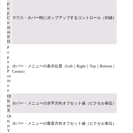
p
u
p
C
マウス・ホバー時にポップアップするコントロール（ID値）
o
nt
ro
lI
D
P
o
p
u
ホバー・メニューの表示位置（Left｜Right｜Top｜Bottom｜
p
P
Center）
os
iti
o
n
Of
fs
ホバー・メニューの水平方向オフセット値（ピクセル単位）
et
X
Of
fs
ホバー・メニューの垂直方向オフセット値（ピクセル単位）
et
Y