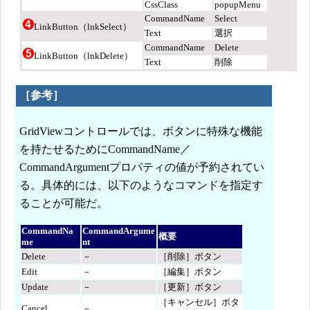
CssClass
popupMenu
CommandName
Select
LinkButton（lnkSelect）
Text
選択
CommandName
Delete
LinkButton（lnkDelete）
Text
削除
［参考］
GridViewコントロールでは、ボタンに特殊な機能
を持たせるためにCommandName／
CommandArgumentプロパティの値が予約されてい
る。具体的には、以下のようなコマンドを指定す
ることが可能だ。
CommandNa
CommandArgume
概要
me
nt
Delete
－
［削除］ボタン
Edit
－
［編集］ボタン
Update
－
［更新］ボタン
［キャンセル］ボタ
Cancel
－