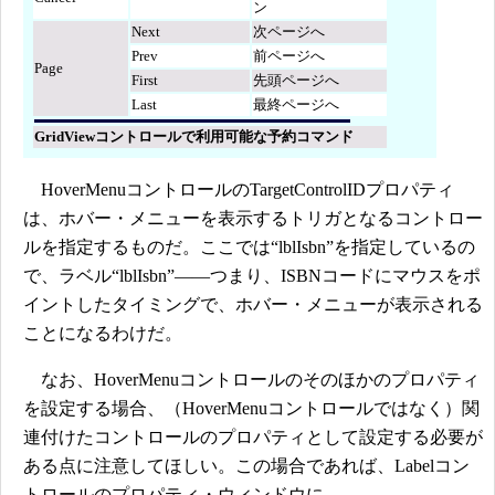
ン
Next
次ページへ
Prev
前ページへ
Page
First
先頭ページへ
Last
最終ページへ
GridViewコントロールで利用可能な予約コマンド
HoverMenuコントロールのTargetControlIDプロパティ
は、ホバー・メニューを表示するトリガとなるコントロー
ルを指定するものだ。ここでは“lblIsbn”を指定しているの
で、ラベル“lblIsbn”――つまり、ISBNコードにマウスをポ
イントしたタイミングで、ホバー・メニューが表示される
ことになるわけだ。
なお、HoverMenuコントロールのそのほかのプロパティ
を設定する場合、（HoverMenuコントロールではなく）関
連付けたコントロールのプロパティとして設定する必要が
ある点に注意してほしい。この場合であれば、Labelコン
トロールのプロパティ・ウィンドウに