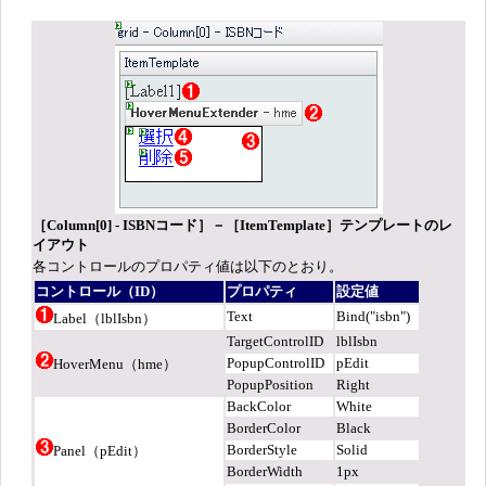
［Column[0] - ISBNコード］－［ItemTemplate］テンプレートのレ
イアウト
各コントロールのプロパティ値は以下のとおり。
コントロール（ID）
プロパティ
設定値
Text
Bind("isbn")
Label（lblIsbn）
TargetControlID
lblIsbn
PopupControlID
pEdit
HoverMenu（hme）
PopupPosition
Right
BackColor
White
BorderColor
Black
BorderStyle
Solid
Panel（pEdit）
BorderWidth
1px