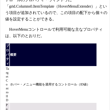
「grid.Columns0.ItemTemplate（HoverMenuExtender）」とい
う項目が追加されているので、この項目の配下から個々の
値を設定することができる。
HoverMenuコントロールで利用可能な主なプロパティ
は、以下のとおりだ。
プ
ロ
パ
概要
テ
ィ
Ta
rg
et
C
o
ホバー・メニュー機能を適用するコントロール（ID値）
nt
ro
lI
D
P
o