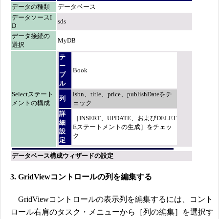
データの種類
データベース
データソースI
sds
D
データ接続の
MyDB
選択
テ
ー
Book
ブ
ル
Selectステート
isbn、title、price、publishDateをチ
列
メントの構成
ェック
詳
［INSERT、UPDATE、およびDELET
細
Eステートメントの生成］をチェッ
設
ク
定
データベース構成ウィザードの設定
3. GridViewコントロールの列を編集する
GridViewコントロールの表示列を編集するには、コント
ロール右肩のタスク・メニューから［列の編集］を選択す