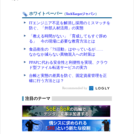
ホワイトペーパー
（
TechTargetジャパン
）
ITエンジニア不足を解消し採用のミスマッチを
防ぐ、「外部人材活用」の実態
「教える時間がない」「育成してもすぐ辞め
る」 今の現場に必要な教育方法とは
食品衛生の「7S活動」はやっているが……
なかなか減らない異物混入への対策は
PPAPに代わる安全性と利便性を実現、クラウ
ド型ファイル転送サービスの実力
台帳と実態の差異を防ぐ、固定資産管理を正
確に行う方法とは？
Recommended by
注目のテーマ